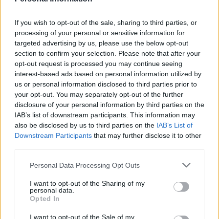
If you wish to opt-out of the sale, sharing to third parties, or
processing of your personal or sensitive information for
targeted advertising by us, please use the below opt-out
section to confirm your selection. Please note that after your
opt-out request is processed you may continue seeing
interest-based ads based on personal information utilized by
us or personal information disclosed to third parties prior to
Petrolio in calo: Brent a 88.9 dollari, ribassi diffusi tra le
your opt-out. You may separately opt-out of the further
materie prime
disclosure of your personal information by third parties on the
Andrea Innocenti · 6 Ago 2026
IAB’s list of downstream participants. This information may
also be disclosed by us to third parties on the
IAB’s List of
Downstream Participants
that may further disclose it to other
NEWS
third parties.
Please note that this website/app uses one or more Google
Personal Data Processing Opt Outs
services and may gather and store information including but
not limited to your visit or usage behaviour. You may click to
I want to opt-out of the Sharing of my
personal data.
grant or deny consent to Google and its third-party tags to
Opted In
use your data for below specified purposes in below Google
consent section.
I want to opt-out of the Sale of my