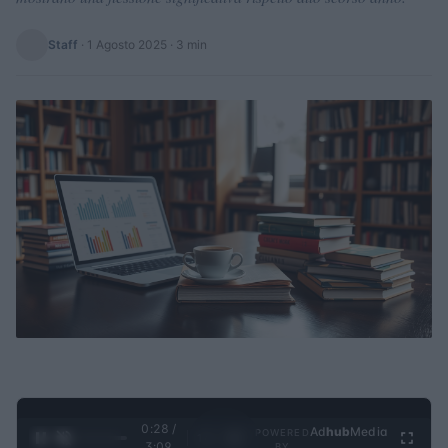
Staff
·
1 Agosto 2025
· 3 min
0:28 /
Ad
hub
Media
POWERED
1
/
4
3:09
BY