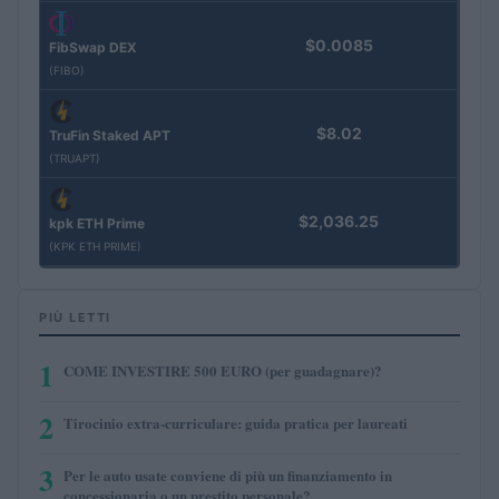
$0.0085
FibSwap DEX
(FIBO)
$8.02
TruFin Staked APT
(TRUAPT)
$2,036.25
kpk ETH Prime
(KPK ETH PRIME)
PIÙ LETTI
1
COME INVESTIRE 500 EURO (per guadagnare)?
2
Tirocinio extra-curriculare: guida pratica per laureati
3
Per le auto usate conviene di più un finanziamento in
concessionaria o un prestito personale?