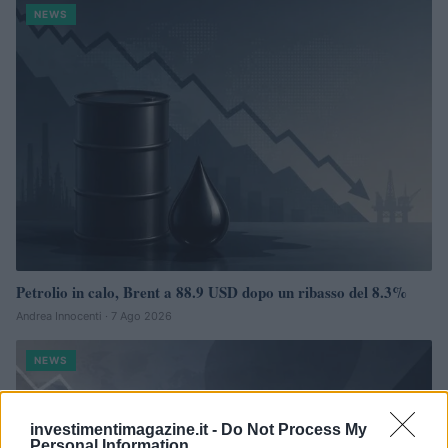
NEWS
Petrolio in calo, Brent a 88.9 USD dopo un ribasso del 8.3%
Andrea Innocenti · 7 Ago 2026
NEWS
investimentimagazine.it -
Do Not Process My
Personal Information