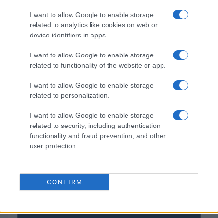
BTC
(KBTC)
I want to allow Google to enable storage
related to analytics like cookies on web or
device identifiers in apps.
Steakhouse EURCV
$100,000,000,000,000.00
Morpho Vault
I want to allow Google to enable storage
(STEAKEURCV)
related to functionality of the website or app.
$0.032
Epoch Island
I want to allow Google to enable storage
related to personalization.
(EPOCH)
I want to allow Google to enable storage
$16.49
Stride Staked Injective
related to security, including authentication
(STINJ)
functionality and fraud prevention, and other
user protection.
$3,407.11
Vested XOR
(VXOR)
CONFIRM
$0.022
JDB
(JDB)