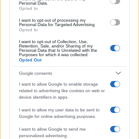
Personal Data.
Opted In
I want to opt-out of processing my
Personal Data for Targeted Advertising.
Opted In
Petrolio in calo: Brent a 91,82$, ribassi a due cifre per greggio
e oro
I want to opt-out of Collection, Use,
Retention, Sale, and/or Sharing of my
Andrea Innocenti · 5 Ago 2026
Personal Data that Is Unrelated with the
Purposes for which it was collected.
Opted Out
QUOTAZIONI CRYPTO
Google consents
I want to allow Google to enable storage
Nome
Prezzo
related to advertising like cookies on web or
device identifiers in apps.
Eureka Bridged PAX
$4,187.30
I want to allow my user data to be sent to
Gold (Terra
Google for online advertising purposes.
(PAXG)
I want to allow Google to send me
Kinza Babylon Staked
personalized advertising.
$83,270.00