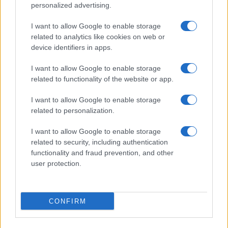
personalized advertising.
I want to allow Google to enable storage
related to analytics like cookies on web or
device identifiers in apps.
I want to allow Google to enable storage
La macchina usata più affidabile: un investimento che esige
related to functionality of the website or app.
ponderazione
Redazione · 5 Ago 2026
I want to allow Google to enable storage
related to personalization.
I want to allow Google to enable storage
QUOTAZIONI CRYPTO
related to security, including authentication
functionality and fraud prevention, and other
Nome
Prezzo
user protection.
Eureka Bridged PAX
$4,187.30
CONFIRM
Gold (Terra
(PAXG)