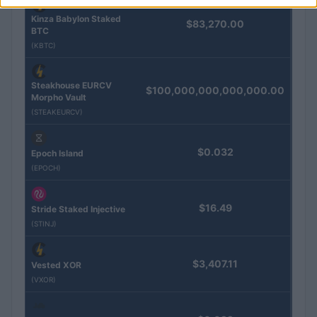
Kinza Babylon Staked
$83,270.00
BTC
(KBTC)
Steakhouse EURCV
$100,000,000,000,000.00
Morpho Vault
(STEAKEURCV)
$0.032
Epoch Island
(EPOCH)
$16.49
Stride Staked Injective
(STINJ)
$3,407.11
Vested XOR
(VXOR)