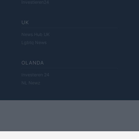
Investieren24
UK
News Hub UK
Lgbtq News
OLANDA
Investeren 24
NL Newz