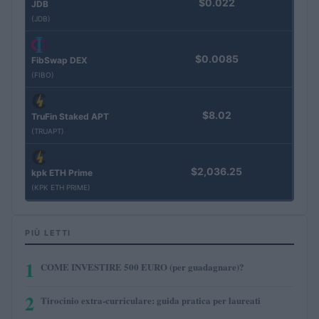
$0.022
JDB
(JDB)
$0.0085
FibSwap DEX
(FIBO)
$8.02
TruFin Staked APT
(TRUAPT)
$2,036.25
kpk ETH Prime
(KPK ETH PRIME)
PIÙ LETTI
1
COME INVESTIRE 500 EURO (per guadagnare)?
2
Tirocinio extra-curriculare: guida pratica per laureati