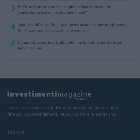
3
Per le auto usate conviene di più un finanziamento in
concessionaria o un prestito personale?
4
Quanti soldi ci vogliono per aprire un autosalone multimarca
top di gamma: lo spiega il professionista
5
La macchina usata più affidabile: un investimento che esige
ponderazione
Investimentimagazine.it, il nuovo portale nel mondo della
finanza. Approfondimenti, news, confronti e statistiche.
SEZIONI