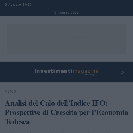
Salta al contenuto
6 Agosto 2026
6 Agosto 2026
⌕
×
⌕
NEWS
Cerca
Analisi del Calo dell’Indice IFO:
Prospettive di Crescita per l’Economia
Tedesca