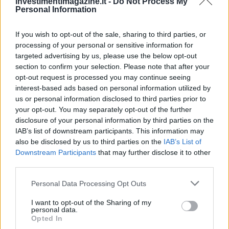
investimentimagazine.it -
Do Not Process My
Personal Information
NEWS
If you wish to opt-out of the sale, sharing to third parties, or
processing of your personal or sensitive information for
targeted advertising by us, please use the below opt-out
section to confirm your selection. Please note that after your
opt-out request is processed you may continue seeing
interest-based ads based on personal information utilized by
us or personal information disclosed to third parties prior to
your opt-out. You may separately opt-out of the further
disclosure of your personal information by third parties on the
IAB’s list of downstream participants. This information may
also be disclosed by us to third parties on the
IAB’s List of
Downstream Participants
that may further disclose it to other
Petrolio in calo: Brent a 88.9 dollari, ribassi diffusi tra le
third parties.
materie prime
Please note that this website/app uses one or more Google
Personal Data Processing Opt Outs
Andrea Innocenti · 6 Ago 2026
services and may gather and store information including but
not limited to your visit or usage behaviour. You may click to
I want to opt-out of the Sharing of my
NEWS
personal data.
grant or deny consent to Google and its third-party tags to
Opted In
use your data for below specified purposes in below Google