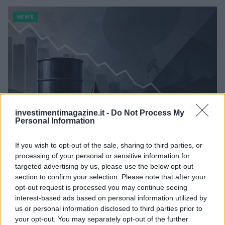
NEWS
investimentimagazine.it -
Do Not Process My
Personal Information
If you wish to opt-out of the sale, sharing to third parties, or
Petrolio in calo: Brent a 88.9 dollari, ribassi diffusi tra le
processing of your personal or sensitive information for
materie prime
targeted advertising by us, please use the below opt-out
section to confirm your selection. Please note that after your
Andrea Innocenti · 6 Ago 2026
opt-out request is processed you may continue seeing
interest-based ads based on personal information utilized by
NEWS
us or personal information disclosed to third parties prior to
your opt-out. You may separately opt-out of the further