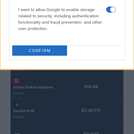
Kinza Babylon Staked
$83,270.00
I want to allow Google to enable storage
BTC
related to security, including authentication
(KBTC)
functionality and fraud prevention, and other
user protection.
Steakhouse EURCV
$100,000,000,000,000.00
Morpho Vault
(STEAKEURCV)
CONFIRM
$0.032
Epoch Island
(EPOCH)
$16.49
Stride Staked Injective
(STINJ)
$3,407.11
Vested XOR
(VXOR)
$0.022