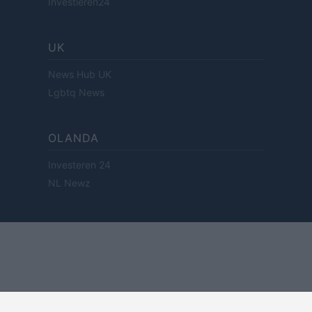
Investieren24
UK
News Hub UK
Lgbtq News
OLANDA
Investeren 24
NL Newz