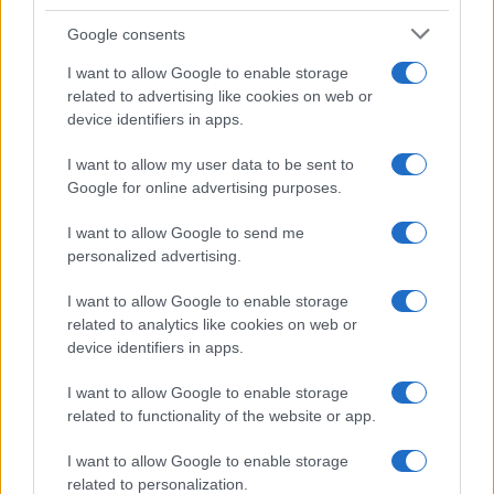
Google consents
I want to allow Google to enable storage
related to advertising like cookies on web or
device identifiers in apps.
La macchina usata più affidabile: un investimento che esige
I want to allow my user data to be sent to
ponderazione
Google for online advertising purposes.
Redazione · 5 Ago 2026
I want to allow Google to send me
personalized advertising.
QUOTAZIONI CRYPTO
I want to allow Google to enable storage
related to analytics like cookies on web or
device identifiers in apps.
Nome
Prezzo
I want to allow Google to enable storage
related to functionality of the website or app.
Eureka Bridged PAX
$4,187.30
Gold (Terra
(PAXG)
I want to allow Google to enable storage
related to personalization.