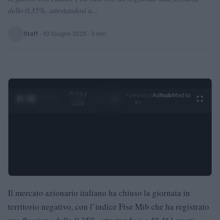
dello 0,35%, attestandosi a...
Staff
·
10 Giugno 2025
· 3 min
0:17 /
Ad
hub
Media
POWERED
1
/
4
3:55
BY
Il mercato azionario italiano ha chiuso la giornata in
territorio negativo, con l’indice Ftse Mib che ha registrato