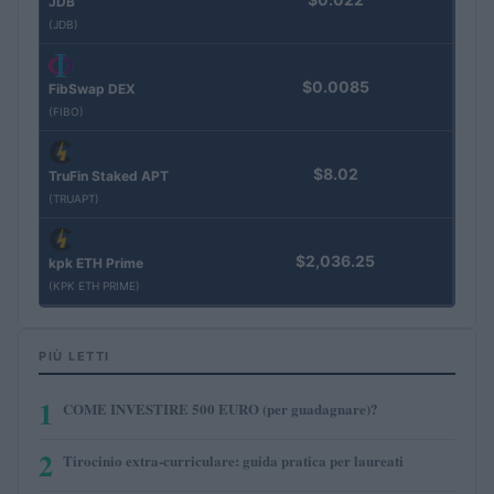
JDB
(JDB)
$0.0085
FibSwap DEX
(FIBO)
$8.02
TruFin Staked APT
(TRUAPT)
$2,036.25
kpk ETH Prime
(KPK ETH PRIME)
PIÙ LETTI
1
COME INVESTIRE 500 EURO (per guadagnare)?
2
Tirocinio extra-curriculare: guida pratica per laureati