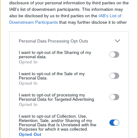
disclosure of your personal information by third parties on the
IAB’s list of downstream participants. This information may
also be disclosed by us to third parties on the
IAB’s List of
Downstream Participants
that may further disclose it to other
third parties.
Please note that this website/app uses one or more Google
Personal Data Processing Opt Outs
services and may gather and store information including but
not limited to your visit or usage behaviour. You may click to
I want to opt-out of the Sharing of my
personal data.
grant or deny consent to Google and its third-party tags to
Opted In
use your data for below specified purposes in below Google
Petrolio in calo: Brent a 91,82$, ribassi a due cifre per greggio
consent section.
I want to opt-out of the Sale of my
e oro
Personal Data.
Opted In
Andrea Innocenti · 5 Ago 2026
I want to opt-out of processing my
NEWS
Personal Data for Targeted Advertising.
Opted In
I want to opt-out of Collection, Use,
Retention, Sale, and/or Sharing of my
Personal Data that Is Unrelated with the
Purposes for which it was collected.
Opted Out