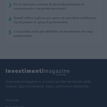
3
Per le auto usate conviene di più un finanziamento in
concessionaria o un prestito personale?
4
Quanti soldi ci vogliono per aprire un autosalone multimarca
top di gamma: lo spiega il professionista
5
La macchina usata più affidabile: un investimento che esige
ponderazione
Investimentimagazine.it, il nuovo portale nel mondo della
finanza. Approfondimenti, news, confronti e statistiche.
SEZIONI