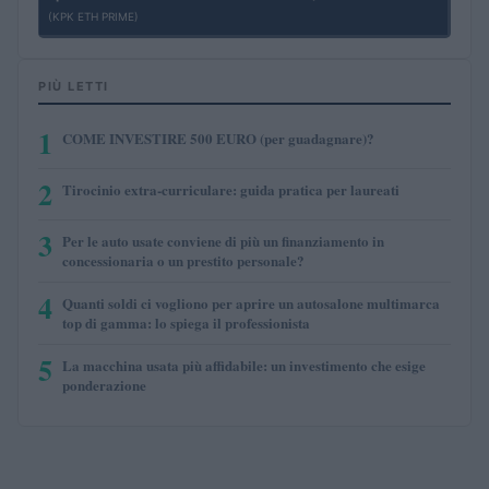
(KPK ETH PRIME)
PIÙ LETTI
1
COME INVESTIRE 500 EURO (per guadagnare)?
2
Tirocinio extra-curriculare: guida pratica per laureati
3
Per le auto usate conviene di più un finanziamento in
concessionaria o un prestito personale?
4
Quanti soldi ci vogliono per aprire un autosalone multimarca
top di gamma: lo spiega il professionista
5
La macchina usata più affidabile: un investimento che esige
ponderazione