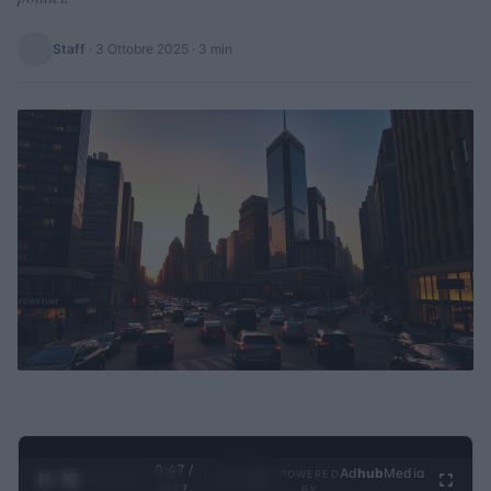
Staff
·
3 Ottobre 2025
· 3 min
0:48 /
Ad
hub
Media
POWERED
1
/
4
4:27
BY