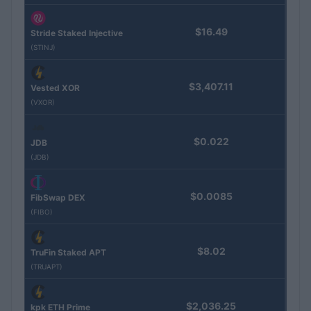
$16.49
Stride Staked Injective
(STINJ)
$3,407.11
Vested XOR
(VXOR)
$0.022
JDB
(JDB)
$0.0085
FibSwap DEX
(FIBO)
$8.02
TruFin Staked APT
(TRUAPT)
$2,036.25
kpk ETH Prime