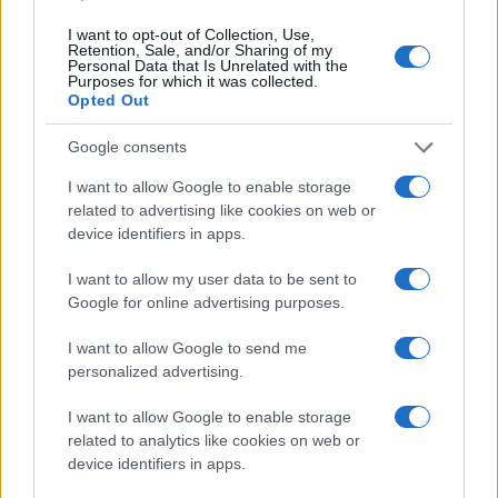
I want to opt-out of Collection, Use,
Retention, Sale, and/or Sharing of my
Personal Data that Is Unrelated with the
Petrolio in calo: Brent a 88.9 dollari, ribassi diffusi tra le
Purposes for which it was collected.
materie prime
Opted Out
Andrea Innocenti · 6 Ago 2026
Google consents
NEWS
I want to allow Google to enable storage
related to advertising like cookies on web or
device identifiers in apps.
I want to allow my user data to be sent to
Google for online advertising purposes.
I want to allow Google to send me
personalized advertising.
I want to allow Google to enable storage
related to analytics like cookies on web or
device identifiers in apps.
Petrolio in calo: Brent a 91,82$, ribassi a due cifre per greggio