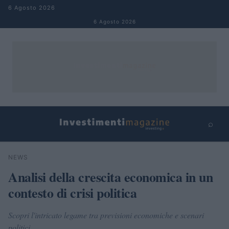
Salta al contenuto
6 Agosto 2026
6 Agosto 2026
⌕
×
⌕
NEWS
Cerca
Analisi della crescita economica in un
contesto di crisi politica
Scopri l'intricato legame tra previsioni economiche e scenari
politici.