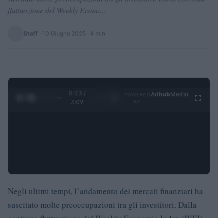
fluttuazione del Weekly Econo...
Staff
·
10 Giugno 2025
· 4 min
0:24 /
Ad
hub
Media
POWERED
1
/
4
3:09
BY
Negli ultimi tempi, l’andamento dei mercati finanziari ha
suscitato molte preoccupazioni tra gli investitori. Dalla