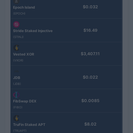
$0.032
Epoch Island
(EPOCH)
$16.49
Stride Staked Injective
(STINJ)
$3,407.11
Vested XOR
(VXOR)
$0.022
JDB
(JDB)
$0.0085
FibSwap DEX
(FIBO)
$8.02
TruFin Staked APT
(TRUAPT)