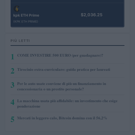
$2,036.25
kpk ETH Prime
(KPK ETH PRIME)
PIÙ LETTI
1
COME INVESTIRE 500 EURO (per guadagnare)?
2
Tirocinio extra-curriculare: guida pratica per laureati
3
Per le auto usate conviene di più un finanziamento in
concessionaria o un prestito personale?
4
La macchina usata più affidabile: un investimento che esige
ponderazione
5
Mercati in leggero calo, Bitcoin domina con il 56,2%