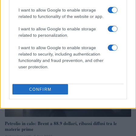
I want to allow Google to enable storage
related to functionality of the website or app.
Petrolio in calo, Brent a 88.9 USD dopo un ribasso del 8.3%
Andrea Innocenti · 7 Ago 2026
I want to allow Google to enable storage
related to personalization.
NEWS
I want to allow Google to enable storage
related to security, including authentication
functionality and fraud prevention, and other
user protection.
CONFIRM
Petrolio in calo: Brent a 88.9 dollari, ribassi diffusi tra le
materie prime