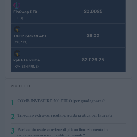
$0.0085
FibSwap DEX
(FIBO)
$8.02
TruFin Staked APT
(TRUAPT)
$2,036.25
kpk ETH Prime
(KPK ETH PRIME)
PIÙ LETTI
1
COME INVESTIRE 500 EURO (per guadagnare)?
2
Tirocinio extra-curriculare: guida pratica per laureati
3
Per le auto usate conviene di più un finanziamento in
concessionaria o un prestito personale?