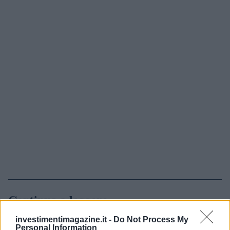
Continua a leggere
investimentimagazine.it -
Do Not Process My
NEWS
Personal Information