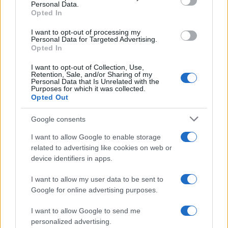
Personal Data.
Opted In
I want to opt-out of processing my
Personal Data for Targeted Advertising.
Opted In
I want to opt-out of Collection, Use,
Retention, Sale, and/or Sharing of my
Personal Data that Is Unrelated with the
Purposes for which it was collected.
Petrolio in calo: Brent a 91,82$, ribassi a due cifre per greggio
Opted Out
e oro
Andrea Innocenti · 5 Ago 2026
Google consents
I want to allow Google to enable storage
NEWS
related to advertising like cookies on web or
device identifiers in apps.
I want to allow my user data to be sent to
Google for online advertising purposes.
I want to allow Google to send me
personalized advertising.