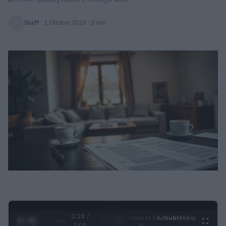
Staff
·
2 Ottobre 2025
· 3 min
0:28 /
Ad
hub
Media
POWERED
1
/
4
3:09
BY