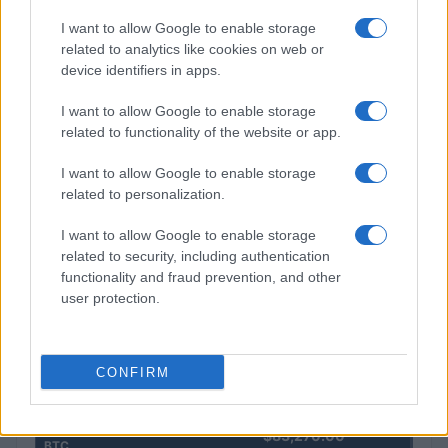
I want to allow Google to enable storage
related to analytics like cookies on web or
device identifiers in apps.
La macchina usata più affidabile: un investimento che esige
I want to allow Google to enable storage
ponderazione
related to functionality of the website or app.
Redazione · 5 Ago 2026
I want to allow Google to enable storage
related to personalization.
QUOTAZIONI CRYPTO
I want to allow Google to enable storage
related to security, including authentication
Nome
Prezzo
functionality and fraud prevention, and other
user protection.
Eureka Bridged PAX
$4,187.30
Gold (Terra
CONFIRM
(PAXG)
Kinza Babylon Staked
$83,270.00
BTC