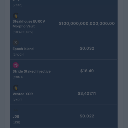
(KBTC)
Steakhouse EURCV
$100,000,000,000,000.00
Morpho Vault
(STEAKEURCV)
$0.032
Epoch Island
(EPOCH)
$16.49
Stride Staked Injective
(STINJ)
$3,407.11
Vested XOR
(VXOR)
$0.022
JDB
(JDB)