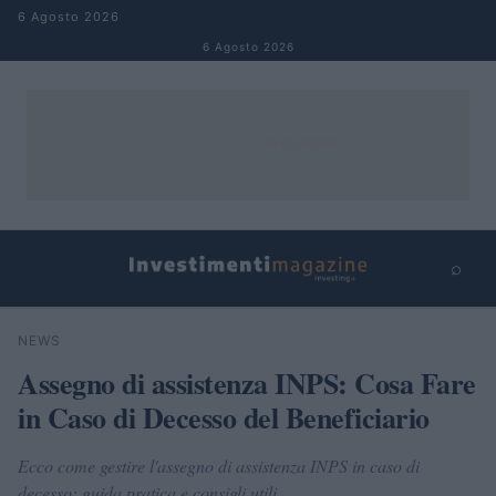
Salta al contenuto
6 Agosto 2026
6 Agosto 2026
⌕
×
⌕
NEWS
Cerca
Assegno di assistenza INPS: Cosa Fare
in Caso di Decesso del Beneficiario
Ecco come gestire l'assegno di assistenza INPS in caso di
decesso: guida pratica e consigli utili.