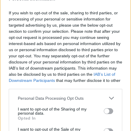
If you wish to opt-out of the sale, sharing to third parties, or
processing of your personal or sensitive information for
targeted advertising by us, please use the below opt-out
section to confirm your selection. Please note that after your
opt-out request is processed you may continue seeing
interest-based ads based on personal information utilized by
us or personal information disclosed to third parties prior to
your opt-out. You may separately opt-out of the further
disclosure of your personal information by third parties on the
IAB’s list of downstream participants. This information may
also be disclosed by us to third parties on the
IAB’s List of
Petrolio in calo: Brent a 88.9 dollari, ribassi diffusi tra le
Downstream Participants
that may further disclose it to other
materie prime
third parties.
Andrea Innocenti · 6 Ago 2026
Please note that this website/app uses one or more Google
Personal Data Processing Opt Outs
services and may gather and store information including but
NEWS
not limited to your visit or usage behaviour. You may click to
I want to opt-out of the Sharing of my
personal data.
grant or deny consent to Google and its third-party tags to
Opted In
use your data for below specified purposes in below Google
consent section.
I want to opt-out of the Sale of my