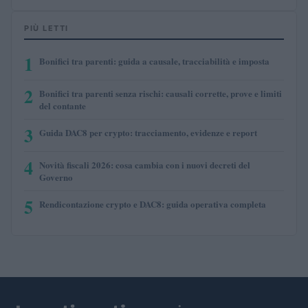
PIÙ LETTI
1
Bonifici tra parenti: guida a causale, tracciabilità e imposta
2
Bonifici tra parenti senza rischi: causali corrette, prove e limiti
del contante
3
Guida DAC8 per crypto: tracciamento, evidenze e report
4
Novità fiscali 2026: cosa cambia con i nuovi decreti del
Governo
5
Rendicontazione crypto e DAC8: guida operativa completa