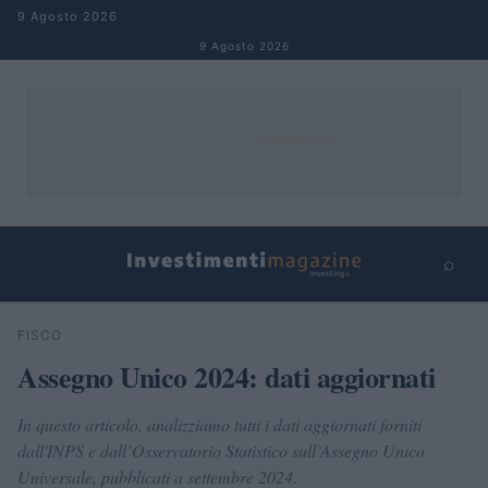
Salta al contenuto
9 Agosto 2026
9 Agosto 2026
⌕
×
⌕
FISCO
Cerca
Assegno Unico 2024: dati aggiornati
In questo articolo, analizziamo tutti i dati aggiornati forniti
dall'INPS e dall’Osservatorio Statistico sull’Assegno Unico
Universale, pubblicati a settembre 2024.