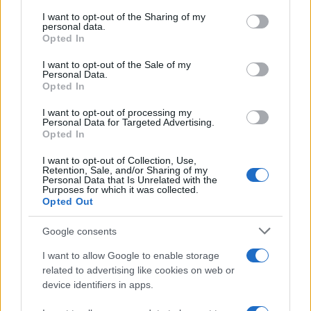
services and may gather and store information including but
not limited to your visit or usage behaviour. You may click to
I want to opt-out of the Sharing of my
personal data.
grant or deny consent to Google and its third-party tags to
Opted In
use your data for below specified purposes in below Google
consent section.
I want to opt-out of the Sale of my
Personal Data.
Opted In
I want to opt-out of processing my
Personal Data for Targeted Advertising.
Continua a leggere
Opted In
I want to opt-out of Collection, Use,
FISCO
Retention, Sale, and/or Sharing of my
Personal Data that Is Unrelated with the
Purposes for which it was collected.
Opted Out
Google consents
I want to allow Google to enable storage
related to advertising like cookies on web or
device identifiers in apps.