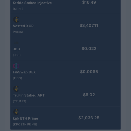
$16.49
Stride Staked Injective
(STINJ)
$3,407.11
Vested XOR
(VXOR)
$0.022
JDB
(JDB)
$0.0085
FibSwap DEX
(FIBO)
$8.02
TruFin Staked APT
(TRUAPT)
$2,036.25
kpk ETH Prime
(KPK ETH PRIME)