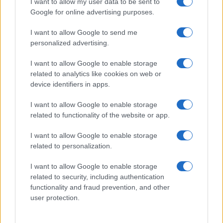
I want to allow my user data to be sent to
Google for online advertising purposes.
Come usare il cassetto fiscale per monitorare CU e rendite
I want to allow Google to send me
personalized advertising.
Francesca Spadaro · 9 Ago 2026
I want to allow Google to enable storage
FISCO
related to analytics like cookies on web or
device identifiers in apps.
I want to allow Google to enable storage
related to functionality of the website or app.
I want to allow Google to enable storage
related to personalization.
I want to allow Google to enable storage
related to security, including authentication
functionality and fraud prevention, and other
user protection.
Realizzo controllato e holding: cosa cambia per le società e i
soci