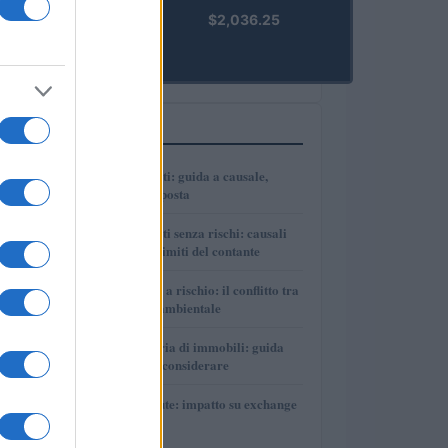
kpk ETH
$2,036.25
Prime
(KPK ETH
PRIME)
PIÙ LETTI
1
Bonifici tra parenti: guida a causale,
tracciabilità e imposta
2
Bonifici tra parenti senza rischi: causali
corrette, prove e limiti del contante
3
Autonomia Sarda a rischio: il conflitto tra
sviluppo e tutela ambientale
4
Divisione ereditaria di immobili: guida
pratica e costi da considerare
5
DAC8 e criptovalute: impatto su exchange
e investitori