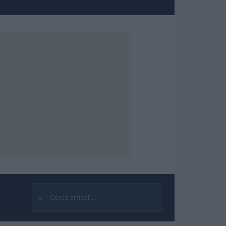
⌕
Cerca