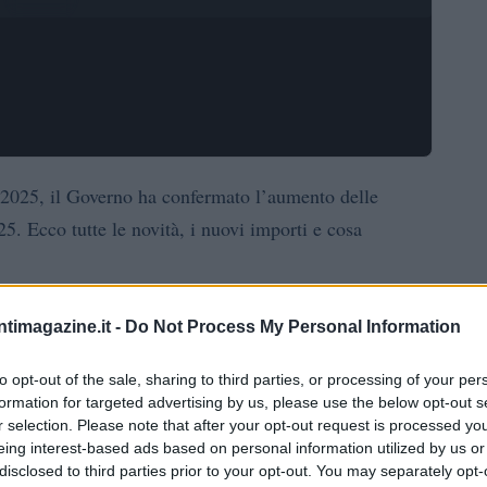
 2025, il Governo ha confermato l’aumento delle
5. Ecco tutte le novità, i nuovi importi e cosa
ntimagazine.it -
Do Not Process My Personal Information
misure per migliorare le condizioni economiche dei
to opt-out of the sale, sharing to third parties, or processing of your per
me, con l’obiettivo di mantenere il potere d’acquisto e
formation for targeted advertising by us, please use the below opt-out s
r selection. Please note that after your opt-out request is processed y
 tempi di inflazione crescente.
eing interest-based ads based on personal information utilized by us or
disclosed to third parties prior to your opt-out. You may separately opt-