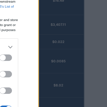
$16.49
Staked
 downstream
Injective
B’s List of
(STINJ)
er and store
$3,407.11
to grant or
Vested XOR
ed purposes
(VXOR)
JDB
$0.022
(JDB)
FibSwap
$0.0085
DEX
(FIBO)
TruFin
$8.02
Staked APT
(TRUAPT)