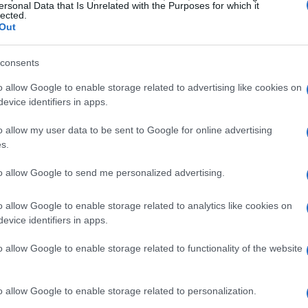
ersonal Data that Is Unrelated with the Purposes for which it
lected.
ura aggiuntiva confermata dal Governo che porterà l’importo
Out
consents
Minime nel 2025
o allow Google to enable storage related to advertising like cookies on
ra fissato a 614,77 euro. Grazie agli adeguamenti
evice identifiers in apps.
640 euro al mese
pensioni aumenterà a
.
o allow my user data to be sent to Google for online advertising
s.
to allow Google to send me personalized advertising.
one
, per compensare l’aumento del costo della vita.
o allow Google to enable storage related to analytics like cookies on
 di Bilancio
, mirato a sostenere ulteriormente i pensionati con
evice identifiers in apps.
o allow Google to enable storage related to functionality of the website
ti i pensionati che percepiscono un assegno inferiore
o allow Google to enable storage related to personalization.