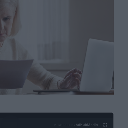
Ad
hub
Media
POWERED BY