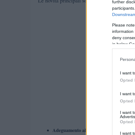
Le novità principali sono:
further disc
participants
Downstream 
Please note
information 
deny consent
in below Go
Persona
I want t
Opted 
I want t
Opted 
I want 
Advertis
Opted 
Adeguamento all’inflazione
: Un increment
I want t