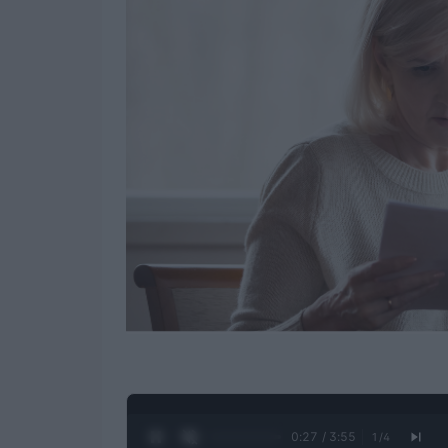
0:28 / 3:55
1
/
4