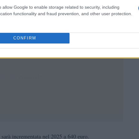
ensioni minime vengono riconosciute a chi, nonostante i
o allow Google to enable storage related to security, including
 avrebbe diritto a una pensione di importo inferiore alla
cation functionality and fraud prevention, and other user protection.
CONFIRM
e sarà incrementata nel 2025 a 640 euro.