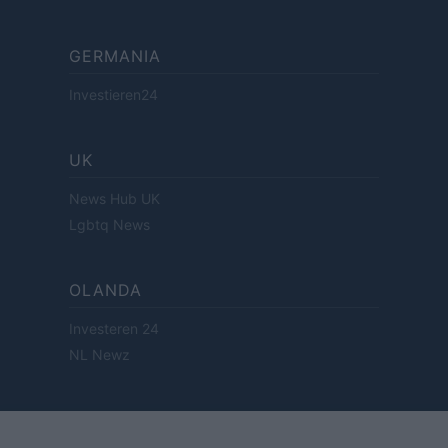
GERMANIA
Investieren24
UK
News Hub UK
Lgbtq News
OLANDA
Investeren 24
NL Newz