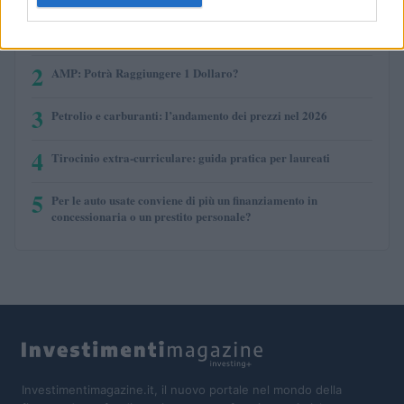
1
COME INVESTIRE 500 EURO (per guadagnare)?
2
AMP: Potrà Raggiungere 1 Dollaro?
3
Petrolio e carburanti: l’andamento dei prezzi nel 2026
4
Tirocinio extra-curriculare: guida pratica per laureati
5
Per le auto usate conviene di più un finanziamento in
concessionaria o un prestito personale?
Investimentimagazine.it, il nuovo portale nel mondo della