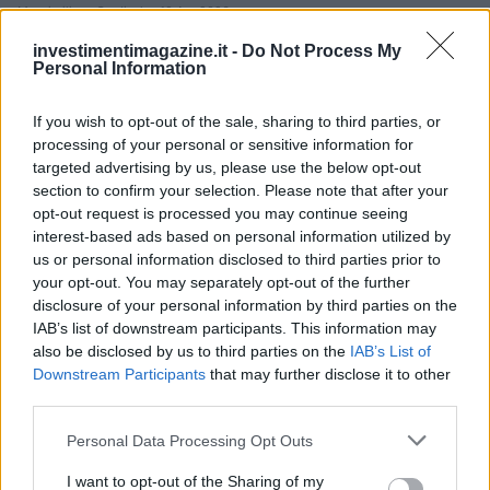
Massimiliano Cardinale · 10 Apr 2026
investimentimagazine.it -
Do Not Process My
Personal Information
If you wish to opt-out of the sale, sharing to third parties, or
processing of your personal or sensitive information for
targeted advertising by us, please use the below opt-out
section to confirm your selection. Please note that after your
opt-out request is processed you may continue seeing
interest-based ads based on personal information utilized by
us or personal information disclosed to third parties prior to
your opt-out. You may separately opt-out of the further
disclosure of your personal information by third parties on the
IAB’s list of downstream participants. This information may
also be disclosed by us to third parties on the
IAB’s List of
Downstream Participants
that may further disclose it to other
third parties.
QUOTAZIONI CRYPTO
Please note that this website/app uses one or more Google
Personal Data Processing Opt Outs
services and may gather and store information including but
Nome
Prezzo
not limited to your visit or usage behaviour. You may click to
I want to opt-out of the Sharing of my