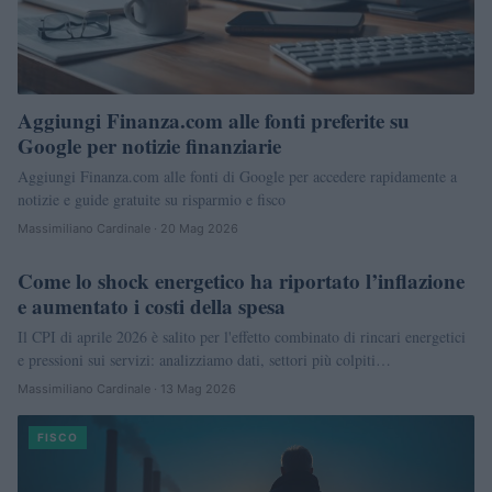
Aggiungi Finanza.com alle fonti preferite su
Google per notizie finanziarie
Aggiungi Finanza.com alle fonti di Google per accedere rapidamente a
notizie e guide gratuite su risparmio e fisco
Massimiliano Cardinale · 20 Mag 2026
Come lo shock energetico ha riportato l’inflazione
FINANZA
e aumentato i costi della spesa
Il CPI di aprile 2026 è salito per l'effetto combinato di rincari energetici
e pressioni sui servizi: analizziamo dati, settori più colpiti…
Massimiliano Cardinale · 13 Mag 2026
FISCO