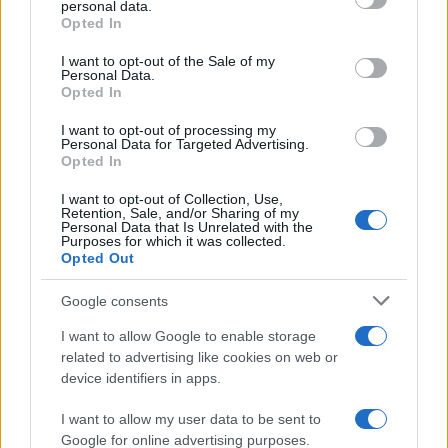
personal data.
grant or deny consent to Google and its third-party tags to
Opted In
use your data for below specified purposes in below Google
Eureka Bridged PAX
$4,187.30
consent section.
Gold (Terra
I want to opt-out of the Sale of my
Personal Data.
(PAXG)
Opted In
I want to opt-out of processing my
Kinza Babylon Staked
$83,270.00
Personal Data for Targeted Advertising.
BTC
Opted In
(KBTC)
I want to opt-out of Collection, Use,
Retention, Sale, and/or Sharing of my
Personal Data that Is Unrelated with the
Steakhouse EURCV
$100,000,000,000,000.00
Purposes for which it was collected.
Morpho Vault
Opted Out
(STEAKEURCV)
Google consents
$0.032
Epoch Island
I want to allow Google to enable storage
(EPOCH)
related to advertising like cookies on web or
device identifiers in apps.
$16.49
Stride Staked Injective
I want to allow my user data to be sent to
(STINJ)
Google for online advertising purposes.