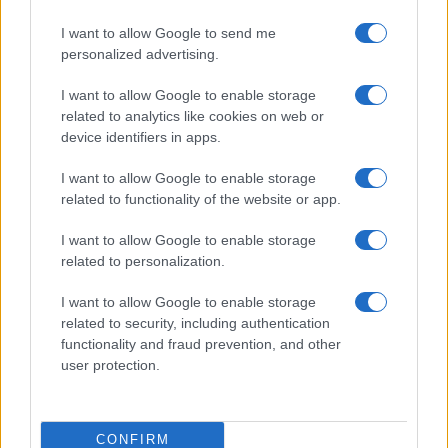
$3,407.11
I want to allow Google to send me
Vested XOR
personalized advertising.
(VXOR)
I want to allow Google to enable storage
$0.022
JDB
related to analytics like cookies on web or
(JDB)
device identifiers in apps.
I want to allow Google to enable storage
$0.0085
FibSwap DEX
related to functionality of the website or app.
(FIBO)
I want to allow Google to enable storage
related to personalization.
$8.02
TruFin Staked APT
(TRUAPT)
I want to allow Google to enable storage
related to security, including authentication
functionality and fraud prevention, and other
$2,036.25
kpk ETH Prime
user protection.
(KPK ETH PRIME)
PIÙ LETTI
CONFIRM