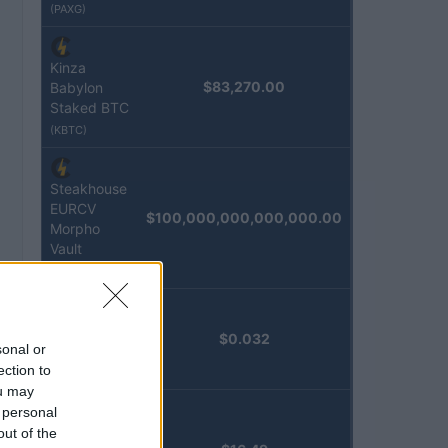
(PAXG)
Kinza
$83,270.00
Babylon
Staked BTC
(KBTC)
Steakhouse
EURCV
$100,000,000,000,000.00
Morpho
Vault
(STEAKEURCV)
Epoch
$0.032
sonal or
Island
ection to
(EPOCH)
ou may
 personal
Stride
out of the