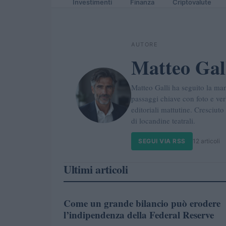
Investimenti
Finanza
Criptovalute
AUTORE
Matteo Gal
Matteo Galli ha seguito la ma
passaggi chiave con foto e ver
editoriali mattutine. Cresciut
di locandine teatrali.
SEGUI VIA RSS
12 articoli
Ultimi articoli
Come un grande bilancio può erodere
FINANZA
l’indipendenza della Federal Reserve