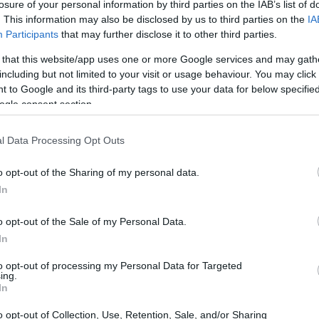
Guida pratica alle criptovalute:
losure of your personal information by third parties on the IAB’s list of
. This information may also be disclosed by us to third parties on the
IA
definizione, funzionamento e rischi
Participants
that may further disclose it to other third parties.
Una panoramica chiara su criptovalute, blockchain e
strumenti correlati per orientarsi tra vantaggi e pericoli
delle
 that this website/app uses one or more Google services and may gath
including but not limited to your visit or usage behaviour. You may click 
 to Google and its third-party tags to use your data for below specifi
Matteo Galli · 17 Apr 2026
ogle consent section.
CRIPTOVALUTE
l Data Processing Opt Outs
o opt-out of the Sharing of my personal data.
In
o opt-out of the Sale of my Personal Data.
In
to opt-out of processing my Personal Data for Targeted
to
Come integrare wallet e stablecoin nei
ing.
In
flussi di pagamento aziendali
tare
Una panoramica pratica su come collegare wallet, gestire
o opt-out of Collection, Use, Retention, Sale, and/or Sharing