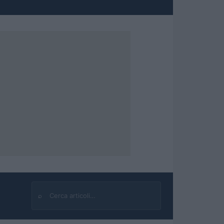
⌕
Cerca