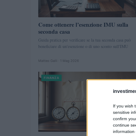
Come ottenere l’esenzione IMU sulla
seconda casa
Guida pratica per verificare se la tua seconda casa può
beneficiare di un'esenzione o di uno sconto sull'IMU
Matteo Galli · 1 Mag 2026
FINANZA
investime
If you wish 
sensitive in
confirm you
continue se
information 