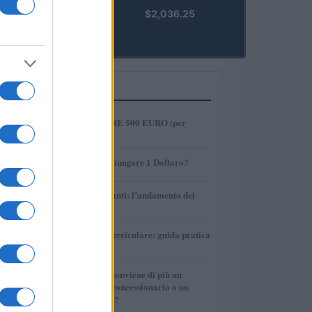
kpk ETH
$2,036.25
Prime
(KPK ETH
PRIME)
PIÙ LETTI
1
COME INVESTIRE 500 EURO (per
guadagnare)?
2
AMP: Potrà Raggiungere 1 Dollaro?
3
Petrolio e carburanti: l’andamento dei
prezzi nel 2026
4
Tirocinio extra-curriculare: guida pratica
per laureati
5
Per le auto usate conviene di più un
finanziamento in concessionaria o un
prestito personale?