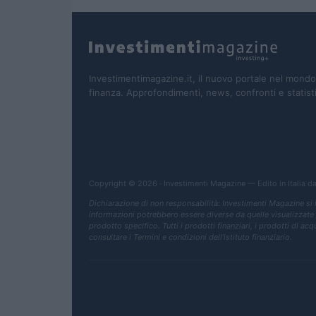
Investimentimagazine.it, il nuovo portale nel mondo
finanza. Approfondimenti, news, confronti e statist
Copyright © 2026 · Investimenti Magazine — Edito in Italia d
Dichiarazione di non responsabilità: Investimenti Magazine si
informazioni potrebbero essere diverse da quelle visualizzate qua
prodotto specifico. Tutti i prodotti finanziari, i prodotti di ac
consultare i Termini e condizioni dell'istituto finanziario.