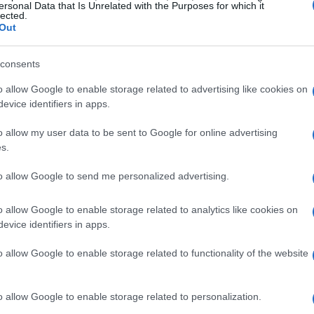
ersonal Data that Is Unrelated with the Purposes for which it
chiavi e sfruttare stablecoin per pagamenti più rapidi e
lected.
affidabili
Out
Matteo Galli · 11 Apr 2026
consents
FINANZA
o allow Google to enable storage related to advertising like cookies on
evice identifiers in apps.
o allow my user data to be sent to Google for online advertising
s.
to allow Google to send me personalized advertising.
o allow Google to enable storage related to analytics like cookies on
to
Come funziona il bonus asilo nido 2026:
evice identifiers in apps.
requisiti, importi e procedura
o allow Google to enable storage related to functionality of the website
Una panoramica pratica sulle novità INPS per il bonus asilo
nido e su come richiederlo senza ripresentare la domanda
re
ogni anno
o allow Google to enable storage related to personalization.