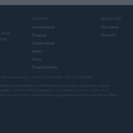
SEZIONI
MAGAZINE
Investimenti
Chi siamo
 della
Finanza
Contatti
iche.
Criptovalute
News
Fisco
Finanziamenti
a
AdHub Media S.r.l.
· P.IVA 13542920965 · REA MI 2729933
 impegna a mantenere le sue informazioni accurate e aggiornate. Queste
ndo visiti un istituto finanziario, un fornitore di servizi o il sito di un
quisto e i servizi sono presentati senza garanzia. Quando si valutano le offerte,