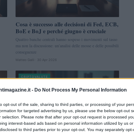
Cosa è successo alle decisioni di Fed, ECB,
BoE e BoJ e perché giugno è cruciale
Quattro banche centrali hanno sospeso i movimenti sul tasso
ma non la discussione: un'analisi delle mosse e delle possibili
conseguenze
Matteo Galli · 30 Apr 2026
CRIPTOVALUTE
ntimagazine.it -
Do Not Process My Personal Information
to opt-out of the sale, sharing to third parties, or processing of your per
formation for targeted advertising by us, please use the below opt-out s
r selection. Please note that after your opt-out request is processed y
eing interest-based ads based on personal information utilized by us or
disclosed to third parties prior to your opt-out. You may separately opt-