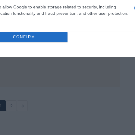
Matteo Galli · 6 Apr 2026
o allow Google to enable storage related to security, including
cation functionality and fraud prevention, and other user protection.
CONFIRM
1
2
→