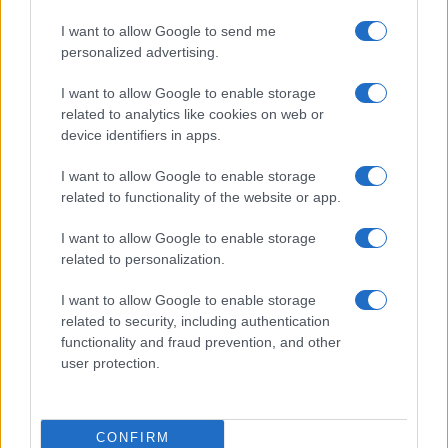
I want to allow Google to send me
Eureka Bridged PAX
$4,187.30
personalized advertising.
Gold (Terra
(PAXG)
I want to allow Google to enable storage
related to analytics like cookies on web or
Kinza Babylon Staked
device identifiers in apps.
$83,270.00
BTC
(KBTC)
I want to allow Google to enable storage
related to functionality of the website or app.
Steakhouse EURCV
$100,000,000,000,000.00
I want to allow Google to enable storage
Morpho Vault
related to personalization.
(STEAKEURCV)
I want to allow Google to enable storage
$0.032
Epoch Island
related to security, including authentication
functionality and fraud prevention, and other
(EPOCH)
user protection.
$16.49
Stride Staked Injective
(STINJ)
CONFIRM