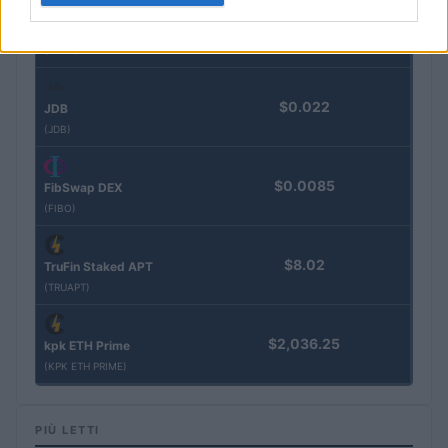
$3,407.11
Vested XOR
(VXOR)
$0.022
JDB
(JDB)
$0.0085
FibSwap DEX
(FIBO)
$8.02
TruFin Staked APT
(TRUAPT)
$2,036.25
kpk ETH Prime
(KPK ETH PRIME)
PIÙ LETTI