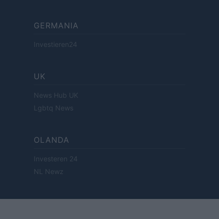
GERMANIA
Investieren24
UK
News Hub UK
Lgbtq News
OLANDA
Investeren 24
NL Newz