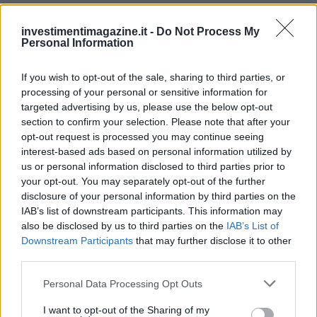
FINANZA
investimentimagazine.it -
Do Not Process My
Personal Information
If you wish to opt-out of the sale, sharing to third parties, or
processing of your personal or sensitive information for
targeted advertising by us, please use the below opt-out
section to confirm your selection. Please note that after your
opt-out request is processed you may continue seeing
interest-based ads based on personal information utilized by
us or personal information disclosed to third parties prior to
your opt-out. You may separately opt-out of the further
Nowcast a confronto: cosa rivela la decelerazione
disclosure of your personal information by third parties on the
del core gdp
IAB’s list of downstream participants. This information may
also be disclosed by us to third parties on the
IAB’s List of
un grafico riepiloga nowcast e survey e segnala una decelerazione del
Downstream Participants
that may further disclose it to other
core gdp rispetto al trend 2026-24 e alla mediana della survey…
third parties.
Roberto Capelli · 3 Apr 2026
Please note that this website/app uses one or more Google
Personal Data Processing Opt Outs
services and may gather and store information including but
not limited to your visit or usage behaviour. You may click to
I want to opt-out of the Sharing of my