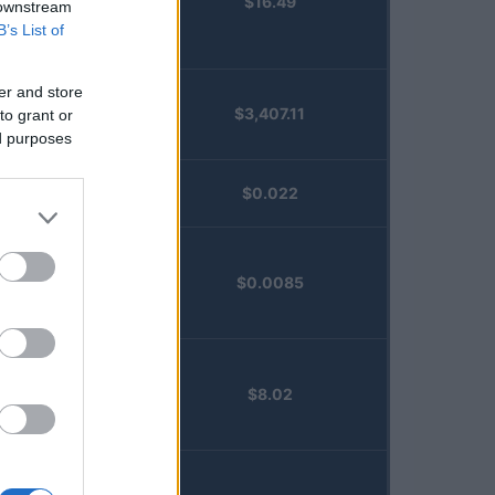
$16.49
Staked
 downstream
Injective
B’s List of
(STINJ)
er and store
$3,407.11
to grant or
Vested XOR
ed purposes
(VXOR)
JDB
$0.022
(JDB)
FibSwap
$0.0085
DEX
(FIBO)
TruFin
$8.02
Staked APT
(TRUAPT)