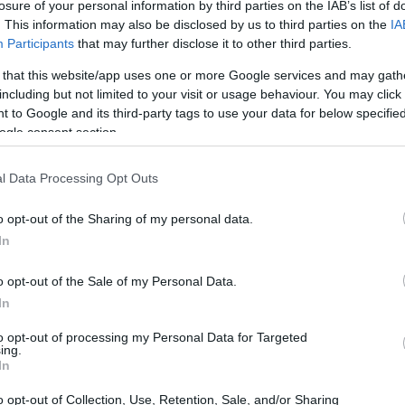
losure of your personal information by third parties on the IAB’s list of
Short-Term Issuer
rating a breve termine, incluso lo
. This information may also be disclosed by us to third parties on the
IA
edente ‘R-2 (middle)’. Il mantenimento di un
outlook
Participants
that may further disclose it to other third parties.
nale di fiducia nelle prospettive future della banca.
 that this website/app uses one or more Google services and may gath
including but not limited to your visit or usage behaviour. You may click 
 to Google and its third-party tags to use your data for below specifi
ogle consent section.
apacità di Banca Monte dei Paschi di generare profitti
ida performance commerciale e da un miglioramento
l Data Processing Opt Outs
ati nel primo semestre del 2025 hanno dimostrato la
o opt-out of the Sharing of my personal data.
genzia ha preso in considerazione il successo
In
sto (Opas) su Mediobanca, che ha portato alla
o opt-out of the Sale of my Personal Data.
grande e diversificato.
In
to opt-out of processing my Personal Data for Targeted
ing.
In
o opt-out of Collection, Use, Retention, Sale, and/or Sharing