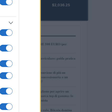
kpk ETH
$2,036.25
Prime
(KPK ETH
PRIME)
PIÙ LETTI
1
COME INVESTIRE 500 EURO (per
guadagnare)?
2
Tirocinio extra-curriculare: guida pratica
per laureati
3
Per le auto usate conviene di più un
finanziamento in concessionaria o un
prestito personale?
4
Quanti soldi ci vogliono per aprire un
autosalone multimarca top di gamma: lo
spiega il professionista
5
Mercati in leggero calo, Bitcoin domina