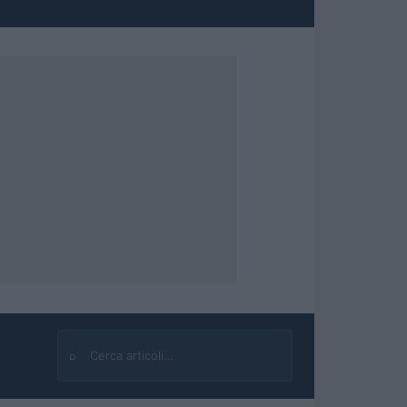
⌕
Cerca