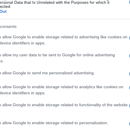
ersonal Data that Is Unrelated with the Purposes for which it
lected.
Out
consents
o allow Google to enable storage related to advertising like cookies on
evice identifiers in apps.
o allow my user data to be sent to Google for online advertising
s.
to allow Google to send me personalized advertising.
on Mediobanca
o allow Google to enable storage related to analytics like cookies on
evice identifiers in apps.
iobanca ha creato un’entità con un totale attivo di
o allow Google to enable storage related to functionality of the website
 quest’anno. Questa operazione non solo unisce la vasta
Corporate & Investment
ionamento di Mediobanca nel
o allow Google to enable storage related to personalization.
o al consumo
, ma consente anche di ottimizzare il mix