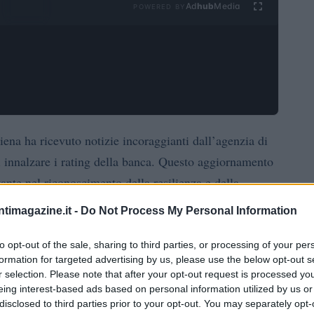
Ad
hub
Media
POWERED BY
na ha ricevuto notizie incoraggianti dall’agenzia di
 innalzare i rating della banca. Questo aggiornamento
ante nel riconoscimento della resilienza e della
 dell’istituto bancario.
ntimagazine.it -
Do Not Process My Personal Information
ng
to opt-out of the sale, sharing to third parties, or processing of your per
formation for targeted advertising by us, please use the below opt-out s
r selection. Please note that after your opt-out request is processed y
Long-Term Senior Debt rating
 il
sono stati elevati a
eing interest-based ads based on personal information utilized by us or
 Deposit rating
ha raggiunto ‘BBB (high)’. Inoltre,
disclosed to third parties prior to your opt-out. You may separately opt-