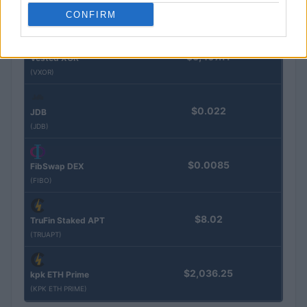
$16.49
Stride Staked Injective
CONFIRM
(STINJ)
$3,407.11
Vested XOR
(VXOR)
$0.022
JDB
(JDB)
$0.0085
FibSwap DEX
(FIBO)
$8.02
TruFin Staked APT
(TRUAPT)
$2,036.25
kpk ETH Prime
(KPK ETH PRIME)