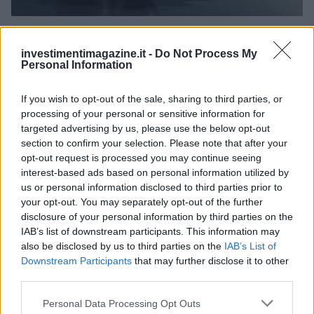
Petrolio in calo, Brent a 88.9 USD dopo un ribasso del 8.3%
Andrea Innocenti · 7 Ago 2026
investimentimagazine.it -
Do Not Process My
Personal Information
NEWS
If you wish to opt-out of the sale, sharing to third parties, or
processing of your personal or sensitive information for
targeted advertising by us, please use the below opt-out
section to confirm your selection. Please note that after your
opt-out request is processed you may continue seeing
interest-based ads based on personal information utilized by
us or personal information disclosed to third parties prior to
your opt-out. You may separately opt-out of the further
disclosure of your personal information by third parties on the
IAB’s list of downstream participants. This information may
also be disclosed by us to third parties on the
IAB’s List of
Downstream Participants
that may further disclose it to other
Petrolio in calo: Brent a 88.9 dollari, ribassi diffusi tra le
third parties.
materie prime
Please note that this website/app uses one or more Google
Personal Data Processing Opt Outs
Andrea Innocenti · 6 Ago 2026