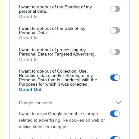
services and may gather and store information including but
not limited to your visit or usage behaviour. You may click to
I want to opt-out of the Sharing of my
NEWS
personal data.
grant or deny consent to Google and its third-party tags to
Opted In
use your data for below specified purposes in below Google
consent section.
I want to opt-out of the Sale of my
Personal Data.
Opted In
I want to opt-out of processing my
Personal Data for Targeted Advertising.
Opted In
I want to opt-out of Collection, Use,
Retention, Sale, and/or Sharing of my
Personal Data that Is Unrelated with the
Purposes for which it was collected.
Opted Out
Petrolio in calo: Brent a 91,82$, ribassi a due cifre per greggio
e oro
Google consents
Andrea Innocenti · 5 Ago 2026
I want to allow Google to enable storage
related to advertising like cookies on web or
device identifiers in apps.
QUOTAZIONI CRYPTO