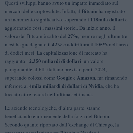
Questi sviluppi hanno avuto un impatto immediato sul
Bitcoin
mercato delle criptovalute. Infatti, il
ha registrato
118mila dollari
un incremento significativo, superando i
e
aggiornando così i massimi storici. Da inizio anno, il
27%
valore del Bitcoin è salito del
, mentre negli ultimi tre
42%
105%
mesi ha guadagnato il
e addirittura il
nell’arco
di dodici mesi. La capitalizzazione di mercato ha
2.350 miliardi di dollari
raggiunto i
, un valore
paragonabile al PIL italiano previsto per il 2024,
Google
Amazon
superando colossi come
e
, ma rimanendo
4mila miliardi di dollari
Nvidia
inferiore ai
di
, che ha
toccato cifre record nell’ultima settimana.
Le aziende tecnologiche, d’altra parte, stanno
beneficiando enormemente della forza del Bitcoin.
Secondo quanto riportato dall’exchange di Chicago, la
crescente correlazione tra Bitcoin e Nasdaq è