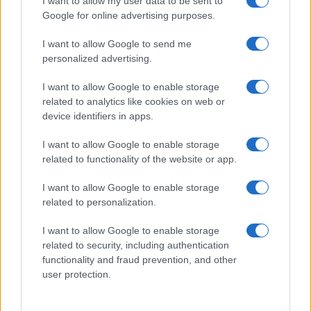
I want to allow my user data to be sent to
Google for online advertising purposes.
Nome
Prezzo
I want to allow Google to send me
personalized advertising.
Eureka Bridged PAX
$4,187.30
Gold (Terra
I want to allow Google to enable storage
(PAXG)
related to analytics like cookies on web or
device identifiers in apps.
Kinza Babylon Staked
$83,270.00
BTC
I want to allow Google to enable storage
(KBTC)
related to functionality of the website or app.
I want to allow Google to enable storage
Steakhouse EURCV
$100,000,000,000,000.00
related to personalization.
Morpho Vault
(STEAKEURCV)
I want to allow Google to enable storage
related to security, including authentication
$0.032
functionality and fraud prevention, and other
Epoch Island
user protection.
(EPOCH)