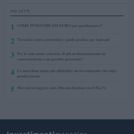
PIÙ LETTI
1
COME INVESTIRE 500 EURO (per guadagnare)?
2
Tirocinio extra-curriculare: guida pratica per laureati
3
Per le auto usate conviene di più un finanziamento in
concessionaria o un prestito personale?
4
La macchina usata più affidabile: un investimento che esige
ponderazione
5
Mercati in leggero calo, Bitcoin domina con il 56,2%