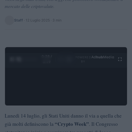
mercato delle criptovalute.
Staff
·
12 Luglio 2025
· 3 min
0:29 /
Ad
hub
Media
POWERED
1
/
4
3:19
BY
Lunedì 14 luglio, gli Stati Uniti danno il via a quella che
“Crypto Week”
già molti definiscono la
. Il Congresso