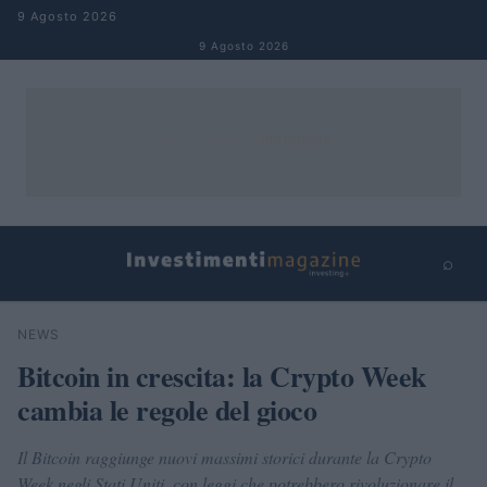
Salta al contenuto
9 Agosto 2026
9 Agosto 2026
⌕
×
⌕
NEWS
Cerca
Bitcoin in crescita: la Crypto Week
cambia le regole del gioco
Il Bitcoin raggiunge nuovi massimi storici durante la Crypto
Week negli Stati Uniti, con leggi che potrebbero rivoluzionare il