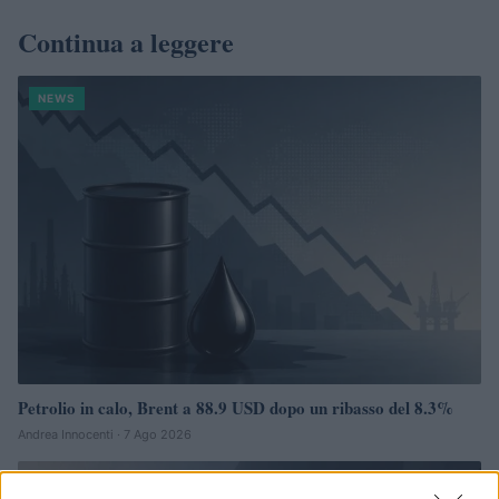
Continua a leggere
NEWS
Petrolio in calo, Brent a 88.9 USD dopo un ribasso del 8.3%
Andrea Innocenti · 7 Ago 2026
NEWS