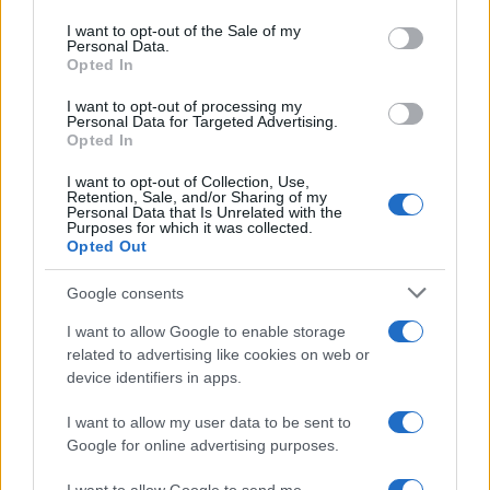
use your data for below specified purposes in below Google
consent section.
I want to opt-out of the Sale of my
Personal Data.
Opted In
I want to opt-out of processing my
Personal Data for Targeted Advertising.
Opted In
I want to opt-out of Collection, Use,
Petrolio in calo: Brent a 91,82$, ribassi a due cifre per greggio
Retention, Sale, and/or Sharing of my
Personal Data that Is Unrelated with the
e oro
Purposes for which it was collected.
Opted Out
Andrea Innocenti · 5 Ago 2026
Google consents
I want to allow Google to enable storage
QUOTAZIONI CRYPTO
related to advertising like cookies on web or
device identifiers in apps.
Nome
Prezzo
I want to allow my user data to be sent to
Google for online advertising purposes.
Eureka Bridged PAX
$4,187.30
Gold (Terra