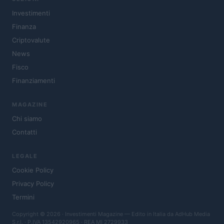
Investimenti
Finanza
Criptovalute
News
Fisco
Finanziamenti
MAGAZINE
Chi siamo
Contatti
LEGALE
Cookie Policy
Privacy Policy
Termini
Copyright © 2026 · Investimenti Magazine — Edito in Italia da
AdHub Media
S.r.l.
· P.IVA 13542920965 · REA MI 2729933