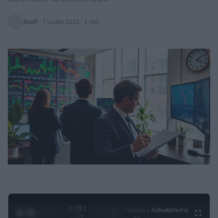
Staff
·
7 Luglio 2025
· 3 min
0:29 /
Ad
hub
Media
POWERED
1
/
4
4:27
BY