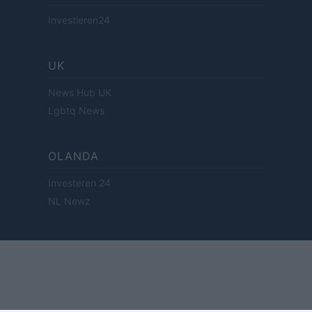
Investieren24
UK
News Hub UK
Lgbtq News
OLANDA
Investeren 24
NL Newz