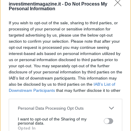
investimentimagazine.it -
Do Not Process My
Personal Information
If you wish to opt-out of the sale, sharing to third parties, or
processing of your personal or sensitive information for
targeted advertising by us, please use the below opt-out
section to confirm your selection. Please note that after your
opt-out request is processed you may continue seeing
interest-based ads based on personal information utilized by
us or personal information disclosed to third parties prior to
your opt-out. You may separately opt-out of the further
disclosure of your personal information by third parties on the
Petrolio in calo: Brent a 88.9 dollari, ribassi diffusi tra le
IAB’s list of downstream participants. This information may
materie prime
also be disclosed by us to third parties on the
IAB’s List of
Andrea Innocenti · 6 Ago 2026
Downstream Participants
that may further disclose it to other
third parties.
NEWS
Please note that this website/app uses one or more Google
Personal Data Processing Opt Outs
services and may gather and store information including but
not limited to your visit or usage behaviour. You may click to
I want to opt-out of the Sharing of my
personal data.
grant or deny consent to Google and its third-party tags to
Opted In