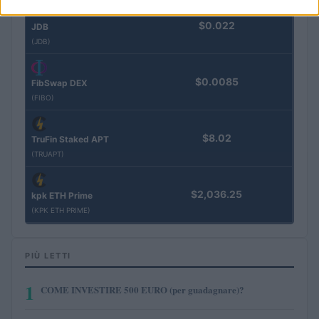
$0.022
JDB
(JDB)
$0.0085
FibSwap DEX
(FIBO)
$8.02
TruFin Staked APT
(TRUAPT)
$2,036.25
kpk ETH Prime
(KPK ETH PRIME)
PIÙ LETTI
1
COME INVESTIRE 500 EURO (per guadagnare)?