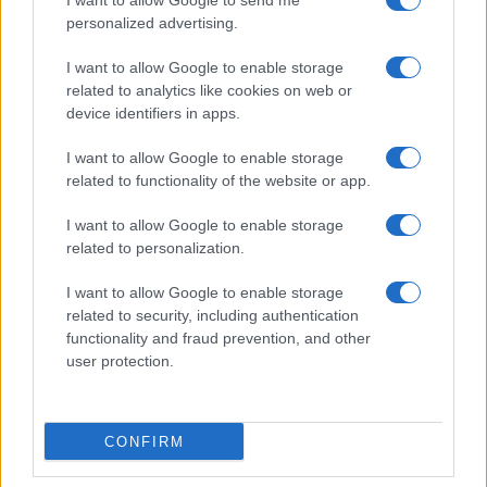
I want to allow Google to send me
(PAXG)
personalized advertising.
Kinza Babylon Staked
I want to allow Google to enable storage
$83,270.00
BTC
related to analytics like cookies on web or
(KBTC)
device identifiers in apps.
I want to allow Google to enable storage
Steakhouse EURCV
$100,000,000,000,000.00
related to functionality of the website or app.
Morpho Vault
(STEAKEURCV)
I want to allow Google to enable storage
related to personalization.
$0.032
Epoch Island
I want to allow Google to enable storage
(EPOCH)
related to security, including authentication
functionality and fraud prevention, and other
$16.49
Stride Staked Injective
user protection.
(STINJ)
$3,407.11
CONFIRM
Vested XOR
(VXOR)