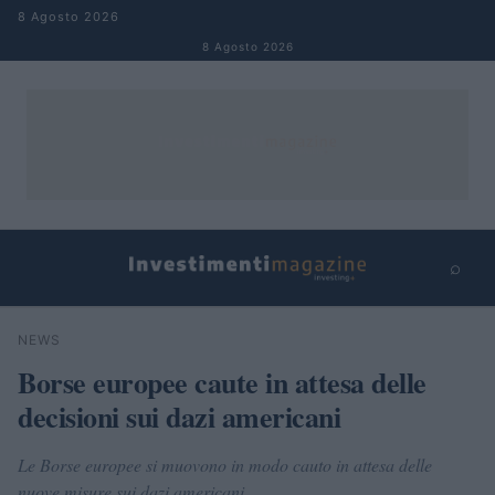
Salta al contenuto
8 Agosto 2026
8 Agosto 2026
⌕
×
⌕
NEWS
Cerca
Borse europee caute in attesa delle
decisioni sui dazi americani
Le Borse europee si muovono in modo cauto in attesa delle
nuove misure sui dazi americani.