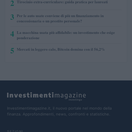
2
Tirocinio extra-curriculare: guida pratica per laureati
3
Per le auto usate conviene di più un finanziamento in
concessionaria o un prestito personale?
4
La macchina usata più affidabile: un investimento che esige
ponderazione
5
Mercati in leggero calo, Bitcoin domina con il 56,2%
Investimentimagazine.it, il nuovo portale nel mondo della
finanza. Approfondimenti, news, confronti e statistiche.
SEZIONI