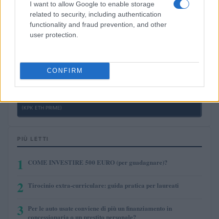
I want to allow Google to enable storage
related to security, including authentication
$0.0085
FibSwap DEX
functionality and fraud prevention, and other
(FIBO)
user protection.
$8.02
TruFin Staked APT
(TRUAPT)
CONFIRM
$2,036.25
kpk ETH Prime
(KPK ETH PRIME)
PIÙ LETTI
1
COME INVESTIRE 500 EURO (per guadagnare)?
2
Tirocinio extra-curriculare: guida pratica per laureati
3
Per le auto usate conviene di più un finanziamento in
concessionaria o un prestito personale?