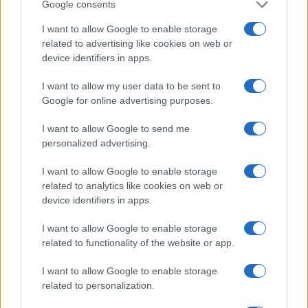
BTC
Google consents
(KBTC)
I want to allow Google to enable storage
related to advertising like cookies on web or
Steakhouse EURCV
device identifiers in apps.
$100,000,000,000,000.00
Morpho Vault
(STEAKEURCV)
I want to allow my user data to be sent to
Google for online advertising purposes.
$0.032
Epoch Island
I want to allow Google to send me
(EPOCH)
personalized advertising.
I want to allow Google to enable storage
$16.49
Stride Staked Injective
related to analytics like cookies on web or
(STINJ)
device identifiers in apps.
$3,407.11
I want to allow Google to enable storage
Vested XOR
related to functionality of the website or app.
(VXOR)
I want to allow Google to enable storage
$0.022
JDB
related to personalization.
(JDB)