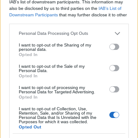
IAB’s list of downstream participants. This information may
also be disclosed by us to third parties on the
IAB’s List of
Downstream Participants
that may further disclose it to other
third parties.
Please note that this website/app uses one or more Google
Petrolio in calo: Brent a 88.9 dollari, ribassi diffusi tra le
Personal Data Processing Opt Outs
materie prime
services and may gather and store information including but
not limited to your visit or usage behaviour. You may click to
I want to opt-out of the Sharing of my
Andrea Innocenti · 6 Ago 2026
personal data.
grant or deny consent to Google and its third-party tags to
Opted In
use your data for below specified purposes in below Google
consent section.
I want to opt-out of the Sale of my
Personal Data.
QUOTAZIONI CRYPTO
Opted In
Nome
Prezzo
I want to opt-out of processing my
Personal Data for Targeted Advertising.
Opted In
Eureka Bridged PAX
$4,187.30
I want to opt-out of Collection, Use,
Gold (Terra
Retention, Sale, and/or Sharing of my
(PAXG)
Personal Data that Is Unrelated with the
Purposes for which it was collected.
Opted Out
Kinza Babylon Staked
$83,270.00