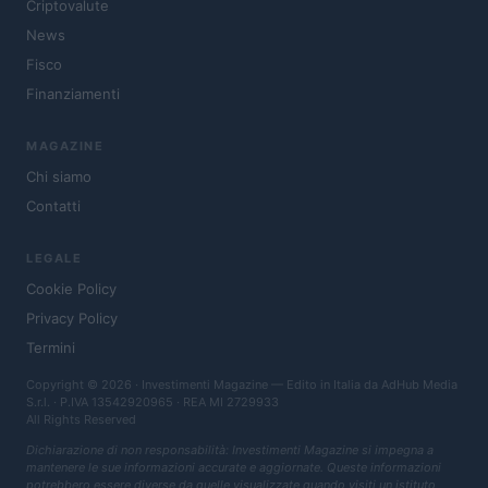
Criptovalute
News
Fisco
Finanziamenti
MAGAZINE
Chi siamo
Contatti
LEGALE
Cookie Policy
Privacy Policy
Termini
Copyright © 2026 · Investimenti Magazine — Edito in Italia da
AdHub Media
S.r.l.
· P.IVA 13542920965 · REA MI 2729933
All Rights Reserved
Dichiarazione di non responsabilità: Investimenti Magazine si impegna a
mantenere le sue informazioni accurate e aggiornate. Queste informazioni
potrebbero essere diverse da quelle visualizzate quando visiti un istituto