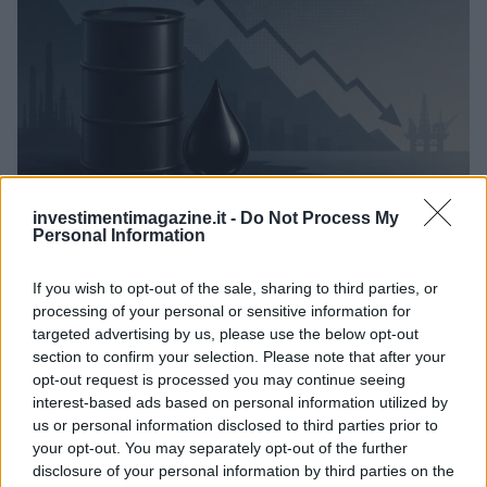
investimentimagazine.it -
Do Not Process My
Petrolio in calo, Brent a 88.9 USD dopo un ribasso del 8.3%
Personal Information
Andrea Innocenti · 7 Ago 2026
If you wish to opt-out of the sale, sharing to third parties, or
NEWS
processing of your personal or sensitive information for
targeted advertising by us, please use the below opt-out
section to confirm your selection. Please note that after your
opt-out request is processed you may continue seeing
interest-based ads based on personal information utilized by
us or personal information disclosed to third parties prior to
your opt-out. You may separately opt-out of the further
disclosure of your personal information by third parties on the