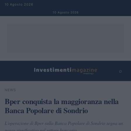
Salta al contenuto
10 Agosto 2026
10 Agosto 2026
⌕
×
⌕
NEWS
Cerca
Bper conquista la maggioranza nella
Banca Popolare di Sondrio
L'operazione di Bper sulla Banca Popolare di Sondrio segna un
passo significativo nel settore bancario.