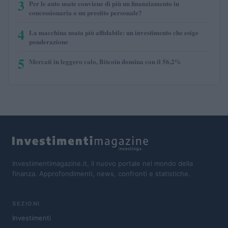
3
Per le auto usate conviene di più un finanziamento in
concessionaria o un prestito personale?
4
La macchina usata più affidabile: un investimento che esige
ponderazione
5
Mercati in leggero calo, Bitcoin domina con il 56,2%
Investimentimagazine.it, il nuovo portale nel mondo della
finanza. Approfondimenti, news, confronti e statistiche.
SEZIONI
Investimenti