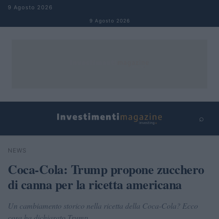
Salta al contenuto
9 Agosto 2026
9 Agosto 2026
⌕
×
⌕
NEWS
Cerca
Coca-Cola: Trump propone zucchero
di canna per la ricetta americana
Un cambiamento storico nella ricetta della Coca-Cola? Ecco
cosa ha dichiarato Trump.