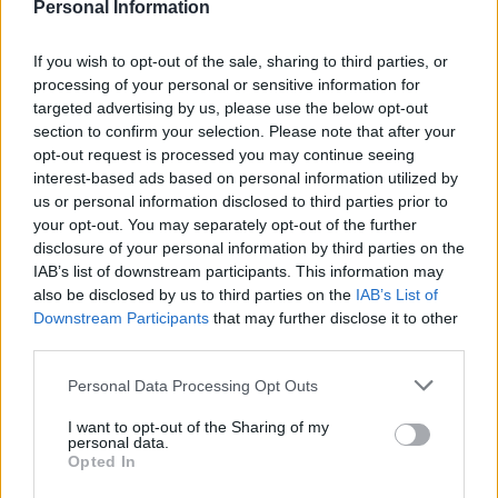
Personal Information
NEWS
If you wish to opt-out of the sale, sharing to third parties, or
processing of your personal or sensitive information for
targeted advertising by us, please use the below opt-out
section to confirm your selection. Please note that after your
opt-out request is processed you may continue seeing
interest-based ads based on personal information utilized by
us or personal information disclosed to third parties prior to
your opt-out. You may separately opt-out of the further
disclosure of your personal information by third parties on the
IAB’s list of downstream participants. This information may
also be disclosed by us to third parties on the
IAB’s List of
Downstream Participants
that may further disclose it to other
third parties.
Petrolio in calo, Brent a 88.9 USD dopo un ribasso del 8.3%
Please note that this website/app uses one or more Google
Andrea Innocenti · 7 Ago 2026
Personal Data Processing Opt Outs
services and may gather and store information including but
not limited to your visit or usage behaviour. You may click to
I want to opt-out of the Sharing of my
NEWS
personal data.
grant or deny consent to Google and its third-party tags to
Opted In
use your data for below specified purposes in below Google
consent section.