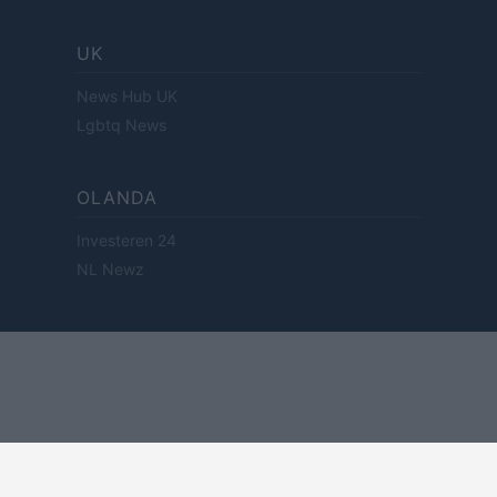
UK
News Hub UK
Lgbtq News
OLANDA
Investeren 24
NL Newz