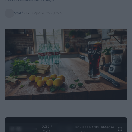
Staff
·
17 Luglio 2025
· 3 min
0:28 /
Ad
hub
Media
POWERED
1
/
4
3:09
BY