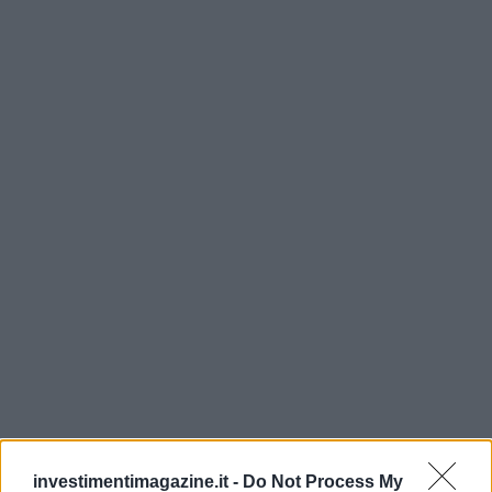
Continua a leggere
investimentimagazine.it -
Do Not Process My