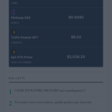
(JDB)
$0.0085
FibSwap DEX
(FIBO)
$8.02
TruFin Staked APT
(TRUAPT)
$2,036.25
kpk ETH Prime
(KPK ETH PRIME)
PIÙ LETTI
1
COME INVESTIRE 500 EURO (per guadagnare)?
2
Tirocinio extra-curriculare: guida pratica per laureati