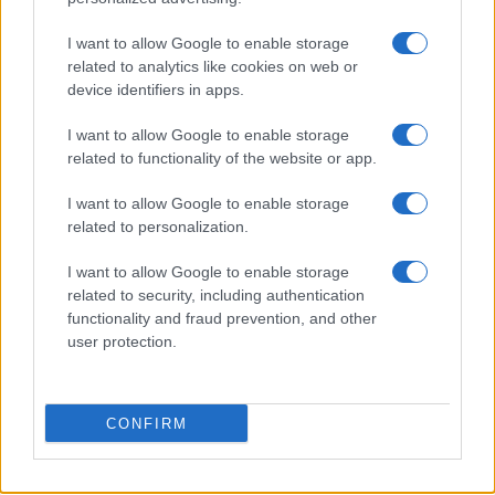
I want to allow Google to enable storage
related to analytics like cookies on web or
device identifiers in apps.
I want to allow Google to enable storage
Petrolio in calo: Brent a 91,82$, ribassi a due cifre per greggio
related to functionality of the website or app.
e oro
Andrea Innocenti · 5 Ago 2026
I want to allow Google to enable storage
related to personalization.
I want to allow Google to enable storage
QUOTAZIONI CRYPTO
related to security, including authentication
functionality and fraud prevention, and other
Nome
Prezzo
user protection.
Eureka Bridged PAX
$4,187.30
CONFIRM
Gold (Terra
(PAXG)