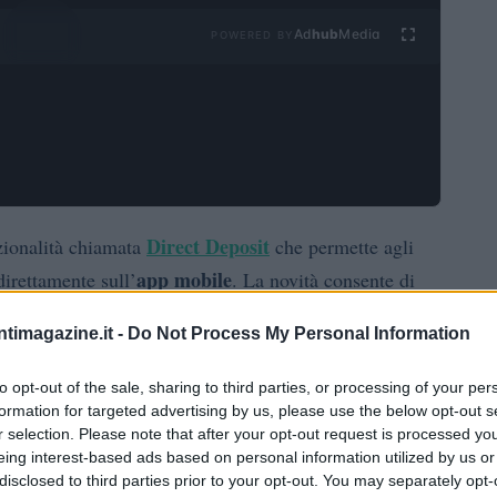
Ad
hub
Media
POWERED BY
Direct Deposit
zionalità chiamata
che permette agli
app mobile
direttamente sull’
. La novità consente di
una parte può rimanere in valuta fiat mentre un’altra
ntimagazine.it -
Do Not Process My Personal Information
o percentuali impostate dall’utente. Questa
nza finanziaria più integrata, con strumenti pensati
to opt-out of the sale, sharing to third parties, or processing of your per
automatico.
formation for targeted advertising by us, please use the below opt-out s
r selection. Please note that after your opt-out request is processed y
eing interest-based ads based on personal information utilized by us or
t
disclosed to third parties prior to your opt-out. You may separately opt-