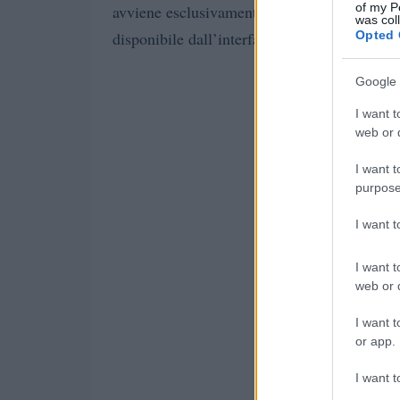
of my P
avviene esclusivamente tramite l’app mobil
was col
Opted 
disponibile dall’interfaccia web.
Google 
I want t
web or d
I want t
purpose
I want 
I want t
web or d
I want t
or app.
I want t