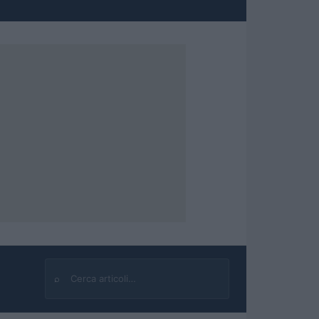
⌕
Cerca