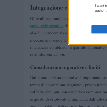
Integrazione con la carta crit
I want t
authenti
Oltre all’accumulo automatico, Coinbase offre
carta crittografica
dell’ecosistema. Gli acqu
al 4%, un incentivo a utilizzare la liquidità
meccanismo rende la soluzione particolarmen
finanziaria combinata: risparmio automatico,
restituiscono valore.
Considerazioni operative e limiti
Dal punto di vista operativo è importante sott
tempi di conversione seguono i processi banc
sul fatto che, pur non essendoci commissioni
acquisto di criptovalute implicata dall’allo
applicato dalla piattaforma. Inoltre, la funz