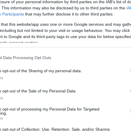
losure of your personal information by third parties on the IAB’s list of
. This information may also be disclosed by us to third parties on the
IA
dati necessari per l’accredito diretto, in modo simile a
Participants
that may further disclose it to other third parties.
zionale. Una volta configurata, la busta paga viene
 that this website/app uses one or more Google services and may gath
ghe direttamente al conto Coinbase. I fondi accreditati
including but not limited to your visit or usage behaviour. You may click 
ard del trasferimento bancario, generalmente
entro 3-5
 to Google and its third-party tags to use your data for below specifi
ogle consent section.
to che effettua il pagamento. La piattaforma non
ricezione dei fondi, ma l’allocazione automatica verso
l Data Processing Opt Outs
spread
 e potrebbe includere uno
.
o opt-out of the Sharing of my personal data.
ll’utente
In
liquidità
asset digitali
 fissa da destinare a
e a
. Ad
o opt-out of the Sale of my Personal Data.
In
ipendio resti in fiat mentre il 30% venga convertito in
porta strategie sia conservative che aggressive: chi
to opt-out of processing my Personal Data for Targeted
ing.
zare acquisti periodici, mentre chi preferisce
In
re l’esposizione alle valute digitali. La gestione
o opt-out of Collection, Use, Retention, Sale, and/or Sharing