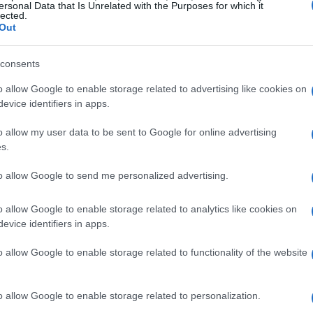
ersonal Data that Is Unrelated with the Purposes for which it
e di Coinbase: al momento la funzione non è
lected.
Out
consents
o allow Google to enable storage related to advertising like cookies on
evice identifiers in apps.
o allow my user data to be sent to Google for online advertising
s.
to allow Google to send me personalized advertising.
o allow Google to enable storage related to analytics like cookies on
evice identifiers in apps.
o allow Google to enable storage related to functionality of the website
o allow Google to enable storage related to personalization.