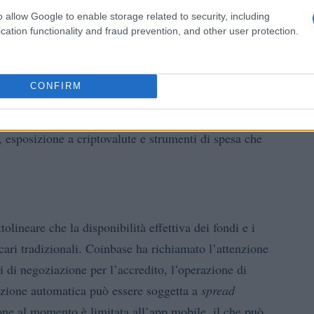
tografica e benefici
o allow Google to enable storage related to security, including
cation functionality and fraud prevention, and other user protection.
 la possibilità di spendere i fondi ricevuti con la
cashback
isti effettuati con la carta godono di un
fino
CONFIRM
 presente sull’app per le spese quotidiane. Questo
te interessante per chi desidera un’esperienza
 esposizione a criptovalute e strumenti di spesa che
olineare che la disponibilità effettiva dei fondi e i
ari tradizionali. Coinbase ha richiamato l’attenzione
 di negoziazione per l’accredito, l’operazione di
cazione automatica può essere soggetta a
spread
ione al momento è limitata all’app mobile, il che può