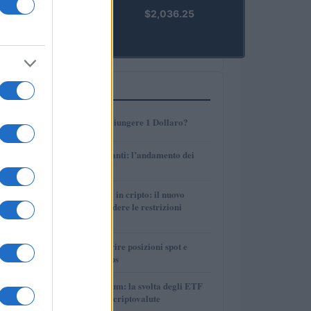
kpk ETH
$2,036.25
Prime
(KPK ETH
PRIME)
PIÙ LETTI
1
AMP: Potrà Raggiungere 1 Dollaro?
2
Petrolio e carburanti: l’andamento dei
prezzi nel 2026
3
Finanza parallela in cripto: il nuovo
strumento per eludere le restrizioni
internazionali
4
Strategie per coprire posizioni spot e
volatilità con perps
5
Bitcoin vs Ethereum: la svolta degli ETF
nel mercato delle criptovalute