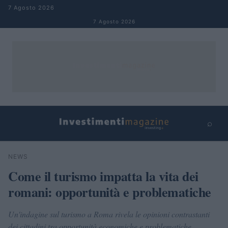
Salta al contenuto
7 Agosto 2026
7 Agosto 2026
⌕
×
⌕
NEWS
Cerca
Come il turismo impatta la vita dei
romani: opportunità e problematiche
Un'indagine sul turismo a Roma rivela le opinioni contrastanti
dei cittadini tra opportunità economiche e problematiche