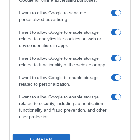
I want to allow Google to send me
personalized advertising.
I want to allow Google to enable storage
related to analytics like cookies on web or
device identifiers in apps.
I want to allow Google to enable storage
related to functionality of the website or app.
I want to allow Google to enable storage
La macchina usata più affidabile: un investimento che esige
related to personalization.
ponderazione
Redazione · 5 Ago 2026
I want to allow Google to enable storage
related to security, including authentication
functionality and fraud prevention, and other
user protection.
QUOTAZIONI CRYPTO
Nome
Prezzo
CONFIRM