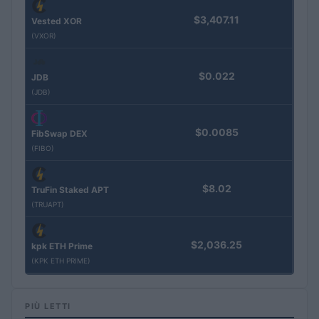
$3,407.11
Vested XOR
(VXOR)
$0.022
JDB
(JDB)
$0.0085
FibSwap DEX
(FIBO)
$8.02
TruFin Staked APT
(TRUAPT)
$2,036.25
kpk ETH Prime
(KPK ETH PRIME)
PIÙ LETTI