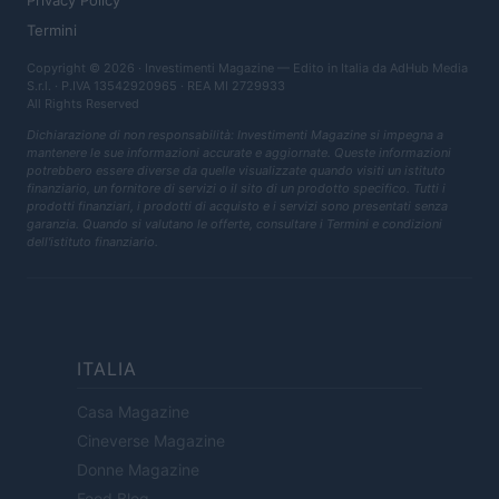
Privacy Policy
Termini
Copyright © 2026 · Investimenti Magazine — Edito in Italia da
AdHub Media
S.r.l.
· P.IVA 13542920965 · REA MI 2729933
All Rights Reserved
Dichiarazione di non responsabilità: Investimenti Magazine si impegna a
mantenere le sue informazioni accurate e aggiornate. Queste informazioni
potrebbero essere diverse da quelle visualizzate quando visiti un istituto
finanziario, un fornitore di servizi o il sito di un prodotto specifico. Tutti i
prodotti finanziari, i prodotti di acquisto e i servizi sono presentati senza
garanzia. Quando si valutano le offerte, consultare i Termini e condizioni
dell'istituto finanziario.
ITALIA
Casa Magazine
Cineverse Magazine
Donne Magazine
Food Blog