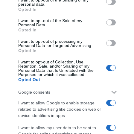
personal data.
Andrea Innocenti · 6 Ago 2026
grant or deny consent to Google and its third-party tags to
Opted In
use your data for below specified purposes in below Google
NEWS
consent section.
I want to opt-out of the Sale of my
Personal Data.
Opted In
I want to opt-out of processing my
Personal Data for Targeted Advertising.
Opted In
I want to opt-out of Collection, Use,
Retention, Sale, and/or Sharing of my
Personal Data that Is Unrelated with the
Purposes for which it was collected.
Opted Out
Google consents
Petrolio in calo: Brent a 91,82$, ribassi a due cifre per greggio
I want to allow Google to enable storage
e oro
related to advertising like cookies on web or
Andrea Innocenti · 5 Ago 2026
device identifiers in apps.
NEWS
I want to allow my user data to be sent to
Google for online advertising purposes.