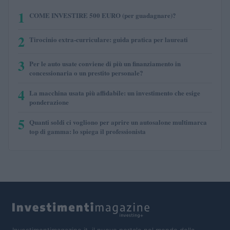
1
COME INVESTIRE 500 EURO (per guadagnare)?
2
Tirocinio extra-curriculare: guida pratica per laureati
3
Per le auto usate conviene di più un finanziamento in
concessionaria o un prestito personale?
4
La macchina usata più affidabile: un investimento che esige
ponderazione
5
Quanti soldi ci vogliono per aprire un autosalone multimarca
top di gamma: lo spiega il professionista
Investimentimagazine.it, il nuovo portale nel mondo della