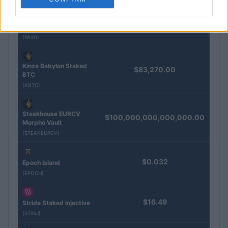
Eureka Bridged PAX
$4,187.30
Gold (Terra
(PAXG)
Kinza Babylon Staked
$83,270.00
BTC
(KBTC)
Steakhouse EURCV
$100,000,000,000,000.00
Morpho Vault
(STEAKEURCV)
$0.032
Epoch Island
(EPOCH)
$16.49
Stride Staked Injective
(STINJ)