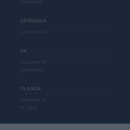
InvestirMag
GERMANIA
Investieren24
UK
News Hub UK
Lgbtq News
OLANDA
Investeren 24
NL Newz