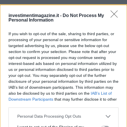
investimentimagazine.it -
Do Not Process My
Personal Information
Continua a leggere
If you wish to opt-out of the sale, sharing to third parties, or
processing of your personal or sensitive information for
NEWS
targeted advertising by us, please use the below opt-out
section to confirm your selection. Please note that after your
opt-out request is processed you may continue seeing
interest-based ads based on personal information utilized by
us or personal information disclosed to third parties prior to
your opt-out. You may separately opt-out of the further
disclosure of your personal information by third parties on the
IAB’s list of downstream participants. This information may
also be disclosed by us to third parties on the
IAB’s List of
Downstream Participants
that may further disclose it to other
third parties.
Please note that this website/app uses one or more Google
Personal Data Processing Opt Outs
Petrolio in calo: Brent a 88.9 dollari, ribassi diffusi tra le
services and may gather and store information including but
materie prime
not limited to your visit or usage behaviour. You may click to
I want to opt-out of the Sharing of my