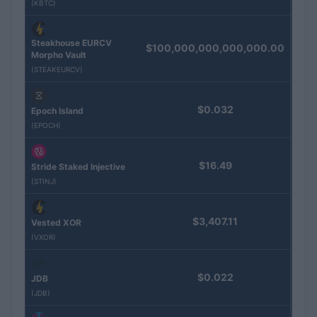
(KBTC)
Steakhouse EURCV
$100,000,000,000,000.00
Morpho Vault
(STEAKEURCV)
$0.032
Epoch Island
(EPOCH)
$16.49
Stride Staked Injective
(STINJ)
$3,407.11
Vested XOR
(VXOR)
$0.022
JDB
(JDB)