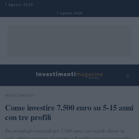
Salta al contenuto
7 Agosto 2026
7 Agosto 2026
⌕
×
⌕
INVESTIMENTI
Cerca
Come investire 7.500 euro su 5-15 anni
con tre profili
Tre portafogli essenziali per 7.500 euro, con regole chiare su
costi, ribilanciamento, tassazione e liquidità per orizzonti medio-