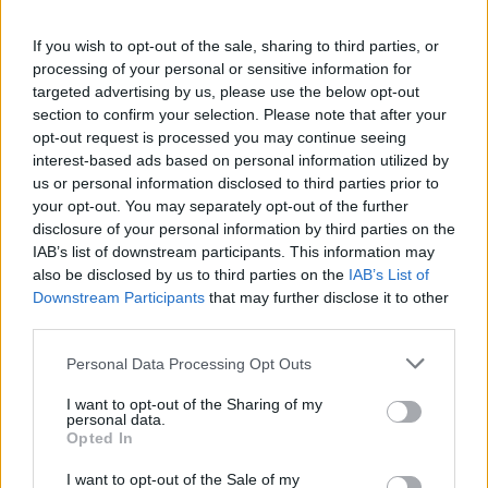
PAC
l’intermediario non consente acquisto frazionario, un
trimestrale o semestrale aiuta a comporre la struttura con
If you wish to opt-out of the sale, sharing to third parties, or
meno costi e maggiore regolarità. Per chi ribadisce un
processing of your personal or sensitive information for
targeted advertising by us, please use the below opt-out
approccio dinamico, è essenziale verificare la tolleranza a
section to confirm your selection. Please note that after your
ribassi prolungati prima di aumentare il peso azionario.
opt-out request is processed you may continue seeing
interest-based ads based on personal information utilized by
Regole d’oro per la manutenzione
us or personal information disclosed to third parties prior to
your opt-out. You may separately opt-out of the further
Qualunque sia il profilo scelto, tre regole sostengono la
disclosure of your personal information by third parties on the
IAB’s list of downstream participants. This information may
costi
tenuta del portafoglio: mantenere i
bassi, rispettare il
also be disclosed by us to third parties on the
IAB’s List of
ribilanciamento
liquidità
prestabilito, curare la
di
Downstream Participants
that may further disclose it to other
sicurezza. In pratica: pochi ETF diversificati, ribilancio
third parties.
annuale o a bande con soglie chiare, utilizzo di nuovi
Please note that this website/app uses one or more Google
Personal Data Processing Opt Outs
versamenti per correggere gli scostamenti, registrazione
services and may gather and store information including but
not limited to your visit or usage behaviour. You may click to
I want to opt-out of the Sharing of my
ordinata di prezzi di carico e operazioni. Con 7.500 euro,
personal data.
grant or deny consent to Google and its third-party tags to
Opted In
la linearità vale più della complessità: la crescita
use your data for below specified purposes in below Google
composta premia la costanza, e un impianto semplice
consent section.
I want to opt-out of the Sale of my