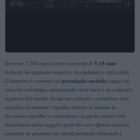
0:29 /
Ad
hub
Media
POWERED
1
/
4
3:09
BY
5-15 anni
Investire 7.500 euro con un orizzonte di
richiede un impianto semplice, disciplinato e replicabile.
portafoglio modello
L’obiettivo è costruire un
capace di
crescere nel tempo, mantenendo costi bassi e un controllo
rigoroso del rischio. In questo contesto, «semplice» non
significa elementare: significa ridurre al minimo le
decisioni superflue e concentrarsi su pochi
pilastri
che
funzionano nella maggior parte dei casi. Questo articolo
presenta tre proposte per profili prudenti, bilanciati e