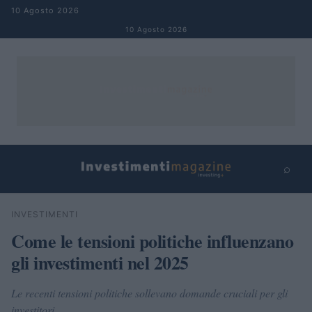
Salta al contenuto
10 Agosto 2026
10 Agosto 2026
⌕
×
⌕
INVESTIMENTI
Cerca
Come le tensioni politiche influenzano
gli investimenti nel 2025
Le recenti tensioni politiche sollevano domande cruciali per gli
investitori.