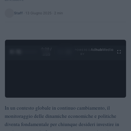
Staff
·
13 Giugno 2025
· 2 min
0:28 /
Ad
hub
Media
POWERED
1
/
4
3:55
BY
In un contesto globale in continuo cambiamento, il
monitoraggio delle dinamiche economiche e politiche
diventa fondamentale per chiunque desideri investire in