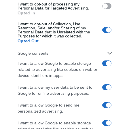
Piani di accumulo: come costruire un patrimonio con
I want to opt-out of processing my
investimenti regolari
Personal Data for Targeted Advertising.
Opted In
Francesca Spadaro · 9 Ago 2026
I want to opt-out of Collection, Use,
Retention, Sale, and/or Sharing of my
Personal Data that Is Unrelated with the
Purposes for which it was collected.
QUOTAZIONI CRYPTO
Opted Out
Nome
Prezzo
Google consents
I want to allow Google to enable storage
Eureka Bridged PAX
related to advertising like cookies on web or
$4,187.30
Gold (Terra
device identifiers in apps.
(PAXG)
I want to allow my user data to be sent to
Google for online advertising purposes.
Kinza Babylon Staked
$83,270.00
BTC
I want to allow Google to send me
(KBTC)
personalized advertising.
Steakhouse EURCV
I want to allow Google to enable storage
$100,000,000,000,000.00
Morpho Vault