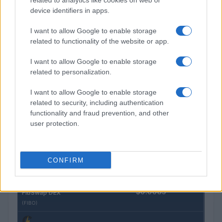
related to analytics like cookies on web or
(STEAKEURCV)
device identifiers in apps.
I want to allow Google to enable storage
$0.032
Epoch Island
related to functionality of the website or app.
(EPOCH)
I want to allow Google to enable storage
related to personalization.
$16.49
Stride Staked Injective
(STINJ)
I want to allow Google to enable storage
related to security, including authentication
$3,407.11
functionality and fraud prevention, and other
Vested XOR
user protection.
(VXOR)
$0.022
JDB
CONFIRM
(JDB)
$0.0085
FibSwap DEX
(FIBO)