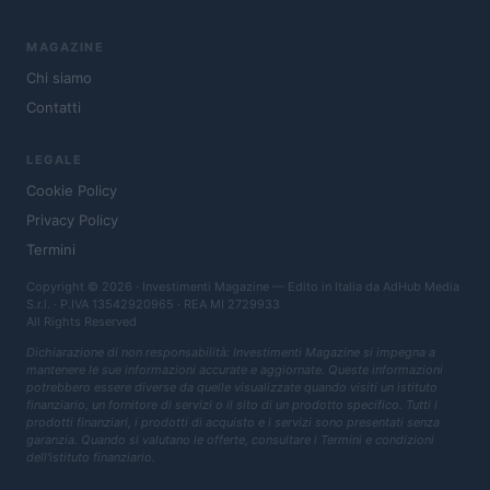
MAGAZINE
Chi siamo
Contatti
LEGALE
Cookie Policy
Privacy Policy
Termini
Copyright © 2026 · Investimenti Magazine — Edito in Italia da
AdHub Media
S.r.l.
· P.IVA 13542920965 · REA MI 2729933
All Rights Reserved
Dichiarazione di non responsabilità: Investimenti Magazine si impegna a
mantenere le sue informazioni accurate e aggiornate. Queste informazioni
potrebbero essere diverse da quelle visualizzate quando visiti un istituto
finanziario, un fornitore di servizi o il sito di un prodotto specifico. Tutti i
prodotti finanziari, i prodotti di acquisto e i servizi sono presentati senza
garanzia. Quando si valutano le offerte, consultare i Termini e condizioni
dell'istituto finanziario.