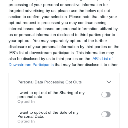
processing of your personal or sensitive information for
targeted advertising by us, please use the below opt-out
section to confirm your selection. Please note that after your
opt-out request is processed you may continue seeing
448 milioni per la transizione digitale ed ecologica delle Pmi
interest-based ads based on personal information utilized by
meridionali
us or personal information disclosed to third parties prior to
Francesca Galli · 9 Ago 2026
your opt-out. You may separately opt-out of the further
disclosure of your personal information by third parties on the
INVESTIMENTI
IAB’s list of downstream participants. This information may
also be disclosed by us to third parties on the
IAB’s List of
Downstream Participants
that may further disclose it to other
third parties.
Please note that this website/app uses one or more Google
Personal Data Processing Opt Outs
services and may gather and store information including but
not limited to your visit or usage behaviour. You may click to
I want to opt-out of the Sharing of my
personal data.
grant or deny consent to Google and its third-party tags to
Opted In
use your data for below specified purposes in below Google
consent section.
I want to opt-out of the Sale of my
Personal Data.
Opted In