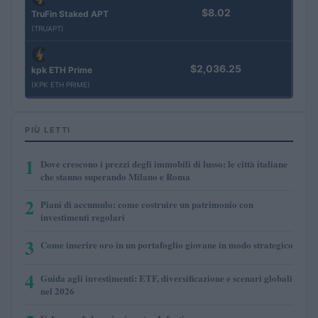
$8.02
TruFin Staked APT
(TRUAPT)
$2,036.25
kpk ETH Prime
(KPK ETH PRIME)
PIÙ LETTI
1
Dove crescono i prezzi degli immobili di lusso: le città italiane
che stanno superando Milano e Roma
2
Piani di accumulo: come costruire un patrimonio con
investimenti regolari
3
Come inserire oro in un portafoglio giovane in modo strategico
4
Guida agli investimenti: ETF, diversificazione e scenari globali
nel 2026