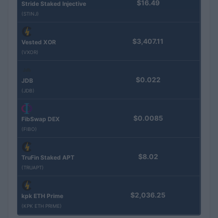
$16.49
Stride Staked Injective
(STINJ)
$3,407.11
Vested XOR
(VXOR)
$0.022
JDB
(JDB)
$0.0085
FibSwap DEX
(FIBO)
$8.02
TruFin Staked APT
(TRUAPT)
$2,036.25
kpk ETH Prime
(KPK ETH PRIME)