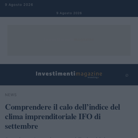
Salta al contenuto
9 Agosto 2026
9 Agosto 2026
⌕
×
⌕
NEWS
Cerca
Comprendere il calo dell’indice del
clima imprenditoriale IFO di
settembre