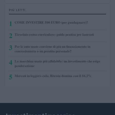
PIÙ LETTI
1
COME INVESTIRE 500 EURO (per guadagnare)?
2
Tirocinio extra-curriculare: guida pratica per laureati
3
Per le auto usate conviene di più un finanziamento in
concessionaria o un prestito personale?
4
La macchina usata più affidabile: un investimento che esige
ponderazione
5
Mercati in leggero calo, Bitcoin domina con il 56,2%