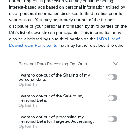
opt-out request is processed you may continue seeing
interest-based ads based on personal information utilized by
Petrolio in calo, Brent a 88.9 USD dopo un ribasso del 8.3%
us or personal information disclosed to third parties prior to
your opt-out. You may separately opt-out of the further
Andrea Innocenti · 7 Ago 2026
disclosure of your personal information by third parties on the
IAB’s list of downstream participants. This information may
NEWS
also be disclosed by us to third parties on the
IAB’s List of
Downstream Participants
that may further disclose it to other
third parties.
Please note that this website/app uses one or more Google
Personal Data Processing Opt Outs
services and may gather and store information including but
not limited to your visit or usage behaviour. You may click to
I want to opt-out of the Sharing of my
personal data.
grant or deny consent to Google and its third-party tags to
Opted In
use your data for below specified purposes in below Google
consent section.
I want to opt-out of the Sale of my
Personal Data.
Opted In
I want to opt-out of processing my
Petrolio in calo: Brent a 88.9 dollari, ribassi diffusi tra le
Personal Data for Targeted Advertising.
materie prime
Opted In
Andrea Innocenti · 6 Ago 2026