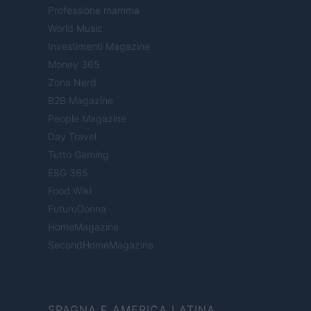
Professione mamma
World Music
Investimenti Magazine
Money 365
Zona Nerd
B2B Magazine
People Magazine
Day Travel
Tutto Gaming
ESG 365
Food Wiki
FuturoDonna
HomeMagazine
SecondHomeMagazine
SPAGNA E AMERICA LATINA