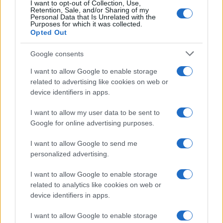
I want to opt-out of Collection, Use,
Retention, Sale, and/or Sharing of my
NEWS
Personal Data that Is Unrelated with the
Purposes for which it was collected.
Opted Out
Google consents
I want to allow Google to enable storage
related to advertising like cookies on web or
device identifiers in apps.
I want to allow my user data to be sent to
Google for online advertising purposes.
I want to allow Google to send me
Petrolio in calo: Brent a 91,82$, ribassi a due cifre per greggio
personalized advertising.
e oro
I want to allow Google to enable storage
Andrea Innocenti · 5 Ago 2026
related to analytics like cookies on web or
device identifiers in apps.
I want to allow Google to enable storage
QUOTAZIONI CRYPTO