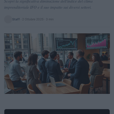
Scopri la significativa diminuzione dell'indice del clima
imprenditoriale IFO e il suo impatto sui diversi settori.
Staff
·
2 Ottobre 2025
· 3 min