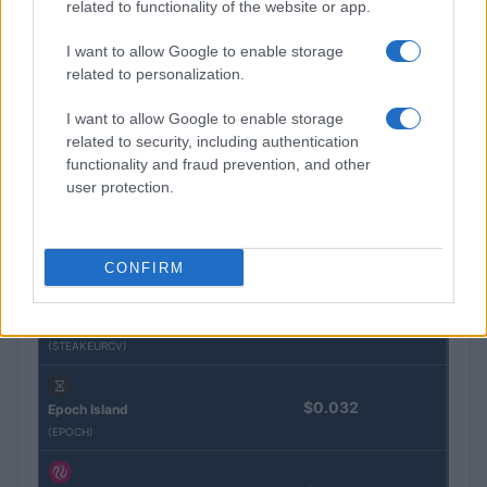
related to functionality of the website or app.
Nome
Prezzo
I want to allow Google to enable storage
related to personalization.
Eureka Bridged PAX
$4,187.30
I want to allow Google to enable storage
Gold (Terra
related to security, including authentication
(PAXG)
functionality and fraud prevention, and other
user protection.
Kinza Babylon Staked
$83,270.00
BTC
(KBTC)
CONFIRM
Steakhouse EURCV
$100,000,000,000,000.00
Morpho Vault
(STEAKEURCV)
$0.032
Epoch Island
(EPOCH)