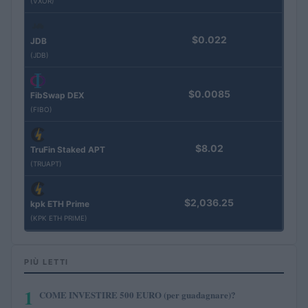
(VXOR)
$0.022
JDB
(JDB)
$0.0085
FibSwap DEX
(FIBO)
$8.02
TruFin Staked APT
(TRUAPT)
$2,036.25
kpk ETH Prime
(KPK ETH PRIME)
PIÙ LETTI
1
COME INVESTIRE 500 EURO (per guadagnare)?