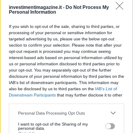
investimentimagazine.it -
Do Not Process My
Continua a leggere
Personal Information
If you wish to opt-out of the sale, sharing to third parties, or
NEWS
processing of your personal or sensitive information for
targeted advertising by us, please use the below opt-out
section to confirm your selection. Please note that after your
opt-out request is processed you may continue seeing
interest-based ads based on personal information utilized by
us or personal information disclosed to third parties prior to
your opt-out. You may separately opt-out of the further
disclosure of your personal information by third parties on the
IAB’s list of downstream participants. This information may
also be disclosed by us to third parties on the
IAB’s List of
Downstream Participants
that may further disclose it to other
third parties.
Petrolio in calo: Brent a 91,82$, ribassi a due cifre per greggio
Please note that this website/app uses one or more Google
Personal Data Processing Opt Outs
e oro
services and may gather and store information including but
Andrea Innocenti · 5 Ago 2026
not limited to your visit or usage behaviour. You may click to
I want to opt-out of the Sharing of my
personal data.
grant or deny consent to Google and its third-party tags to