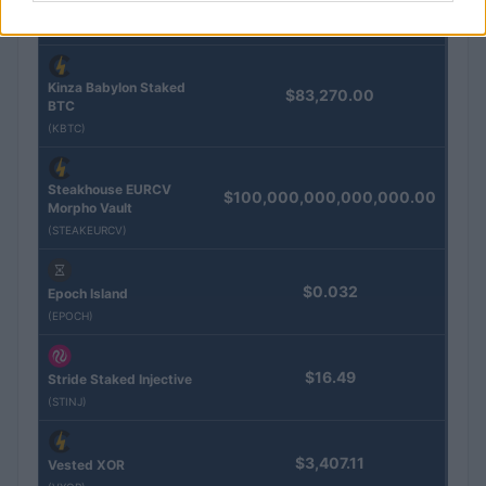
Gold (Terra
(PAXG)
Kinza Babylon Staked
$83,270.00
BTC
(KBTC)
Steakhouse EURCV
$100,000,000,000,000.00
Morpho Vault
(STEAKEURCV)
$0.032
Epoch Island
(EPOCH)
$16.49
Stride Staked Injective
(STINJ)
$3,407.11
Vested XOR