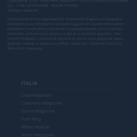
Copyright © 2026 · Investimenti Magazine — Edito in Italia da
AdHub Media
S.r.l.
· P.IVA 13542920965 · REA MI 2729933
All Rights Reserved
Dichiarazione di non responsabilità: Investimenti Magazine si impegna a
mantenere le sue informazioni accurate e aggiornate. Queste informazioni
potrebbero essere diverse da quelle visualizzate quando visiti un istituto
finanziario, un fornitore di servizi o il sito di un prodotto specifico. Tutti i
prodotti finanziari, i prodotti di acquisto e i servizi sono presentati senza
garanzia. Quando si valutano le offerte, consultare i Termini e condizioni
dell'istituto finanziario.
ITALIA
Casa Magazine
Cineverse Magazine
Donne Magazine
Food Blog
Milano Notizie
Motor Magazine