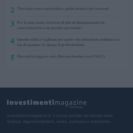
2
Tirocinio extra-curriculare: guida pratica per laureati
3
Per le auto usate conviene di più un finanziamento in
concessionaria o un prestito personale?
4
Quanti soldi ci vogliono per aprire un autosalone multimarca
top di gamma: lo spiega il professionista
5
Mercati in leggero calo, Bitcoin domina con il 56,2%
Investimentimagazine.it, il nuovo portale nel mondo della
finanza. Approfondimenti, news, confronti e statistiche.