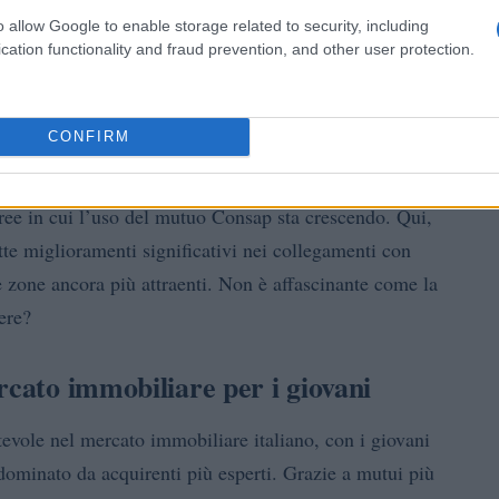
come motore di crescita?
o allow Google to enable storage related to security, including
cation functionality and fraud prevention, and other user protection.
Affori
Baggio
ncentrano su
e
per i prezzi accessibili,
ro vicinanza al Politecnico. A Torino, i quartieri
CONFIRM
ampagna
si distinguono per i loro prezzi competitivi,
on il Politecnico. Infine, a Napoli, i giovani si
aree in cui l’uso del mutuo Consap sta crescendo. Qui,
te miglioramenti significativi nei collegamenti con
 zone ancora più attraenti. Non è affascinante come la
ere?
rcato immobiliare per i giovani
vole nel mercato immobiliare italiano, con i giovani
 dominato da acquirenti più esperti. Grazie a mutui più