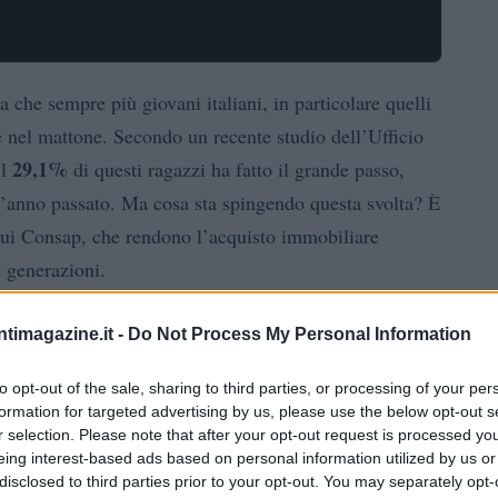
a che sempre più giovani italiani, in particolare quelli
re nel mattone. Secondo un recente studio dell’Ufficio
29,1%
il
di questi ragazzi ha fatto il grande passo,
’anno passato. Ma cosa sta spingendo questa svolta? È
mutui Consap, che rendono l’acquisto immobiliare
 generazioni.
re per i giovani acquirenti
ntimagazine.it -
Do Not Process My Personal Information
acquirenti? Un’analisi condotta nelle dieci principali
to opt-out of the sale, sharing to third parties, or processing of your per
formation for targeted advertising by us, please use the below opt-out s
uartieri con prezzi contenuti. Prendiamo Bari, ad
r selection. Please note that after your opt-out request is processed y
ussa
Palese
Japigia
,
e
stanno attirando l’attenzione di
eing interest-based ads based on personal information utilized by us or
disclosed to third parties prior to your opt-out. You may separately opt-
Brancaccio
Bonagia
e
offrono opportunità per chi