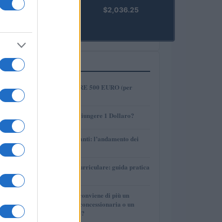
kpk ETH
$2,036.25
Prime
(KPK ETH
PRIME)
PIÙ LETTI
1
COME INVESTIRE 500 EURO (per
guadagnare)?
2
AMP: Potrà Raggiungere 1 Dollaro?
3
Petrolio e carburanti: l’andamento dei
prezzi nel 2026
4
Tirocinio extra-curriculare: guida pratica
per laureati
5
Per le auto usate conviene di più un
finanziamento in concessionaria o un
prestito personale?