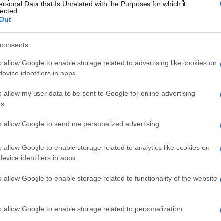
ersonal Data that Is Unrelated with the Purposes for which it
lected.
Out
consents
o allow Google to enable storage related to advertising like cookies on
evice identifiers in apps.
o allow my user data to be sent to Google for online advertising
s.
to allow Google to send me personalized advertising.
se città italiane
o allow Google to enable storage related to analytics like cookies on
evice identifiers in apps.
San Donato – San Donnino
ogna, il quartiere
emerge
o allow Google to enable storage related to functionality of the website
olo per la presenza di facoltà universitarie, ma anche
Borgo Panigale
e previsto per i prossimi anni. Anche
o allow Google to enable storage related to personalization.
e opzioni valide per chi cerca un primo acquisto.