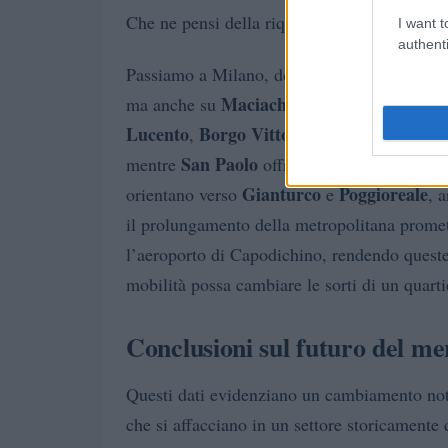
Che ne pensi della riqualificazione urbana 
I want t
authenti
Passiamo a Milano, dove gli under 36 si co
Maciachini
Bicocca
ma anche su
e
per la lo
Lucento
Borgo Vittoria
Madonna di C
,
e
San Paolo
mentre
offre buoni collegamenti c
Gianturco
Poggioreale
orientano verso
e
, 
il prolungamento della metropolitana promet
l’aeroporto di Capodichino, rendendo queste
mobilità possa cambiare le sorti di un quarti
Conclusioni sul futuro del me
Questi dati evidenziano un cambiamento note
che si affacciano in un settore storicamente