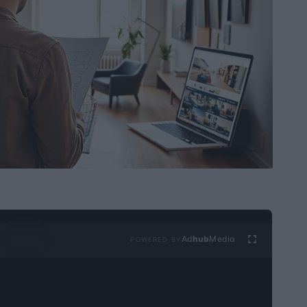
Ad
hub
Media
POWERED BY