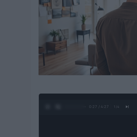
0:28 / 4:27
1
/
4