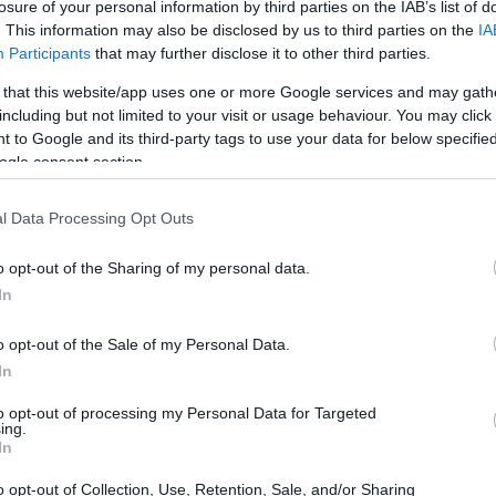
losure of your personal information by third parties on the IAB’s list of
Cornigliano
me Genova e Verona, i giovani puntano su
,
. This information may also be disclosed by us to third parties on the
IA
Participants
that may further disclose it to other third parties.
nvenienza si unisce a buoni collegamenti ai trasporti
ca giochi un ruolo fondamentale nella scelta di un
 that this website/app uses one or more Google services and may gath
including but not limited to your visit or usage behaviour. You may click 
 to Google and its third-party tags to use your data for below specifi
ogle consent section.
me i veri punti caldi del mercato. A Roma, il quartiere
era e propria rinascita, grazie alla vicinanza con le
l Data Processing Opt Outs
Villaggio Prenestino
Dragona
le periferie come
e
o opt-out of the Sharing of my personal data.
i costi più bassi e dalle buone infrastrutture. E a
In
 diverse facoltà universitarie, sta diventando una meta
o opt-out of the Sale of my Personal Data.
ma, i giovani sanno dove cercare!
In
to opt-out of processing my Personal Data for Targeted
ing.
In
o opt-out of Collection, Use, Retention, Sale, and/or Sharing