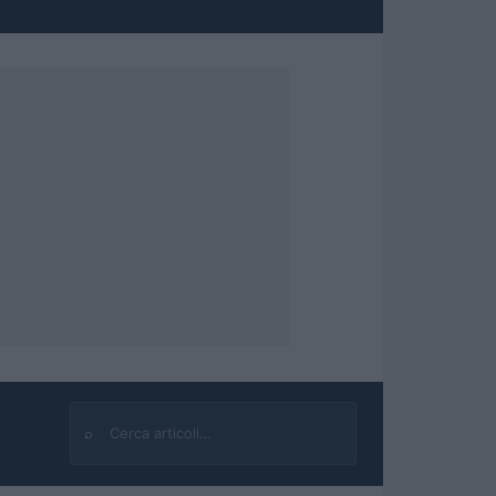
⌕
Cerca