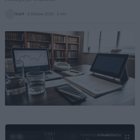
Staff
·
4 Ottobre 2025
· 3 min
0:28 /
Ad
hub
Media
POWERED
1
/
4
4:27
BY