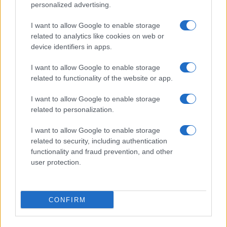
personalized advertising.
I want to allow Google to enable storage
related to analytics like cookies on web or
device identifiers in apps.
I want to allow Google to enable storage
La macchina usata più affidabile: un investimento che esige
related to functionality of the website or app.
ponderazione
Redazione · 5 Ago 2026
I want to allow Google to enable storage
related to personalization.
I want to allow Google to enable storage
QUOTAZIONI CRYPTO
related to security, including authentication
functionality and fraud prevention, and other
Nome
Prezzo
user protection.
Eureka Bridged PAX
$4,187.30
CONFIRM
Gold (Terra
(PAXG)