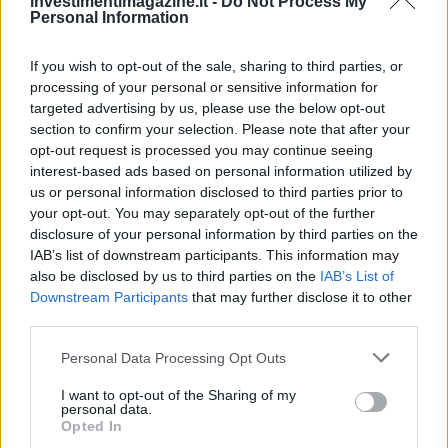
investimentimagazine.it -
Do Not Process My
Personal Information
NEWS
If you wish to opt-out of the sale, sharing to third parties, or
processing of your personal or sensitive information for
targeted advertising by us, please use the below opt-out
section to confirm your selection. Please note that after your
opt-out request is processed you may continue seeing
interest-based ads based on personal information utilized by
us or personal information disclosed to third parties prior to
your opt-out. You may separately opt-out of the further
disclosure of your personal information by third parties on the
IAB’s list of downstream participants. This information may
also be disclosed by us to third parties on the
IAB’s List of
Downstream Participants
that may further disclose it to other
Petrolio in calo: Brent a 88.9 dollari, ribassi diffusi tra le
third parties.
materie prime
Please note that this website/app uses one or more Google
Andrea Innocenti · 6 Ago 2026
Personal Data Processing Opt Outs
services and may gather and store information including but
not limited to your visit or usage behaviour. You may click to
I want to opt-out of the Sharing of my
NEWS
personal data.
grant or deny consent to Google and its third-party tags to
Opted In
use your data for below specified purposes in below Google