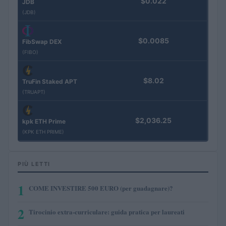
$0.022
JDB
(JDB)
$0.0085
FibSwap DEX
(FIBO)
$8.02
TruFin Staked APT
(TRUAPT)
$2,036.25
kpk ETH Prime
(KPK ETH PRIME)
PIÙ LETTI
1
COME INVESTIRE 500 EURO (per guadagnare)?
2
Tirocinio extra-curriculare: guida pratica per laureati