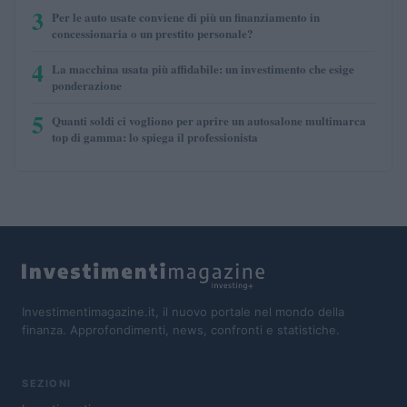
3
Per le auto usate conviene di più un finanziamento in
concessionaria o un prestito personale?
4
La macchina usata più affidabile: un investimento che esige
ponderazione
5
Quanti soldi ci vogliono per aprire un autosalone multimarca
top di gamma: lo spiega il professionista
Investimentimagazine.it, il nuovo portale nel mondo della
finanza. Approfondimenti, news, confronti e statistiche.
SEZIONI