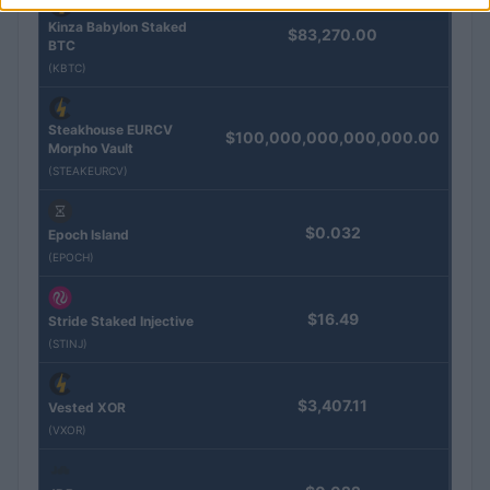
Kinza Babylon Staked
$83,270.00
BTC
(KBTC)
Steakhouse EURCV
$100,000,000,000,000.00
Morpho Vault
(STEAKEURCV)
$0.032
Epoch Island
(EPOCH)
$16.49
Stride Staked Injective
(STINJ)
$3,407.11
Vested XOR
(VXOR)