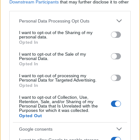
Downstream Participants
that may further disclose it to other
third parties.
Please note that this website/app uses one or more Google
Personal Data Processing Opt Outs
services and may gather and store information including but
not limited to your visit or usage behaviour. You may click to
I want to opt-out of the Sharing of my
personal data.
grant or deny consent to Google and its third-party tags to
Opted In
use your data for below specified purposes in below Google
consent section.
I want to opt-out of the Sale of my
Personal Data.
Opted In
I want to opt-out of processing my
Personal Data for Targeted Advertising.
Opted In
I want to opt-out of Collection, Use,
Retention, Sale, and/or Sharing of my
Continua a leggere
Personal Data that Is Unrelated with the
Purposes for which it was collected.
Opted Out
FISCO
Google consents