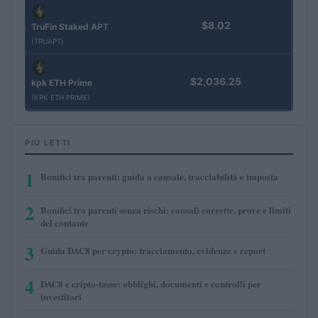
$8.02
TruFin Staked APT
(TRUAPT)
$2,036.25
kpk ETH Prime
(KPK ETH PRIME)
PIÙ LETTI
1
Bonifici tra parenti: guida a causale, tracciabilità e imposta
2
Bonifici tra parenti senza rischi: causali corrette, prove e limiti
del contante
3
Guida DAC8 per crypto: tracciamento, evidenze e report
4
DAC8 e cripto-tasse: obblighi, documenti e controlli per
investitori