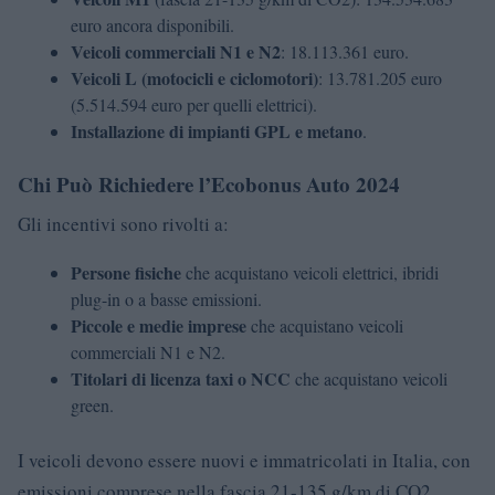
euro ancora disponibili.
Veicoli commerciali N1 e N2
: 18.113.361 euro.
Veicoli L (motocicli e ciclomotori)
: 13.781.205 euro
(5.514.594 euro per quelli elettrici).
Installazione di impianti GPL e metano
.
Chi Può Richiedere l’Ecobonus Auto 2024
Gli incentivi sono rivolti a:
Persone fisiche
che acquistano veicoli elettrici, ibridi
plug-in o a basse emissioni.
Piccole e medie imprese
che acquistano veicoli
commerciali N1 e N2.
Titolari di licenza taxi o NCC
che acquistano veicoli
green.
I veicoli devono essere nuovi e immatricolati in Italia, con
emissioni comprese nella fascia 21-135 g/km di CO2.