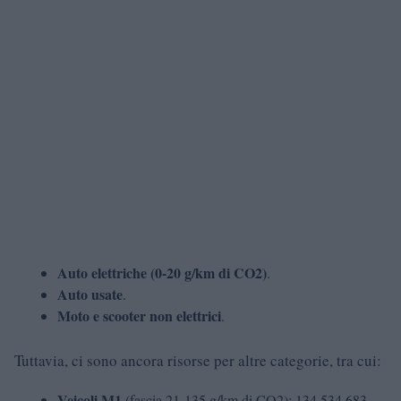
Auto elettriche (0-20 g/km di CO2)
.
Auto usate
.
Moto e scooter non elettrici
.
Tuttavia, ci sono ancora risorse per altre categorie, tra cui:
Veicoli M1
(fascia 21-135 g/km di CO2): 134.534.683