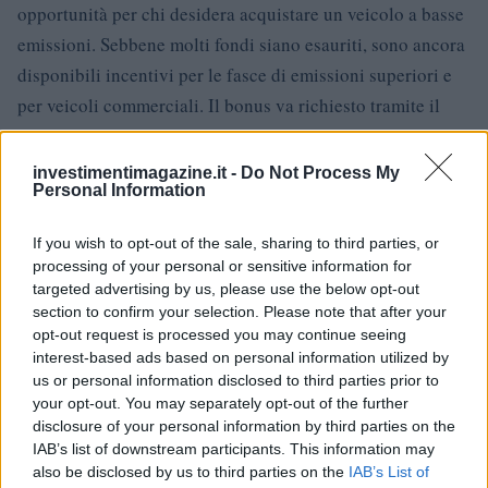
opportunità per chi desidera acquistare un veicolo a basse
emissioni. Sebbene molti fondi siano esauriti, sono ancora
disponibili incentivi per le fasce di emissioni superiori e
per veicoli commerciali. Il bonus va richiesto tramite il
concessionario e l’acquisto deve essere effettuato entro il
31 dicembre 2024.
investimentimagazine.it -
Do Not Process My
Personal Information
If you wish to opt-out of the sale, sharing to third parties, or
processing of your personal or sensitive information for
AUTORE
targeted advertising by us, please use the below opt-out
Giorgia Stromeo
section to confirm your selection. Please note that after your
opt-out request is processed you may continue seeing
interest-based ads based on personal information utilized by
us or personal information disclosed to third parties prior to
your opt-out. You may separately opt-out of the further
disclosure of your personal information by third parties on the
IAB’s list of downstream participants. This information may
also be disclosed by us to third parties on the
IAB’s List of