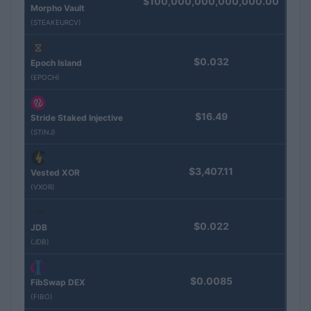
$100,000,000,000,000.00
Morpho Vault
(STEAKEURCV)
$0.032
Epoch Island
(EPOCH)
$16.49
Stride Staked Injective
(STINJ)
$3,407.11
Vested XOR
(VXOR)
$0.022
JDB
(JDB)
$0.0085
FibSwap DEX
(FIBO)