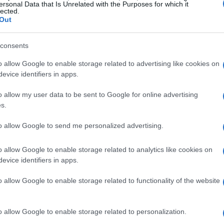
ersonal Data that Is Unrelated with the Purposes for which it
 di influenzare le politiche e le pratiche economiche in
lected.
Out
consents
o allow Google to enable storage related to advertising like cookies on
evice identifiers in apps.
osto da esperti di diverse università e istituzioni. Tra
importanti enti come l’Università di Maryland,
o allow my user data to be sent to Google for online advertising
s.
erican Development Bank. Questa varietà di esperienze
 rivista rimanga all’avanguardia nella ricerca
to allow Google to send me personalized advertising.
o allow Google to enable storage related to analytics like cookies on
evice identifiers in apps.
o allow Google to enable storage related to functionality of the website
importante risorsa per chiunque sia interessato
 non solo pubblica ricerche di alta qualità, ma
o allow Google to enable storage related to personalization.