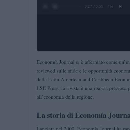
0:28 / 3:55
1
/
4
Economía Journal si è affermato come un’imp
reviewed sulle sfide e le opportunità econom
dalla Latin American and Caribbean Econom
LSE Press, la rivista è una risorsa preziosa p
all’economia della regione.
La storia di Economía Journa
Lanciata nel 2000, Economía Journal ha ra