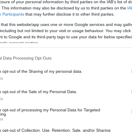
losure of your personal information by third parties on the IAB’s list of
. This information may also be disclosed by us to third parties on the
IA
Participants
that may further disclose it to other third parties.
 that this website/app uses one or more Google services and may gath
including but not limited to your visit or usage behaviour. You may click 
 to Google and its third-party tags to use your data for below specifi
ogle consent section.
l Data Processing Opt Outs
o opt-out of the Sharing of my personal data.
In
o opt-out of the Sale of my Personal Data.
In
viare i propri lavori. La rivista accetta sottomissioni
to opt-out of processing my Personal Data for Targeted
in un formato open access che favorisce la condivisione
ing.
In
icazione significa unirsi a una comunità di studiosi
he economiche della regione. Gli autori hanno
o opt-out of Collection, Use, Retention, Sale, and/or Sharing