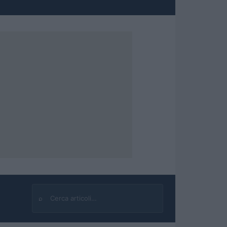
⌕
Cerca