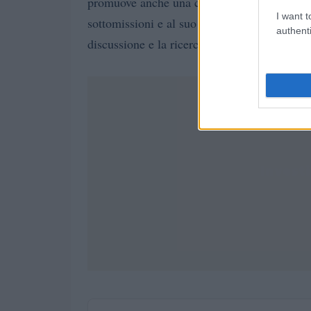
promuove anche una comunità accademica att
I want t
sottomissioni e al suo formato open access, 
authenti
discussione e la ricerca economica nella reg