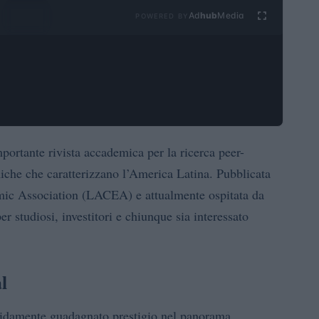
Ad
hub
Media
POWERED BY
ortante rivista accademica per la ricerca peer-
iche che caratterizzano l’America Latina. Pubblicata
ic Association (LACEA) e attualmente ospitata da
er studiosi, investitori e chiunque sia interessato
l
pidamente guadagnato prestigio nel panorama