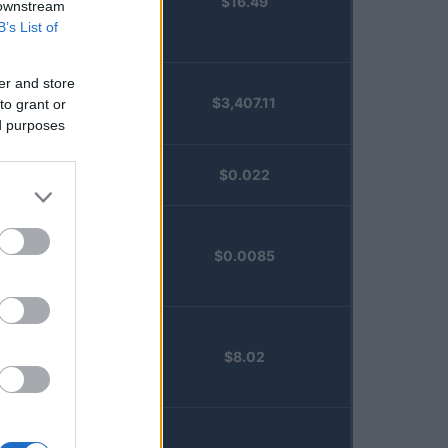
$16.49
Staked
 downstream
Injective
B’s List of
(STINJ)
er and store
$3,407.11
to grant or
Vested XOR
ed purposes
(VXOR)
JDB
$0.022
(JDB)
FibSwap
$0.0085
DEX
(FIBO)
TruFin
$8.02
Staked APT
(TRUAPT)