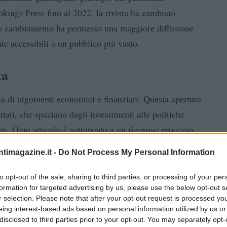
kings Press fino al 2022, la rivista ha cambiato
to cambiamento ha permesso una maggiore diffusione
te accessibili a un pubblico più vasto.
ta
ma di argomenti economici e finanziari. Questa apertura
ttati, che spaziano dagli investimenti alle politiche
enti. Ogni articolo è sottoposto a un rigoroso processo
alità e rilevanza. I lettori possono trovare ricerche che
ntimagazine.it -
Do Not Process My Personal Information
pongono anche soluzioni innovative per il futuro.
to opt-out of the sale, sharing to third parties, or processing of your per
formation for targeted advertising by us, please use the below opt-out s
r selection. Please note that after your opt-out request is processed y
eing interest-based ads based on personal information utilized by us or
disclosed to third parties prior to your opt-out. You may separately opt-