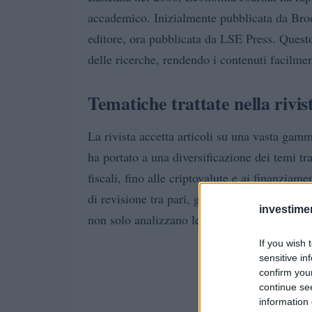
accademico. Inizialmente pubblicata da Broo
editore, ora pubblicata da LSE Press. Ques
delle ricerche, rendendo i contenuti facilmen
Tematiche trattate nella rivis
La rivista accetta articoli su una vasta gam
ha portato a una diversificazione dei temi tra
fiscali, fino alle criptovalute e ai finanziam
di revisione tra pari, garantendo così alta qu
investime
non solo analizzano le sfide attuali, ma pro
If you wish 
sensitive in
confirm you
continue se
information 