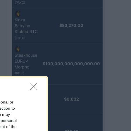
(PAXG)
Kinza
$83,270.00
Babylon
Staked BTC
(KBTC)
Steakhouse
EURCV
$100,000,000,000,000.00
Morpho
Vault
(STEAKEURCV)
Epoch
$0.032
sonal or
Island
ection to
(EPOCH)
ou may
 personal
Stride
out of the