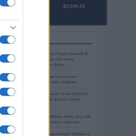
kpk ETH
$2,036.25
Prime
(KPK ETH
PRIME)
PIÙ LETTI
1
Dove crescono i prezzi degli immobili di
lusso: le città italiane che stanno
superando Milano e Roma
2
Dove conviene comprare casa per
affittarla nel 2026: dati e tendenze
3
Come investire in modo sicuro nel 2026:
conti deposito, titoli di Stato e buoni
fruttiferi postali
4
Investimenti immobiliari: fondi, Siiq, club
deal e proprietà diretta a confronto
5
Come costruire un portafoglio difensivo e