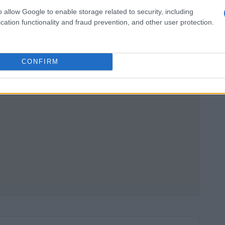
iva e impegnata. Grazie alla sua apertura alle
o allow Google to enable storage related to security, including
Economía Journal continua a essere un pilastro per la
cation functionality and fraud prevention, and other user protection.
ione.
CONFIRM