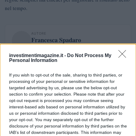
nel tempo.
AUTORE
Francesca Spadaro
Francesca Spadaro ha ricostruito una catena
di investimenti veronese partendo dai bilanci
investimentimagazine.it -
Do Not Process My
Personal Information
depositati alla Camera di Commercio; è
analista finanziaria che coordina dossier su
PMI e mercati. Laureata in economia, collabora
If you wish to opt-out of the sale, sharing to third parties, or
con camerali locali e cura newsletter
processing of your personal or sensitive information for
economiche territoriali.
targeted advertising by us, please use the below opt-out
section to confirm your selection. Please note that after your
opt-out request is processed you may continue seeing
interest-based ads based on personal information utilized by
us or personal information disclosed to third parties prior to
your opt-out. You may separately opt-out of the further
disclosure of your personal information by third parties on the
IAB’s list of downstream participants. This information may