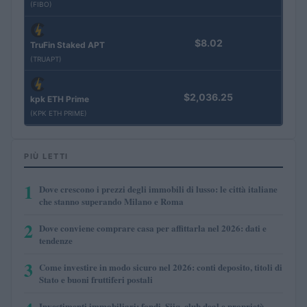
(FIBO)
$8.02
TruFin Staked APT
(TRUAPT)
$2,036.25
kpk ETH Prime
(KPK ETH PRIME)
PIÙ LETTI
1
Dove crescono i prezzi degli immobili di lusso: le città italiane
che stanno superando Milano e Roma
2
Dove conviene comprare casa per affittarla nel 2026: dati e
tendenze
3
Come investire in modo sicuro nel 2026: conti deposito, titoli di
Stato e buoni fruttiferi postali
Investimenti immobiliari: fondi, Siiq, club deal e proprietà