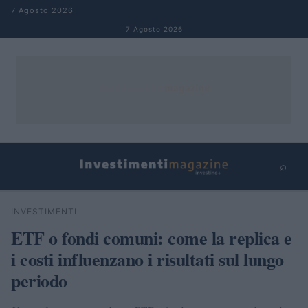
Salta al contenuto
7 Agosto 2026
7 Agosto 2026
⌕
×
⌕
INVESTIMENTI
Cerca
ETF o fondi comuni: come la replica e
i costi influenzano i risultati sul lungo
periodo