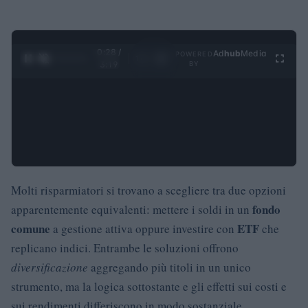
0:29 /
Ad
hub
Media
POWERED
1
/
4
3:19
BY
Molti risparmiatori si trovano a scegliere tra due opzioni
fondo
apparentemente equivalenti: mettere i soldi in un
comune
ETF
a gestione attiva oppure investire con
che
replicano indici. Entrambe le soluzioni offrono
diversificazione
aggregando più titoli in un unico
strumento, ma la logica sottostante e gli effetti sui costi e
sui rendimenti differiscono in modo sostanziale.