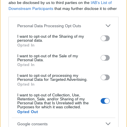
also be disclosed by us to third parties on the
IAB’s List of
Downstream Participants
that may further disclose it to other
third parties.
Please note that this website/app uses one or more Google
Personal Data Processing Opt Outs
services and may gather and store information including but
not limited to your visit or usage behaviour. You may click to
I want to opt-out of the Sharing of my
personal data.
grant or deny consent to Google and its third-party tags to
Opted In
use your data for below specified purposes in below Google
consent section.
I want to opt-out of the Sale of my
Personal Data.
Opted In
I want to opt-out of processing my
Personal Data for Targeted Advertising.
Opted In
I want to opt-out of Collection, Use,
Continua a leggere
Retention, Sale, and/or Sharing of my
Personal Data that Is Unrelated with the
Purposes for which it was collected.
Opted Out
INVESTIMENTI
Google consents