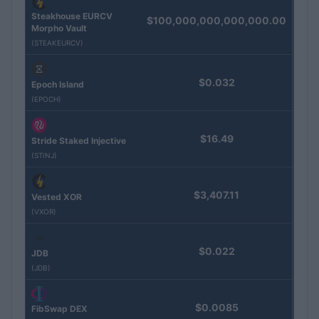
Steakhouse EURCV
$100,000,000,000,000.00
Morpho Vault
(STEAKEURCV)
$0.032
Epoch Island
(EPOCH)
$16.49
Stride Staked Injective
(STINJ)
$3,407.11
Vested XOR
(VXOR)
$0.022
JDB
(JDB)
$0.0085
FibSwap DEX