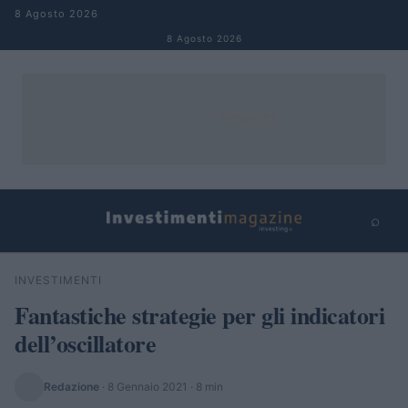
Salta al contenuto
8 Agosto 2026
8 Agosto 2026
⌕
×
⌕
INVESTIMENTI
Cerca
Fantastiche strategie per gli indicatori
dell’oscillatore
Redazione
·
8 Gennaio 2021
· 8 min