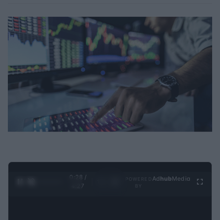
0:29 /
Ad
hub
Media
POWERED
1
/
4
4:27
BY