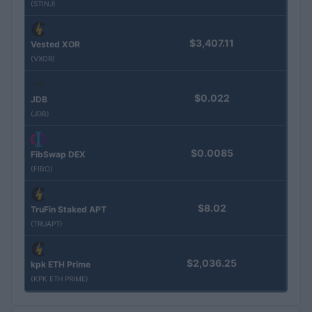
(STINJ)
$3,407.11
Vested XOR
(VXOR)
$0.022
JDB
(JDB)
$0.0085
FibSwap DEX
(FIBO)
$8.02
TruFin Staked APT
(TRUAPT)
$2,036.25
kpk ETH Prime
(KPK ETH PRIME)