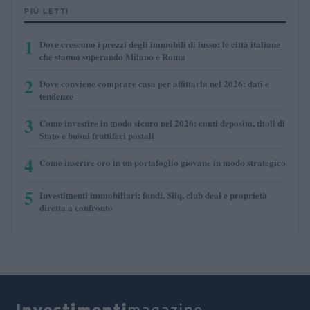
PIÙ LETTI
1
Dove crescono i prezzi degli immobili di lusso: le città italiane
che stanno superando Milano e Roma
2
Dove conviene comprare casa per affittarla nel 2026: dati e
tendenze
3
Come investire in modo sicuro nel 2026: conti deposito, titoli di
Stato e buoni fruttiferi postali
4
Come inserire oro in un portafoglio giovane in modo strategico
5
Investimenti immobiliari: fondi, Siiq, club deal e proprietà
diretta a confronto