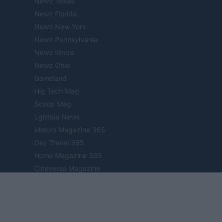
Newz Texas
Newz Florida
Newz New York
Newz Pennsylvania
Newz Illinois
Newz Ohio
Gameland
Hig Tech Mag
Scoop Mag
Lgbtqia News
Motors Magazine 365
Day Travel 365
Home Magazine 365
Cineverse Magazine
SecondHomeMagazine