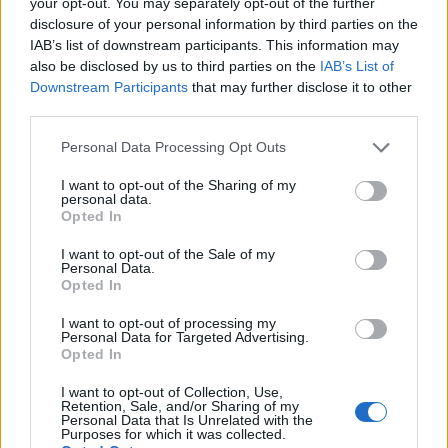
your opt-out. You may separately opt-out of the further
nell’UE, Australia, Giappone, Isole britanniche e Sud
disclosure of your personal information by third parties on the
Africa.
IAB’s list of downstream participants. This information may
Piattaforme robuste
. Usa Awesome Oscillator su
also be disclosed by us to third parties on the
IAB’s List of
piattaforme di trading avanzate che hanno integrato il
Downstream Participants
that may further disclose it to other
third parties.
trading automatico.
Asset multipli
. Applica Awesome Oscillator su oltre
Please note that this website/app uses one or more Google
Personal Data Processing Opt Outs
1.000 asset finanziari che includono Forex, Azioni,
services and may gather and store information including but
Materie Prime, Indici e Criptovalute.
not limited to your visit or usage behaviour. You may click to
I want to opt-out of the Sharing of my
personal data.
Istruzione
grant or deny consent to Google and its third-party tags to
. Ottieni una formazione completa e pertinente
Opted In
use your data for below specified purposes in below Google
e risorse di trading su come applicare Awesome Oscillator
consent section.
I want to opt-out of the Sale of my
e molte altre strategie tecniche di trading quando fai
Personal Data.
trading con i tuoi asset preferiti.
Opted In
Conto demo
. Prova le strategie di Awesome Oscillator in
I want to opt-out of processing my
un mercato simulato dal vivo utilizzando fondi virtuali
Personal Data for Targeted Advertising.
senza rischi.
Opted In
I want to opt-out of Collection, Use,
FAQ principali sull’indicatore Awesome Oscillator
Retention, Sale, and/or Sharing of my
Personal Data that Is Unrelated with the
Cos’è l’indicatore Awesome Oscillator?
Purposes for which it was collected.