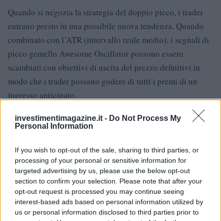
Quando si negozia la strategia del doppio picco, i trader
entrano presto in una possibile nuova tendenza. Quando
combinato con l’ATR (intervallo reale medio), i segnali di
picco gemello Awesome Oscillator possono essere
scambiati con obiettivi di uscita del prezzo definitivi in ​​
modo che i trader possano godere di tutti i premi di un
ingresso anticipato.
Trading con Awesome Oscillator su
investimentimagazine.it -
Do Not Process My
Personal Information
AvaTrade
If you wish to opt-out of the sale, sharing to third parties, or
The Awesome Oscillator è disponibile sulle piattaforme
processing of your personal or sensitive information for
AvaTrade insieme ad altri famosi indicatori di Bill
targeted advertising by us, please use the below opt-out
Williams. Ecco perché dovresti fare trading con questo
section to confirm your selection. Please note that after your
opt-out request is processed you may continue seeing
“fantastico indicatore” su AvaTrade:
interest-based ads based on personal information utilized by
us or personal information disclosed to third parties prior to
Un broker regolamentato a livello globale
. Licenza