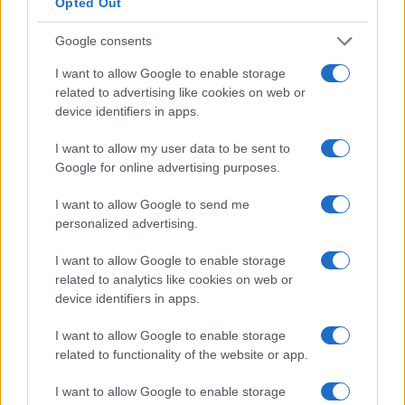
Opted Out
L’Awesome Oscillator viene utilizzato per misurare lo
slancio del mercato. Viene calcolato utilizzando la
Google consents
differenza tra la media mobile semplice di 34 e 5 periodi.
A differenza della maggior parte degli indicatori, le medie
I want to allow Google to enable storage
related to advertising like cookies on web or
mobili semplici utilizzate non vengono calcolate dai prezzi
device identifiers in apps.
di chiusura o di apertura, ma piuttosto dal punto medio
della barra. L’Awesome Oscillator viene spesso utilizzato
I want to allow my user data to be sent to
come indicatore di conferma o per anticipare potenziali
Google for online advertising purposes.
inversioni.
I want to allow Google to send me
personalized advertising.
I want to allow Google to enable storage
related to analytics like cookies on web or
device identifiers in apps.
Awesome Oscillator è il miglior indicatore
dell’oscillatore?
I want to allow Google to enable storage
Di per sé, l’Awesome Oscillator non fornisce ai trader
related to functionality of the website or app.
informazioni sufficienti per essere completamente
affidabili. Invece dovrebbe essere accoppiato con altri
I want to allow Google to enable storage