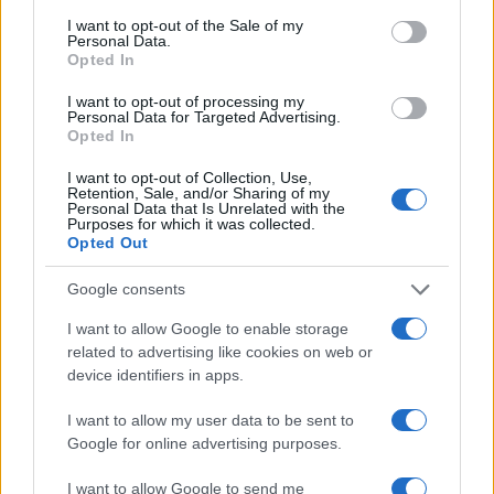
consent section.
I want to opt-out of the Sale of my
Personal Data.
Opted In
I want to opt-out of processing my
Personal Data for Targeted Advertising.
Opted In
I want to opt-out of Collection, Use,
Retention, Sale, and/or Sharing of my
Personal Data that Is Unrelated with the
Purposes for which it was collected.
Opted Out
Petrolio in calo: Brent a 88.9 dollari, ribassi diffusi tra le
Google consents
materie prime
I want to allow Google to enable storage
Andrea Innocenti · 6 Ago 2026
related to advertising like cookies on web or
device identifiers in apps.
NEWS
I want to allow my user data to be sent to
Google for online advertising purposes.
I want to allow Google to send me