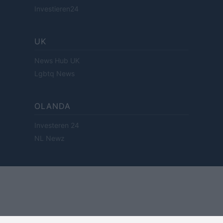
Investieren24
UK
News Hub UK
Lgbtq News
OLANDA
Investeren 24
NL Newz