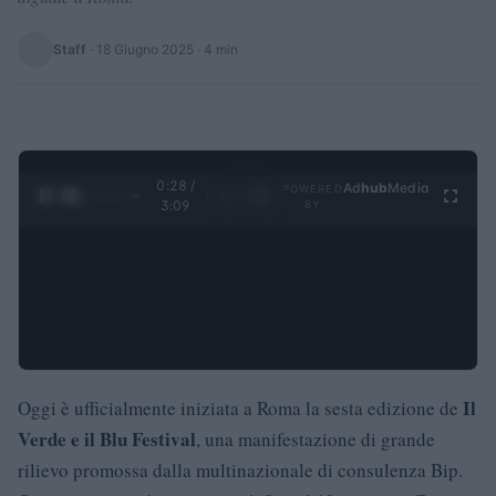
Staff
·
18 Giugno 2025
· 4 min
0:29 /
Ad
hub
Media
POWERED
1
/
4
3:09
BY
Il
Oggi è ufficialmente iniziata a Roma la sesta edizione de
Verde e il Blu Festival
, una manifestazione di grande
rilievo promossa dalla multinazionale di consulenza Bip.