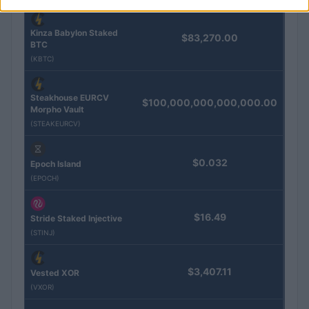
Kinza Babylon Staked
$83,270.00
BTC
(KBTC)
Steakhouse EURCV
$100,000,000,000,000.00
Morpho Vault
(STEAKEURCV)
$0.032
Epoch Island
(EPOCH)
$16.49
Stride Staked Injective
(STINJ)
$3,407.11
Vested XOR
(VXOR)