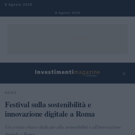
Salta al contenuto
8 Agosto 2026
8 Agosto 2026
⌕
×
⌕
NEWS
Cerca
Festival sulla sostenibilità e
innovazione digitale a Roma
Un evento chiave dedicato alla sostenibilità e all'innovazione
digitale a Roma.