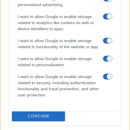
personalized advertising.
I want to allow Google to enable storage
related to analytics like cookies on web or
device identifiers in apps.
I want to allow Google to enable storage
related to functionality of the website or app.
Petrolio in calo: Brent a 91,82$, ribassi a due cifre per greggio
e oro
I want to allow Google to enable storage
Andrea Innocenti · 5 Ago 2026
related to personalization.
I want to allow Google to enable storage
related to security, including authentication
QUOTAZIONI CRYPTO
functionality and fraud prevention, and other
user protection.
Nome
Prezzo
CONFIRM
Eureka Bridged PAX
$4,187.30
Gold (Terra
(PAXG)