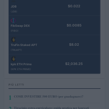
$0.022
JDB
(JDB)
$0.0085
FibSwap DEX
(FIBO)
$8.02
TruFin Staked APT
(TRUAPT)
$2,036.25
kpk ETH Prime
(KPK ETH PRIME)
PIÙ LETTI
1
COME INVESTIRE 500 EURO (per guadagnare)?
2
Tirocinio extra-curriculare: guida pratica per laureati