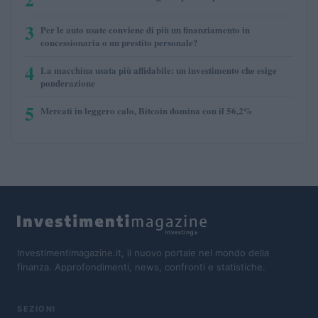
3
Per le auto usate conviene di più un finanziamento in
concessionaria o un prestito personale?
4
La macchina usata più affidabile: un investimento che esige
ponderazione
5
Mercati in leggero calo, Bitcoin domina con il 56,2%
Investimentimagazine.it, il nuovo portale nel mondo della
finanza. Approfondimenti, news, confronti e statistiche.
SEZIONI