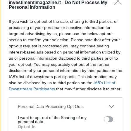
investimentimagazine.it -
Do Not Process My
Continua a leggere
Personal Information
If you wish to opt-out of the sale, sharing to third parties, or
NEWS
processing of your personal or sensitive information for
targeted advertising by us, please use the below opt-out
section to confirm your selection. Please note that after your
opt-out request is processed you may continue seeing
interest-based ads based on personal information utilized by
us or personal information disclosed to third parties prior to
your opt-out. You may separately opt-out of the further
disclosure of your personal information by third parties on the
IAB’s list of downstream participants. This information may
also be disclosed by us to third parties on the
IAB’s List of
Downstream Participants
that may further disclose it to other
third parties.
Petrolio in calo, Brent a 88.9 USD dopo un ribasso del 8.3%
Please note that this website/app uses one or more Google
Personal Data Processing Opt Outs
Andrea Innocenti · 7 Ago 2026
services and may gather and store information including but
not limited to your visit or usage behaviour. You may click to
I want to opt-out of the Sharing of my
personal data.
grant or deny consent to Google and its third-party tags to
NEWS
Opted In
use your data for below specified purposes in below Google