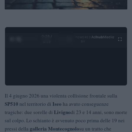
0:29 /
Ad
hub
Media
POWERED
1
/
4
3:19
BY
Il 4 giugno 2026 una violenta collisione frontale sulla
SP510
Iseo
nel territorio di
ha avuto conseguenze
Livigno
tragiche: due sorelle di
di 23 e 14 anni, sono morte
sul colpo. Lo schianto è avvenuto poco prima delle 19 nei
galleria Montecognolo
pressi della
su un tratto che