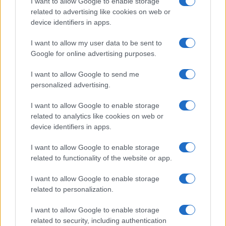
I want to allow Google to enable storage
related to advertising like cookies on web or
device identifiers in apps.
I want to allow my user data to be sent to
Petrolio in calo: Brent a 91,82$, ribassi a due cifre per greggio
Google for online advertising purposes.
e oro
Andrea Innocenti · 5 Ago 2026
I want to allow Google to send me
personalized advertising.
NEWS
I want to allow Google to enable storage
related to analytics like cookies on web or
device identifiers in apps.
I want to allow Google to enable storage
related to functionality of the website or app.
I want to allow Google to enable storage
related to personalization.
I want to allow Google to enable storage
related to security, including authentication