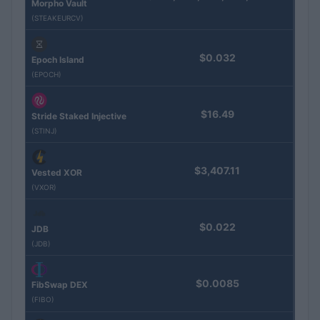
Morpho Vault
(STEAKEURCV)
$0.032
Epoch Island
(EPOCH)
$16.49
Stride Staked Injective
(STINJ)
$3,407.11
Vested XOR
(VXOR)
$0.022
JDB
(JDB)
$0.0085
FibSwap DEX
(FIBO)