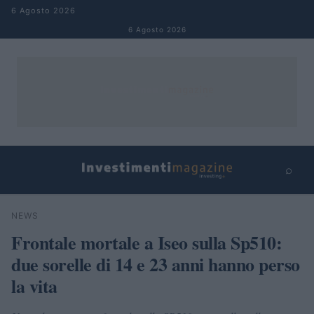
Salta al contenuto
6 Agosto 2026
6 Agosto 2026
⌕
×
⌕
NEWS
Cerca
Frontale mortale a Iseo sulla Sp510:
due sorelle di 14 e 23 anni hanno perso
la vita