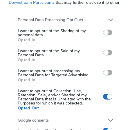
Downstream Participants
that may further disclose it to other
third parties.
Please note that this website/app uses one or more Google
Personal Data Processing Opt Outs
services and may gather and store information including but
not limited to your visit or usage behaviour. You may click to
I want to opt-out of the Sharing of my
personal data.
grant or deny consent to Google and its third-party tags to
Opted In
use your data for below specified purposes in below Google
consent section.
I want to opt-out of the Sale of my
Petrolio in calo: Brent a 88.9 dollari, ribassi diffusi tra le
Personal Data.
materie prime
Opted In
Andrea Innocenti · 6 Ago 2026
I want to opt-out of processing my
Personal Data for Targeted Advertising.
NEWS
Opted In
I want to opt-out of Collection, Use,
Retention, Sale, and/or Sharing of my
Personal Data that Is Unrelated with the
Purposes for which it was collected.
Opted Out
Google consents