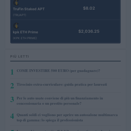
$8.02
TruFin Staked APT
(TRUAPT)
$2,036.25
kpk ETH Prime
(KPK ETH PRIME)
PIÙ LETTI
1
COME INVESTIRE 500 EURO (per guadagnare)?
2
Tirocinio extra-curriculare: guida pratica per laureati
3
Per le auto usate conviene di più un finanziamento in
concessionaria o un prestito personale?
4
Quanti soldi ci vogliono per aprire un autosalone multimarca
top di gamma: lo spiega il professionista