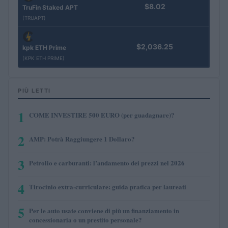
$8.02
TruFin Staked APT
(TRUAPT)
$2,036.25
kpk ETH Prime
(KPK ETH PRIME)
PIÙ LETTI
1
COME INVESTIRE 500 EURO (per guadagnare)?
2
AMP: Potrà Raggiungere 1 Dollaro?
3
Petrolio e carburanti: l’andamento dei prezzi nel 2026
4
Tirocinio extra-curriculare: guida pratica per laureati
5
Per le auto usate conviene di più un finanziamento in
concessionaria o un prestito personale?