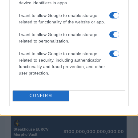
Investimenti immobiliari a Valencia: opportunità e vantaggi
device identifiers in apps.
con Globexs Group
Niccolò Conforti · 6 Ago 2026
I want to allow Google to enable storage
related to functionality of the website or app.
I want to allow Google to enable storage
QUOTAZIONI CRYPTO
related to personalization.
Nome
Prezzo
I want to allow Google to enable storage
related to security, including authentication
functionality and fraud prevention, and other
Eureka Bridged PAX
user protection.
$4,187.30
Gold (Terra
(PAXG)
CONFIRM
Kinza Babylon Staked
$83,270.00
BTC
(KBTC)
Steakhouse EURCV
$100,000,000,000,000.00
Morpho Vault