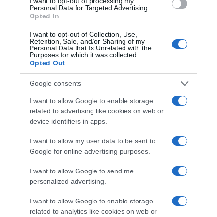
I want to opt-out of processing my
Personal Data for Targeted Advertising.
Opted In
I want to opt-out of Collection, Use,
Assegnati 98 milioni per la progettazione di opere pubbliche nel
Retention, Sale, and/or Sharing of my
Personal Data that Is Unrelated with the
2026
Purposes for which it was collected.
Francesca Galli · 7 Ago 2026
Opted Out
Google consents
INVESTIMENTI
I want to allow Google to enable storage
related to advertising like cookies on web or
device identifiers in apps.
I want to allow my user data to be sent to
Google for online advertising purposes.
I want to allow Google to send me
personalized advertising.
I want to allow Google to enable storage
related to analytics like cookies on web or