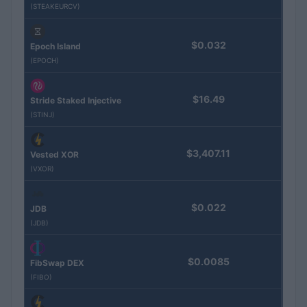
(STEAKEURCV)
$0.032
Epoch Island
(EPOCH)
$16.49
Stride Staked Injective
(STINJ)
$3,407.11
Vested XOR
(VXOR)
$0.022
JDB
(JDB)
$0.0085
FibSwap DEX
(FIBO)