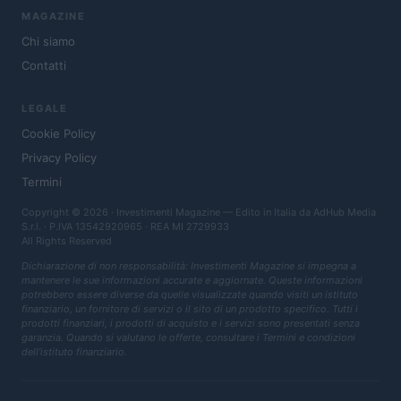
MAGAZINE
Chi siamo
Contatti
LEGALE
Cookie Policy
Privacy Policy
Termini
Copyright © 2026 · Investimenti Magazine — Edito in Italia da
AdHub Media
S.r.l.
· P.IVA 13542920965 · REA MI 2729933
All Rights Reserved
Dichiarazione di non responsabilità: Investimenti Magazine si impegna a
mantenere le sue informazioni accurate e aggiornate. Queste informazioni
potrebbero essere diverse da quelle visualizzate quando visiti un istituto
finanziario, un fornitore di servizi o il sito di un prodotto specifico. Tutti i
prodotti finanziari, i prodotti di acquisto e i servizi sono presentati senza
garanzia. Quando si valutano le offerte, consultare i Termini e condizioni
dell'istituto finanziario.