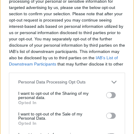
processing of your personal or sensitive information for
targeted advertising by us, please use the below opt-out
section to confirm your selection. Please note that after your
opt-out request is processed you may continue seeing
interest-based ads based on personal information utilized by
us or personal information disclosed to third parties prior to
your opt-out. You may separately opt-out of the further
disclosure of your personal information by third parties on the
Scopri la biblioteca di economia: orari, servizi e spazi per lo
IAB’s list of downstream participants. This information may
studio
also be disclosed by us to third parties on the
IAB’s List of
Francesca Spadaro · 7 Ago 2026
Downstream Participants
that may further disclose it to other
third parties.
FINANZIAMENTI
Please note that this website/app uses one or more Google
Personal Data Processing Opt Outs
services and may gather and store information including but
not limited to your visit or usage behaviour. You may click to
I want to opt-out of the Sharing of my
personal data.
grant or deny consent to Google and its third-party tags to
Opted In
use your data for below specified purposes in below Google
consent section.
I want to opt-out of the Sale of my
Personal Data.
Opted In