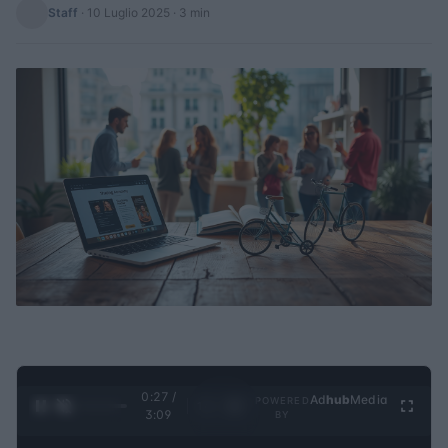
Staff
·
10 Luglio 2025
· 3 min
0:28 /
Ad
hub
Media
POWERED
1
/
4
3:09
BY