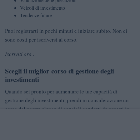
Valutazione delle prestazioni
Veicoli di investimento
Tendenze future
Puoi registrarti in pochi minuti e iniziare subito. Non ci
sono costi per iscriversi al corso.
Iscriviti ora
.
Scegli il miglior corso di gestione degli
investimenti
Quando sei pronto per aumentare le tue capacità di
gestione degli investimenti, prendi in considerazione un
corso dal nostro elenco di consigli condotti da esperti in
materia. Ancora meglio, le lezioni sono convenienti e di
ritmo personalizzato, quindi non avrai problemi a trovare
un’opzione che funzioni per il tuo programma e non