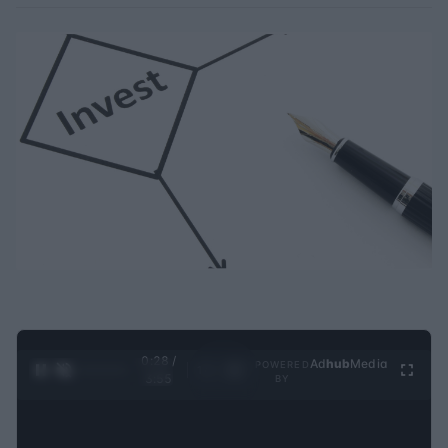
0:29 /
Ad
hub
Media
POWERED
1
/
4
3:55
BY