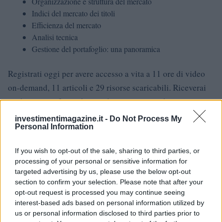
Organizzazione e struttura del mercato
Indici del mercato dei titoli
Efficienza del mercato
Analisi tecnica
Gestione del portafoglio: una panoramica
Registrati oggi per avere accesso a vita a 11 ore di video
on-demand, 11 articoli e 29 risorse scaricabili. Riceverai
anche un certificato di completamento quando
raggiungerai il traguardo.
investimentimagazine.it -
Do Not Process My
Personal Information
Iscriviti ora
.
If you wish to opt-out of the sale, sharing to third parties, or
2. Gestire i tuoi investimenti personali tramite
processing of your personal or sensitive information for
LinkedIn Learning
targeted advertising by us, please use the below opt-out
section to confirm your selection. Please note that after your
A chi è
:
rivolto
principianti
opt-out request is processed you may continue seeing
interest-based ads based on personal information utilized by
Prezzo:
incluso con l’abbonamento mensile
us or personal information disclosed to third parties prior to