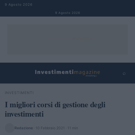
Salta al contenuto
9 Agosto 2026
9 Agosto 2026
⌕
×
⌕
INVESTIMENTI
Cerca
I migliori corsi di gestione degli
investimenti
Redazione
·
10 Febbraio 2021
· 11 min