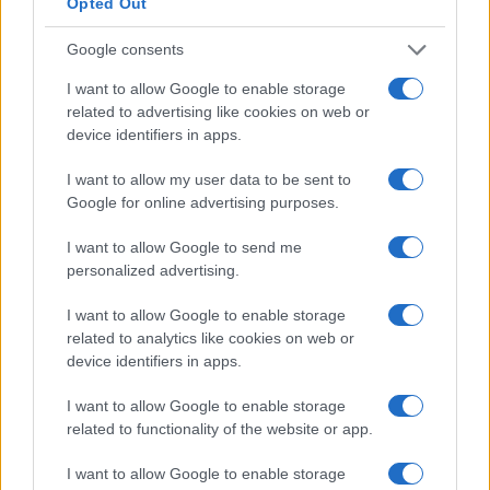
Opted Out
di un portafoglio equilibrato e degli investimenti per
creare ricchezza (non solo per il tuo gruzzolo). Farai
Google consents
anche un quiz alla fine di ogni segmento per dimostrare la
I want to allow Google to enable storage
tua competenza nel materiale.
related to advertising like cookies on web or
device identifiers in apps.
È gratuito registrarsi con un abbonamento mensile a
I want to allow my user data to be sent to
LinkedIn. Non sei ancora membro? Ottieni un posto
Google for online advertising purposes.
gratuito al corso iscrivendoti a una prova di 1 mese.
I want to allow Google to send me
personalized advertising.
Iscriviti ora
.
I want to allow Google to enable storage
3. Comprensione dei mercati finanziari
related to analytics like cookies on web or
dall’Università di Ginevra
device identifiers in apps.
A chi è
:
rivolto
principianti
I want to allow Google to enable storage
related to functionality of the website or app.
Prezzo:
gratuito
I want to allow Google to enable storage