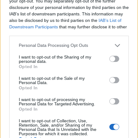
your opt-out. You may separately opt-out of the further
disclosure of your personal information by third parties on the
In poco meno di un’ora e mezza, la consulente per gli
IAB’s list of downstream participants. This information may
investimenti Jane Barratt ti mostra come effettuare
also be disclosed by us to third parties on the
IAB’s List of
investimenti solidi in modo che i tuoi soldi possano
Downstream Participants
that may further disclose it to other
third parties.
lavorare di più per te.
Please note that this website/app uses one or more Google
Personal Data Processing Opt Outs
Divide il corso in 4 segmenti principali:
services and may gather and store information including but
not limited to your visit or usage behaviour. You may click to
I want to opt-out of the Sharing of my
personal data.
Perché investire?
grant or deny consent to Google and its third-party tags to
Opted In
Cosa sta investendo?
use your data for below specified purposes in below Google
consent section.
Come posso investire?
I want to opt-out of the Sale of my
Personal Data.
Dove investire?
Opted In
I want to opt-out of processing my
Il corso include lezioni sui cinque elementi costitutivi del
Personal Data for Targeted Advertising.
mercato, veicoli di investimento, interesse composto e
Opted In
rischio. Barratt si tuffa anche nel significato di un
I want to opt-out of Collection, Use,
Retention, Sale, and/or Sharing of my
portafoglio equilibrato e degli investimenti per la
Personal Data that Is Unrelated with the
Purposes for which it was collected.
creazione di ricchezza (oltre la pensione) e nel significato