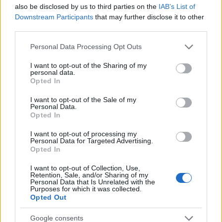
also be disclosed by us to third parties on the
IAB’s List of
Downstream Participants
that may further disclose it to other
third parties.
Please note that this website/app uses one or more Google
Personal Data Processing Opt Outs
services and may gather and store information including but
not limited to your visit or usage behaviour. You may click to
I want to opt-out of the Sharing of my
personal data.
grant or deny consent to Google and its third-party tags to
La macchina usata più affidabile: un investimento che esige
Opted In
use your data for below specified purposes in below Google
ponderazione
consent section.
I want to opt-out of the Sale of my
Redazione · 5 Ago 2026
Personal Data.
Opted In
NEWS
I want to opt-out of processing my
Personal Data for Targeted Advertising.
Opted In
I want to opt-out of Collection, Use,
Retention, Sale, and/or Sharing of my
Personal Data that Is Unrelated with the
Purposes for which it was collected.
Opted Out
Google consents