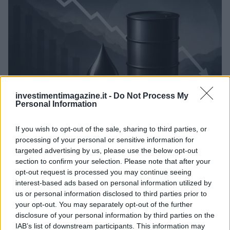
investimentimagazine.it -
Do Not Process My
Personal Information
Petrolio in calo: Brent a 91,82$, ribassi a due cifre per greggio
If you wish to opt-out of the sale, sharing to third parties, or
e oro
processing of your personal or sensitive information for
Andrea Innocenti · 5 Ago 2026
targeted advertising by us, please use the below opt-out
section to confirm your selection. Please note that after your
NEWS
opt-out request is processed you may continue seeing
interest-based ads based on personal information utilized by
us or personal information disclosed to third parties prior to
your opt-out. You may separately opt-out of the further
disclosure of your personal information by third parties on the
IAB’s list of downstream participants. This information may