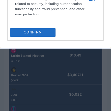
related to security, including authentication
functionality and fraud prevention, and other
Steakhouse EURCV
$100,000,000,000,000.00
user protection.
Morpho Vault
(STEAKEURCV)
CONFIRM
$0.032
Epoch Island
(EPOCH)
$16.49
Stride Staked Injective
(STINJ)
$3,407.11
Vested XOR
(VXOR)
$0.022
JDB
(JDB)