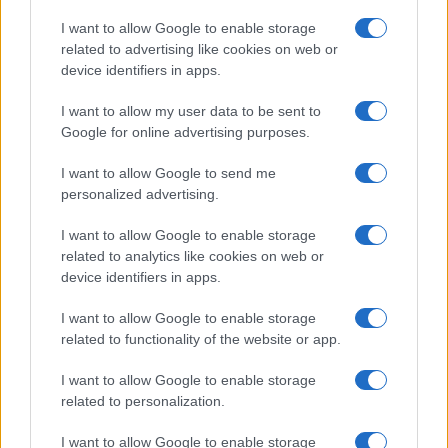
I want to allow Google to enable storage
related to advertising like cookies on web or
device identifiers in apps.
Petrolio in calo: Brent a 91.82 USD, ribassi diffusi tra le
materie prime
I want to allow my user data to be sent to
Andrea Innocenti · 4 Ago 2026
Google for online advertising purposes.
I want to allow Google to send me
personalized advertising.
QUOTAZIONI CRYPTO
I want to allow Google to enable storage
Nome
Prezzo
related to analytics like cookies on web or
device identifiers in apps.
Eureka Bridged PAX
$4,187.30
I want to allow Google to enable storage
Gold (Terra
related to functionality of the website or app.
(PAXG)
I want to allow Google to enable storage
related to personalization.
Kinza Babylon Staked
$83,270.00
BTC
I want to allow Google to enable storage
(KBTC)