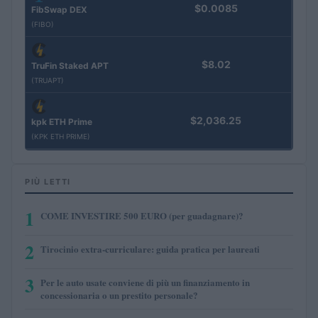
$0.0085
FibSwap DEX
(FIBO)
$8.02
TruFin Staked APT
(TRUAPT)
$2,036.25
kpk ETH Prime
(KPK ETH PRIME)
PIÙ LETTI
1
COME INVESTIRE 500 EURO (per guadagnare)?
2
Tirocinio extra-curriculare: guida pratica per laureati
3
Per le auto usate conviene di più un finanziamento in
concessionaria o un prestito personale?