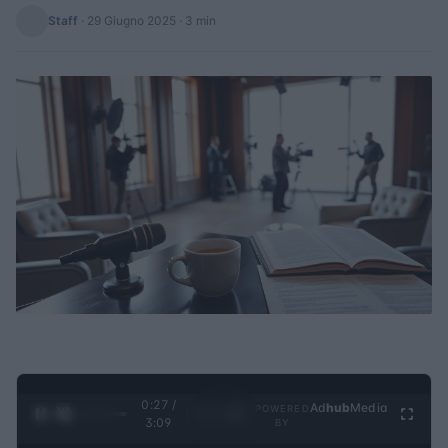
Staff
·
29 Giugno 2025
· 3 min
0:28 /
Ad
hub
Media
POWERED
1
/
4
3:09
BY