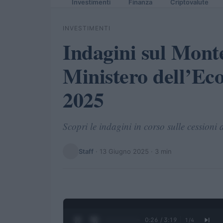
Investimenti
Finanza
Criptovalute
INVESTIMENTI
Indagini sul Monte
Ministero dell’Ec
2025
Scopri le indagini in corso sulle cessioni 
Staff
·
13 Giugno 2025
· 3 min
0:27 / 3:19
1
/
4