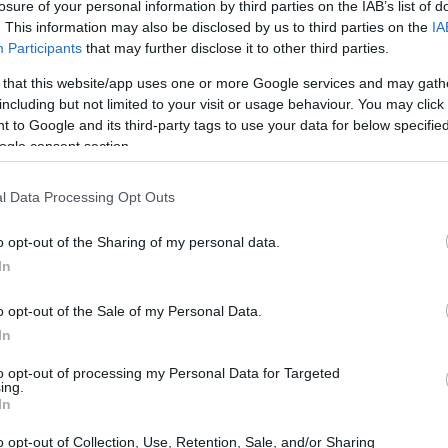
losure of your personal information by third parties on the IAB’s list of
. This information may also be disclosed by us to third parties on the
IA
Participants
that may further disclose it to other third parties.
 that this website/app uses one or more Google services and may gath
including but not limited to your visit or usage behaviour. You may click 
 to Google and its third-party tags to use your data for below specifi
ogle consent section.
l Data Processing Opt Outs
o opt-out of the Sharing of my personal data.
In
o opt-out of the Sale of my Personal Data.
In
to opt-out of processing my Personal Data for Targeted
ing.
o sulla cessione di Mps sia parallelo a un altro
In
ancario”. Questo secondo fascicolo è nato da una
o opt-out of Collection, Use, Retention, Sale, and/or Sharing