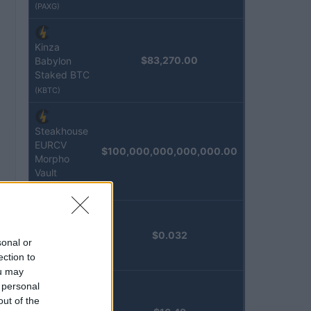
(PAXG)
Kinza
$83,270.00
Babylon
Staked BTC
(KBTC)
Steakhouse
EURCV
$100,000,000,000,000.00
Morpho
Vault
(STEAKEURCV)
Epoch
$0.032
sonal or
Island
ection to
(EPOCH)
ou may
 personal
Stride
out of the