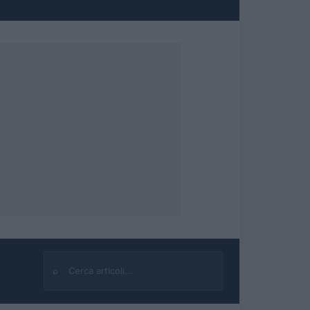
⌕
Cerca