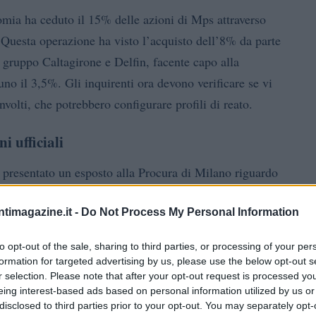
mia ha ceduto il 15% delle azioni di Mps attraverso
 Questa operazione ha visto l’acquisto dell’8% da parte
ruppo Caltagirone e Delfin, facente capo alla
no il 3,5%. Gli inquirenti ora devono verificare se vi
oinvolti, che potrebbero configurare profili di reato.
i ufficiali
 presentato un esposto alla Procura di Milano riguardo
tagirone. Questa dichiarazione è stata fatta da un
ntimagazine.it -
Do Not Process My Personal Information
ci sono state denunce ufficiali in relazione a queste
e le indagini potrebbero avere ripercussioni
to opt-out of the sale, sharing to third parties, or processing of your per
formation for targeted advertising by us, please use the below opt-out s
r selection. Please note that after your opt-out request is processed y
eing interest-based ads based on personal information utilized by us or
disclosed to third parties prior to your opt-out. You may separately opt-