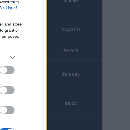
$16.49
Staked
 downstream
Injective
B’s List of
(STINJ)
er and store
$3,407.11
to grant or
Vested XOR
ed purposes
(VXOR)
JDB
$0.022
(JDB)
FibSwap
$0.0085
DEX
(FIBO)
TruFin
$8.02
Staked APT
(TRUAPT)