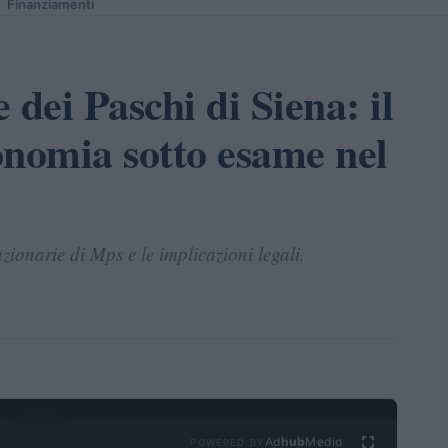
Finanziamenti
 dei Paschi di Siena: il
onomia sotto esame nel
azionarie di Mps e le implicazioni legali.
Ad
hub
Media
POWERED BY