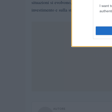
situazioni si evolvono, poiché potrebbero ave
I want t
investimento e sulla stabilità del mercato.
authenti
AUTORE