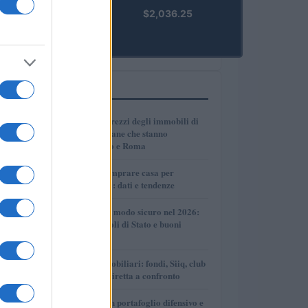
kpk ETH
$2,036.25
Prime
(KPK ETH
PRIME)
PIÙ LETTI
1
Dove crescono i prezzi degli immobili di
lusso: le città italiane che stanno
superando Milano e Roma
2
Dove conviene comprare casa per
affittarla nel 2026: dati e tendenze
3
Come investire in modo sicuro nel 2026:
conti deposito, titoli di Stato e buoni
fruttiferi postali
4
Investimenti immobiliari: fondi, Siiq, club
deal e proprietà diretta a confronto
5
Come costruire un portafoglio difensivo e