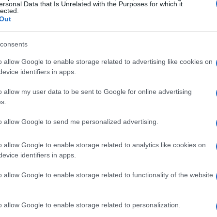
obanca e attualmente è a modello 45, il che significa
ersonal Data that Is Unrelated with the Purposes for which it
lected.
. Questo contesto di incertezze e indagini potrebbe
Out
io nei prossimi mesi.
consents
o allow Google to enable storage related to advertising like cookies on
evice identifiers in apps.
 ufficiale riguardo all’Offerta Pubblica di Acquisto di
o allow my user data to be sent to Google for online advertising
dichiarato che esaminerà tutte le implicazioni
s.
rebbe definire una partnership con un leader nel settore
to allow Google to send me personalized advertising.
ene in prossimità di un’importante assemblea
 dovranno decidere se approvare o meno l’operazione.
o allow Google to enable storage related to analytics like cookies on
evice identifiers in apps.
o allow Google to enable storage related to functionality of the website
ato suggeriscono un periodo di turbolenze e
o allow Google to enable storage related to personalization.
li investitori devono prestare attenzione a come queste