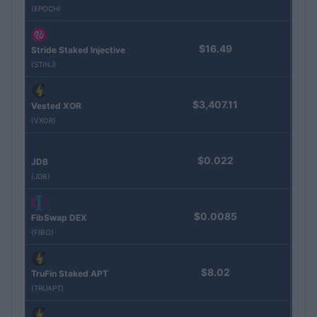
(EPOCH)
$16.49
Stride Staked Injective
(STINJ)
$3,407.11
Vested XOR
(VXOR)
$0.022
JDB
(JDB)
$0.0085
FibSwap DEX
(FIBO)
$8.02
TruFin Staked APT
(TRUAPT)