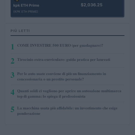
$2,036.25
kpk ETH Prime
(KPK ETH PRIME)
PIÙ LETTI
1
COME INVESTIRE 500 EURO (per guadagnare)?
2
Tirocinio extra-curriculare: guida pratica per laureati
3
Per le auto usate conviene di più un finanziamento in
concessionaria o un prestito personale?
4
Quanti soldi ci vogliono per aprire un autosalone multimarca
top di gamma: lo spiega il professionista
5
La macchina usata più affidabile: un investimento che esige
ponderazione