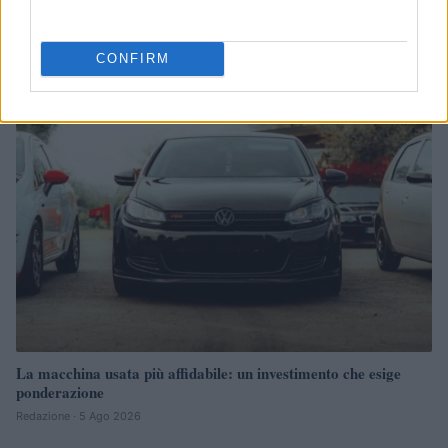
Petrolio in calo: Brent a 91,82$, ribassi a due cifre per greggio
e oro
Andrea Innocenti · 5 Ago 2026
CONFIRM
NEWS
La macchina usata più affidabile: un investimento che esige
ponderazione
Redazione · 5 Ago 2026