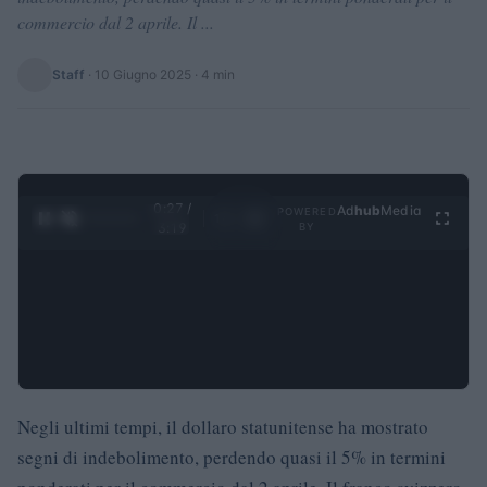
commercio dal 2 aprile. Il ...
Staff
·
10 Giugno 2025
· 4 min
0:28 /
Ad
hub
Media
POWERED
1
/
4
3:19
BY
Negli ultimi tempi, il dollaro statunitense ha mostrato
segni di indebolimento, perdendo quasi il 5% in termini