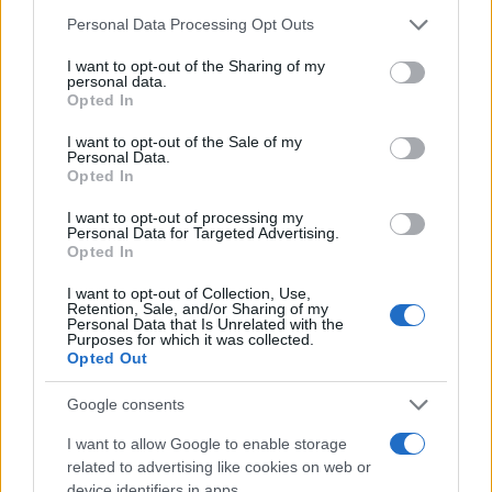
Please note that this website/app uses one or more Google
Personal Data Processing Opt Outs
services and may gather and store information including but
not limited to your visit or usage behaviour. You may click to
I want to opt-out of the Sharing of my
personal data.
grant or deny consent to Google and its third-party tags to
Opted In
use your data for below specified purposes in below Google
consent section.
I want to opt-out of the Sale of my
Personal Data.
Opted In
I want to opt-out of processing my
Continua a leggere
Personal Data for Targeted Advertising.
Opted In
NEWS
I want to opt-out of Collection, Use,
Retention, Sale, and/or Sharing of my
Personal Data that Is Unrelated with the
Purposes for which it was collected.
Opted Out
Google consents
I want to allow Google to enable storage
related to advertising like cookies on web or
device identifiers in apps.