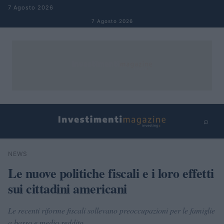
Salta al contenuto
7 Agosto 2026
7 Agosto 2026
⌕
×
⌕
NEWS
Cerca
Le nuove politiche fiscali e i loro effetti
sui cittadini americani
Le recenti riforme fiscali sollevano preoccupazioni per le famiglie
a basso e medio reddito.