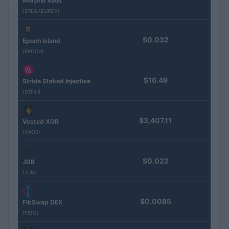
Morpho Vault
(STEAKEURCV)
$0.032
Epoch Island
(EPOCH)
$16.49
Stride Staked Injective
(STINJ)
$3,407.11
Vested XOR
(VXOR)
$0.022
JDB
(JDB)
$0.0085
FibSwap DEX
(FIBO)