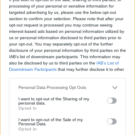
processing of your personal or sensitive information for
targeted advertising by us, please use the below opt-out
section to confirm your selection. Please note that after your
opt-out request is processed you may continue seeing
interest-based ads based on personal information utilized by
us or personal information disclosed to third parties prior to
your opt-out. You may separately opt-out of the further
disclosure of your personal information by third parties on the
Petrolio in calo: Brent a 88.9 dollari, ribassi diffusi tra le
IAB’s list of downstream participants. This information may
materie prime
also be disclosed by us to third parties on the
IAB’s List of
Andrea Innocenti · 6 Ago 2026
Downstream Participants
that may further disclose it to other
third parties.
NEWS
Please note that this website/app uses one or more Google
Personal Data Processing Opt Outs
services and may gather and store information including but
not limited to your visit or usage behaviour. You may click to
I want to opt-out of the Sharing of my
personal data.
grant or deny consent to Google and its third-party tags to
Opted In
use your data for below specified purposes in below Google
consent section.
I want to opt-out of the Sale of my
Personal Data.
Opted In