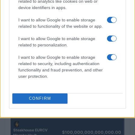
related to analytics like cookies on web or
La macchina usata più affidabile: un investimento che esige
device identifiers in apps.
ponderazione
Redazione · 5 Ago 2026
I want to allow Google to enable storage
related to functionality of the website or app.
I want to allow Google to enable storage
QUOTAZIONI CRYPTO
related to personalization.
Nome
Prezzo
I want to allow Google to enable storage
related to security, including authentication
functionality and fraud prevention, and other
Eureka Bridged PAX
$4,187.30
user protection.
Gold (Terra
(PAXG)
CONFIRM
Kinza Babylon Staked
$83,270.00
BTC
(KBTC)
Steakhouse EURCV
$100,000,000,000,000.00