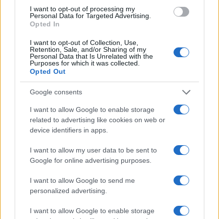
I want to opt-out of processing my
Personal Data for Targeted Advertising.
Opted In
I want to opt-out of Collection, Use,
Petrolio in calo: Brent a 91,82$, ribassi a due cifre per greggio
Retention, Sale, and/or Sharing of my
e oro
Personal Data that Is Unrelated with the
Purposes for which it was collected.
Andrea Innocenti · 5 Ago 2026
Opted Out
NEWS
Google consents
I want to allow Google to enable storage
related to advertising like cookies on web or
device identifiers in apps.
I want to allow my user data to be sent to
Google for online advertising purposes.
I want to allow Google to send me
personalized advertising.
I want to allow Google to enable storage