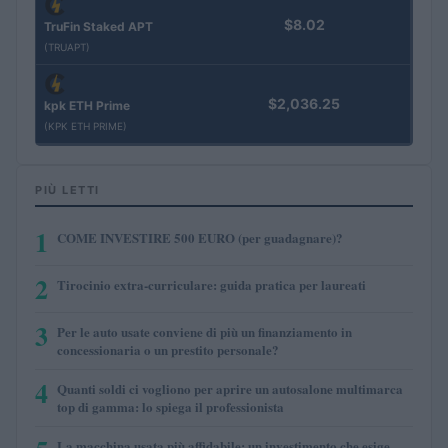
$8.02
TruFin Staked APT
(TRUAPT)
$2,036.25
kpk ETH Prime
(KPK ETH PRIME)
PIÙ LETTI
1
COME INVESTIRE 500 EURO (per guadagnare)?
2
Tirocinio extra-curriculare: guida pratica per laureati
3
Per le auto usate conviene di più un finanziamento in
concessionaria o un prestito personale?
4
Quanti soldi ci vogliono per aprire un autosalone multimarca
top di gamma: lo spiega il professionista
La macchina usata più affidabile: un investimento che esige