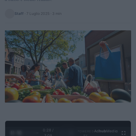
Staff
·
7 Luglio 2025
· 3 min
0:28 /
Ad
hub
Media
POWERED
1
/
4
3:09
BY