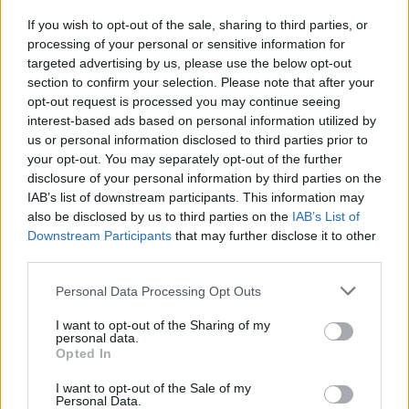
If you wish to opt-out of the sale, sharing to third parties, or
processing of your personal or sensitive information for
targeted advertising by us, please use the below opt-out
section to confirm your selection. Please note that after your
opt-out request is processed you may continue seeing
interest-based ads based on personal information utilized by
us or personal information disclosed to third parties prior to
your opt-out. You may separately opt-out of the further
disclosure of your personal information by third parties on the
IAB’s list of downstream participants. This information may
also be disclosed by us to third parties on the
IAB’s List of
Downstream Participants
that may further disclose it to other
Petrolio in calo, Brent a 88.9 USD dopo un ribasso del 8.3%
third parties.
Andrea Innocenti · 7 Ago 2026
Please note that this website/app uses one or more Google
Personal Data Processing Opt Outs
NEWS
services and may gather and store information including but
not limited to your visit or usage behaviour. You may click to
I want to opt-out of the Sharing of my
personal data.
grant or deny consent to Google and its third-party tags to
Opted In
use your data for below specified purposes in below Google
consent section.
I want to opt-out of the Sale of my
Personal Data.