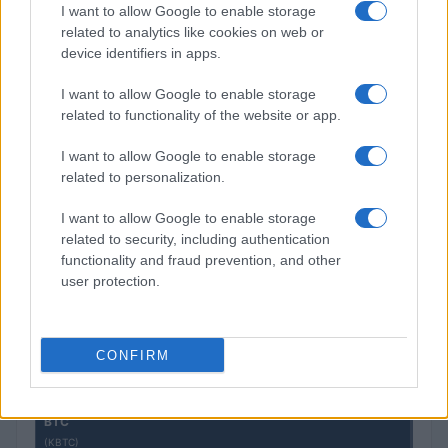
I want to allow Google to enable storage
related to analytics like cookies on web or
device identifiers in apps.
Petrolio in calo: Brent a 91,82$, ribassi a due cifre per greggio
I want to allow Google to enable storage
e oro
related to functionality of the website or app.
Andrea Innocenti · 5 Ago 2026
I want to allow Google to enable storage
related to personalization.
QUOTAZIONI CRYPTO
I want to allow Google to enable storage
related to security, including authentication
Nome
Prezzo
functionality and fraud prevention, and other
user protection.
Eureka Bridged PAX
$4,187.30
Gold (Terra
(PAXG)
CONFIRM
Kinza Babylon Staked
$83,270.00
BTC
(KBTC)