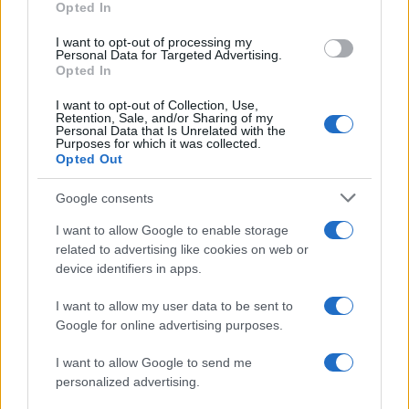
Opted In
I want to opt-out of processing my
Personal Data for Targeted Advertising.
Opted In
I want to opt-out of Collection, Use,
Retention, Sale, and/or Sharing of my
Personal Data that Is Unrelated with the
Purposes for which it was collected.
Petrolio in calo: Brent a 88.9 dollari, ribassi diffusi tra le
Opted Out
materie prime
Andrea Innocenti · 6 Ago 2026
Google consents
NEWS
I want to allow Google to enable storage
related to advertising like cookies on web or
device identifiers in apps.
I want to allow my user data to be sent to
Google for online advertising purposes.
I want to allow Google to send me
personalized advertising.