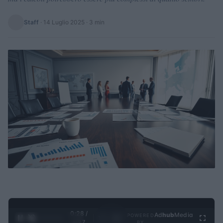
Staff
·
14 Luglio 2025
· 3 min
0:29 /
Ad
hub
Media
POWERED
1
/
4
4:27
BY