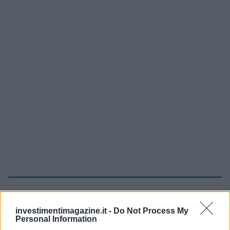
Continua a leggere
investimentimagazine.it -
Do Not Process My
Personal Information
NEWS