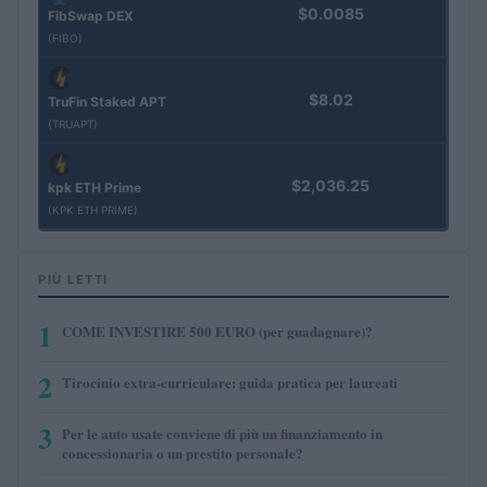
$0.0085
FibSwap DEX
(FIBO)
$8.02
TruFin Staked APT
(TRUAPT)
$2,036.25
kpk ETH Prime
(KPK ETH PRIME)
PIÙ LETTI
1
COME INVESTIRE 500 EURO (per guadagnare)?
2
Tirocinio extra-curriculare: guida pratica per laureati
3
Per le auto usate conviene di più un finanziamento in
concessionaria o un prestito personale?