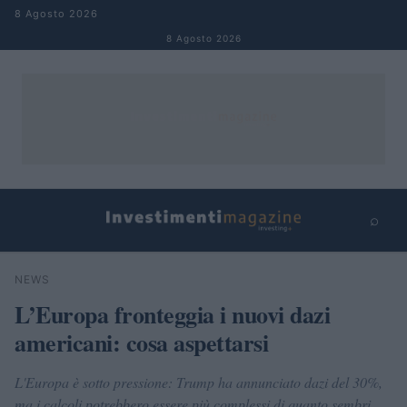
Salta al contenuto
8 Agosto 2026
8 Agosto 2026
⌕
×
⌕
NEWS
Cerca
L’Europa fronteggia i nuovi dazi
americani: cosa aspettarsi
L'Europa è sotto pressione: Trump ha annunciato dazi del 30%,
ma i calcoli potrebbero essere più complessi di quanto sembri.