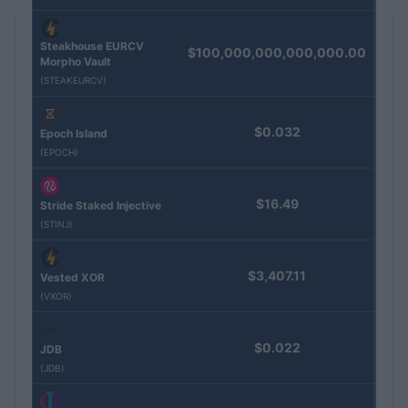
Steakhouse EURCV
$100,000,000,000,000.00
Morpho Vault
(STEAKEURCV)
$0.032
Epoch Island
(EPOCH)
$16.49
Stride Staked Injective
(STINJ)
$3,407.11
Vested XOR
(VXOR)
$0.022
JDB
(JDB)