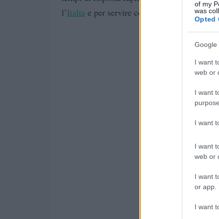
of my P
l’
Italia
e per servire con efficienza i mercati
was col
Opted 
Google 
I want t
web or d
I want t
purpose
I want 
I want t
web or d
I want t
or app.
I want t