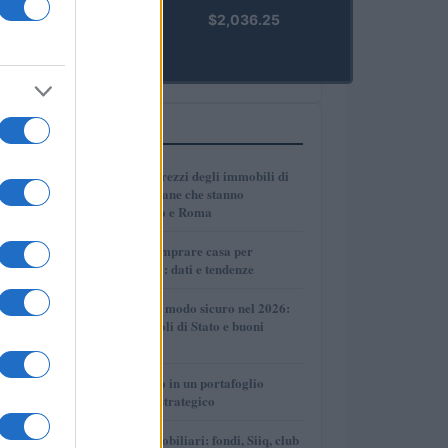
kpk ETH
$2,036.25
Prime
(KPK ETH
PRIME)
PIÙ LETTI
1
Dove crescono i prezzi degli immobili di
lusso: le città italiane che stanno
superando Milano e Roma
2
Dove conviene comprare casa per
affittarla nel 2026: dati e tendenze
3
Come investire in modo sicuro nel 2026:
conti deposito, titoli di Stato e buoni
fruttiferi postali
4
Come inserire oro in un portafoglio
giovane in modo strategico
5
Investimenti immobiliari: fondi, Siiq, club