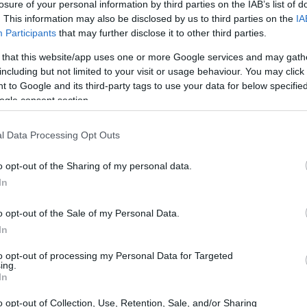
losure of your personal information by third parties on the IAB’s list of
. This information may also be disclosed by us to third parties on the
IA
di calzature di alta gamma ha confermato l’intenzione
Participants
that may further disclose it to other third parties.
n Tunisia, con l’obiettivo di servire i mercati
 that this website/app uses one or more Google services and may gath
data dall’amministratore delegato e dal responsabile
including but not limited to your visit or usage behaviour. You may click 
 to Google and its third-party tags to use your data for below specifi
e dell’Unione tunisina dell’industria, del commercio e
ogle consent section.
ionale a sostenere gli
investimenti
esteri. Il progetto si
750 mila paia l’anno
duttiva segnalata superiore a
l Data Processing Opt Outs
oduttive e stabilimenti in Toscana oltre a unità
o opt-out of the Sharing of my personal data.
 e in Tunisia dedicate alla produzione di tomaie.
In
cinanza geografica
o opt-out of the Sale of my Personal Data.
In
di personale qualificato e di un sistema formativo
to opt-out of processing my Personal Data for Targeted
rd richiesti dalle grandi catene globali. Per il gruppo
ing.
In
trategica:
prossimità geografica
competenze locali e
ve per mantenere un’integrazione produttiva stretta con
o opt-out of Collection, Use, Retention, Sale, and/or Sharing