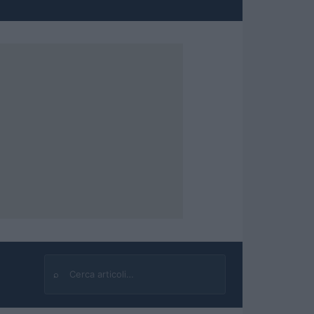
⌕
Cerca