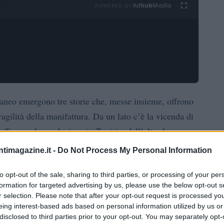
Ad
hub
Media
POWERED BY
raneo emergono tre storie che, messe insieme, offrono
ragilità della manifattura. Da un lato c’è la vicenda di
afforzare la produzione in Tunisia; dall’altro la
25 imprese capaci di lavorare in rete; infine il
ntimagazine.it -
Do Not Process My Personal Information
numeri impressionanti e mostra i limiti della
to opt-out of the sale, sharing to third parties, or processing of your per
formation for targeted advertising by us, please use the below opt-out s
r selection. Please note that after your opt-out request is processed y
in Tunisia: integrazione e
eing interest-based ads based on personal information utilized by us or
disclosed to third parties prior to your opt-out. You may separately opt-