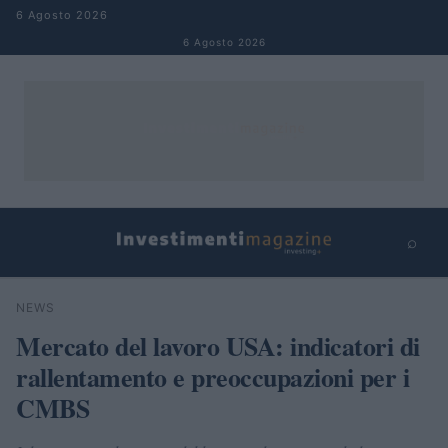
Salta al contenuto
6 Agosto 2026
6 Agosto 2026
⌕
×
⌕
NEWS
Cerca
Mercato del lavoro USA: indicatori di
rallentamento e preoccupazioni per i
CMBS