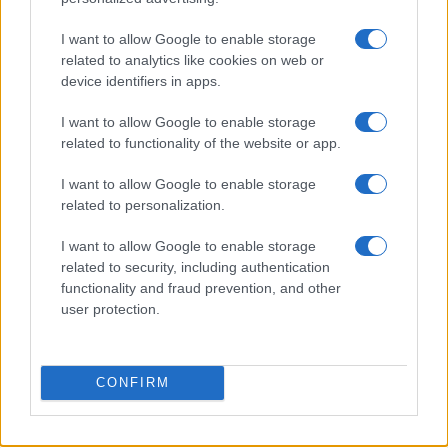
I want to allow Google to enable storage
related to analytics like cookies on web or
device identifiers in apps.
I want to allow Google to enable storage
La macchina usata più affidabile: un investimento che esige
ponderazione
related to functionality of the website or app.
Redazione · 5 Ago 2026
I want to allow Google to enable storage
related to personalization.
I want to allow Google to enable storage
QUOTAZIONI CRYPTO
related to security, including authentication
functionality and fraud prevention, and other
Nome
Prezzo
user protection.
Eureka Bridged PAX
$4,187.30
Gold (Terra
CONFIRM
(PAXG)