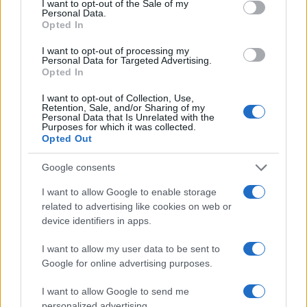
I want to opt-out of the Sale of my
Personal Data.
Opted In
I want to opt-out of processing my
Personal Data for Targeted Advertising.
Opted In
I want to opt-out of Collection, Use,
Retention, Sale, and/or Sharing of my
Personal Data that Is Unrelated with the
Purposes for which it was collected.
Opted Out
Petrolio in calo: Brent a 91,82$, ribassi a due cifre per greggio
e oro
Google consents
Andrea Innocenti · 5 Ago 2026
I want to allow Google to enable storage
NEWS
related to advertising like cookies on web or
device identifiers in apps.
I want to allow my user data to be sent to
Google for online advertising purposes.
I want to allow Google to send me
personalized advertising.