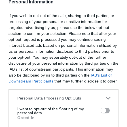
Personal Information
NEWS
If you wish to opt-out of the sale, sharing to third parties, or
processing of your personal or sensitive information for
targeted advertising by us, please use the below opt-out
section to confirm your selection. Please note that after your
opt-out request is processed you may continue seeing
interest-based ads based on personal information utilized by
us or personal information disclosed to third parties prior to
your opt-out. You may separately opt-out of the further
disclosure of your personal information by third parties on the
IAB’s list of downstream participants. This information may
also be disclosed by us to third parties on the
IAB’s List of
Downstream Participants
that may further disclose it to other
Petrolio in calo: Brent a 88.9 dollari, ribassi diffusi tra le
materie prime
third parties.
Andrea Innocenti · 6 Ago 2026
Please note that this website/app uses one or more Google
Personal Data Processing Opt Outs
services and may gather and store information including but
NEWS
not limited to your visit or usage behaviour. You may click to
I want to opt-out of the Sharing of my
personal data.
grant or deny consent to Google and its third-party tags to
Opted In
use your data for below specified purposes in below Google
consent section.