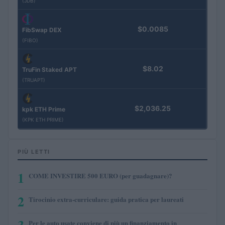
(JDB)
$0.0085
FibSwap DEX
(FIBO)
$8.02
TruFin Staked APT
(TRUAPT)
$2,036.25
kpk ETH Prime
(KPK ETH PRIME)
PIÙ LETTI
1
COME INVESTIRE 500 EURO (per guadagnare)?
2
Tirocinio extra-curriculare: guida pratica per laureati
3
Per le auto usate conviene di più un finanziamento in