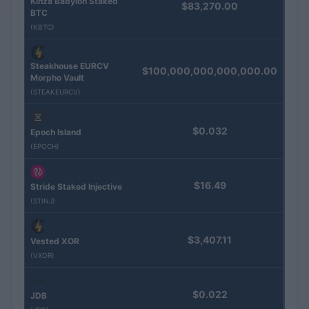
Kinza Babylon Staked
$83,270.00
BTC
(KBTC)
Steakhouse EURCV
$100,000,000,000,000.00
Morpho Vault
(STEAKEURCV)
$0.032
Epoch Island
(EPOCH)
$16.49
Stride Staked Injective
(STINJ)
$3,407.11
Vested XOR
(VXOR)
$0.022
JDB