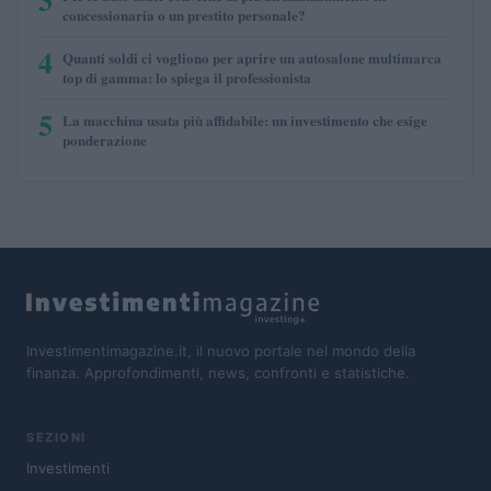
concessionaria o un prestito personale?
4
Quanti soldi ci vogliono per aprire un autosalone multimarca
top di gamma: lo spiega il professionista
5
La macchina usata più affidabile: un investimento che esige
ponderazione
Investimentimagazine.it, il nuovo portale nel mondo della
finanza. Approfondimenti, news, confronti e statistiche.
SEZIONI
Investimenti