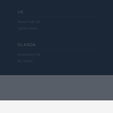
UK
News Hub UK
Lgbtq News
OLANDA
Investeren 24
NL Newz