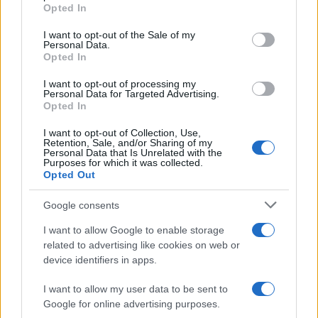
grant or deny consent to Google and its third-party tags to
Andrea Innocenti · 10 Ago 2026
Opted In
use your data for below specified purposes in below Google
consent section.
I want to opt-out of the Sale of my
NEWS
Personal Data.
Opted In
I want to opt-out of processing my
Personal Data for Targeted Advertising.
Opted In
I want to opt-out of Collection, Use,
Retention, Sale, and/or Sharing of my
Personal Data that Is Unrelated with the
Purposes for which it was collected.
Opted Out
Google consents
Petrolio in calo, Brent a 88.9 USD dopo un ribasso del 8.3%
I want to allow Google to enable storage
related to advertising like cookies on web or
Andrea Innocenti · 7 Ago 2026
device identifiers in apps.
NEWS
I want to allow my user data to be sent to
Google for online advertising purposes.