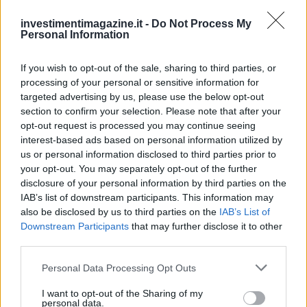
investimentimagazine.it -
Do Not Process My
Personal Information
Continua a leggere
If you wish to opt-out of the sale, sharing to third parties, or
processing of your personal or sensitive information for
targeted advertising by us, please use the below opt-out
NEWS
section to confirm your selection. Please note that after your
opt-out request is processed you may continue seeing
interest-based ads based on personal information utilized by
us or personal information disclosed to third parties prior to
your opt-out. You may separately opt-out of the further
disclosure of your personal information by third parties on the
IAB’s list of downstream participants. This information may
also be disclosed by us to third parties on the
IAB’s List of
Downstream Participants
that may further disclose it to other
third parties.
Please note that this website/app uses one or more Google
Personal Data Processing Opt Outs
services and may gather and store information including but
Mercati in leggero rialzo, Bitcoin domina con il 56,7%
not limited to your visit or usage behaviour. You may click to
I want to opt-out of the Sharing of my
personal data.