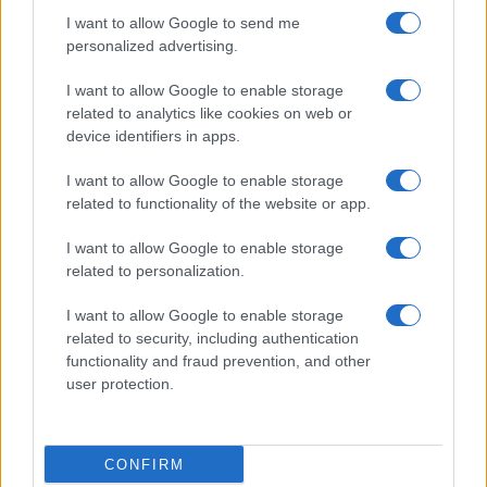
I want to allow Google to send me
personalized advertising.
I want to allow Google to enable storage
related to analytics like cookies on web or
device identifiers in apps.
I want to allow Google to enable storage
related to functionality of the website or app.
Petrolio in calo: Brent a 88.9 dollari, ribassi diffusi tra le
I want to allow Google to enable storage
materie prime
related to personalization.
Andrea Innocenti · 6 Ago 2026
I want to allow Google to enable storage
related to security, including authentication
functionality and fraud prevention, and other
QUOTAZIONI CRYPTO
user protection.
Nome
Prezzo
CONFIRM