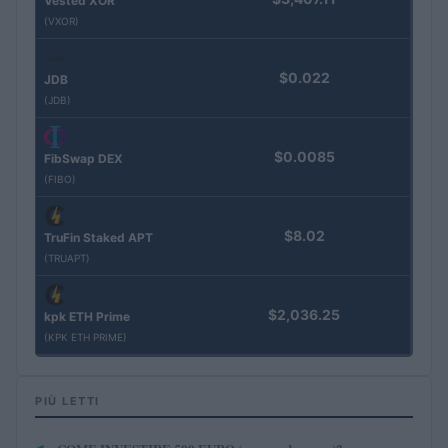
Vested XOR
(VXOR)
$0.022
JDB
(JDB)
$0.0085
FibSwap DEX
(FIBO)
$8.02
TruFin Staked APT
(TRUAPT)
$2,036.25
kpk ETH Prime
(KPK ETH PRIME)
PIÙ LETTI