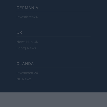
GERMANIA
Investieren24
UK
News Hub UK
Lgbtq News
OLANDA
Investeren 24
NL Newz