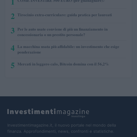
1
COME INVESTIRE 500 EURO (per guadagnare)?
2
Tirocinio extra-curriculare: guida pratica per laureati
3
Per le auto usate conviene di più un finanziamento in
concessionaria o un prestito personale?
4
La macchina usata più affidabile: un investimento che esige
ponderazione
5
Mercati in leggero calo, Bitcoin domina con il 56,2%
Investimentimagazine.it, il nuovo portale nel mondo della
finanza. Approfondimenti, news, confronti e statistiche.