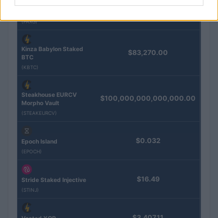
Eureka Bridged PAX
$4,187.30
Gold (Terra
(PAXG)
Kinza Babylon Staked
$83,270.00
BTC
(KBTC)
Steakhouse EURCV
$100,000,000,000,000.00
Morpho Vault
(STEAKEURCV)
$0.032
Epoch Island
(EPOCH)
$16.49
Stride Staked Injective
(STINJ)
$3,407.11