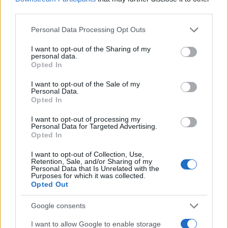
third parties.
Please note that this website/app uses one or more Google
Personal Data Processing Opt Outs
services and may gather and store information including but
not limited to your visit or usage behaviour. You may click to
I want to opt-out of the Sharing of my
personal data.
grant or deny consent to Google and its third-party tags to
Opted In
use your data for below specified purposes in below Google
consent section.
I want to opt-out of the Sale of my
Personal Data.
Petrolio in calo, Brent a 88.9 USD dopo un ribasso del 8.3%
Opted In
Andrea Innocenti · 7 Ago 2026
I want to opt-out of processing my
Personal Data for Targeted Advertising.
NEWS
Opted In
I want to opt-out of Collection, Use,
Retention, Sale, and/or Sharing of my
Personal Data that Is Unrelated with the
Purposes for which it was collected.
Opted Out
Google consents
I want to allow Google to enable storage