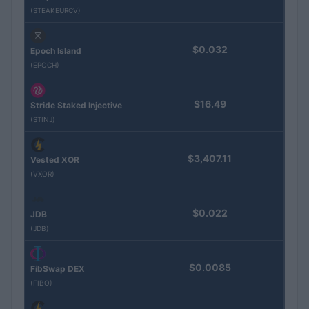
(STEAKEURCV)
$0.032
Epoch Island
(EPOCH)
$16.49
Stride Staked Injective
(STINJ)
$3,407.11
Vested XOR
(VXOR)
$0.022
JDB
(JDB)
$0.0085
FibSwap DEX
(FIBO)