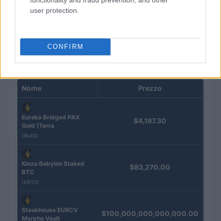
Petrolio in calo: Brent a 91,82$, ribassi a due cifre per greggio
user protection.
e oro
Andrea Innocenti · 5 Ago 2026
CONFIRM
QUOTAZIONI CRYPTO
Nome
Prezzo
Eureka Bridged PAX
$4,187.30
Gold (Terra
(PAXG)
Kinza Babylon Staked
$83,270.00
BTC
(KBTC)
Steakhouse EURCV
$100,000,000,000,000.00
Morpho Vault