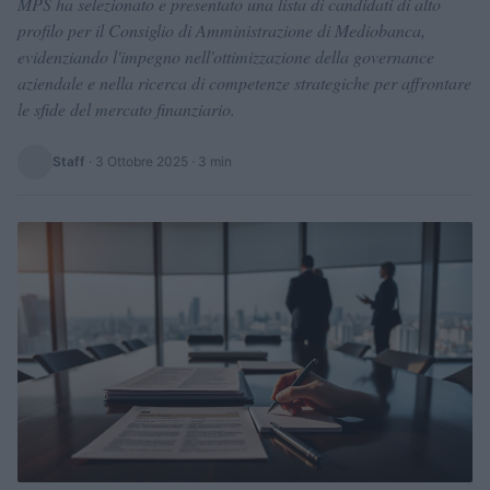
MPS ha selezionato e presentato una lista di candidati di alto
profilo per il Consiglio di Amministrazione di Mediobanca,
evidenziando l'impegno nell'ottimizzazione della governance
aziendale e nella ricerca di competenze strategiche per affrontare
le sfide del mercato finanziario.
Staff
·
3 Ottobre 2025
· 3 min