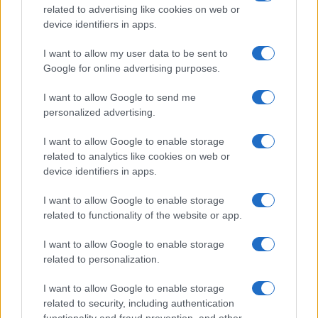
related to advertising like cookies on web or
device identifiers in apps.
I want to allow my user data to be sent to
Petrolio in calo: Brent a 88.9 dollari, ribassi diffusi tra le
Google for online advertising purposes.
materie prime
Andrea Innocenti · 6 Ago 2026
I want to allow Google to send me
personalized advertising.
NEWS
I want to allow Google to enable storage
related to analytics like cookies on web or
device identifiers in apps.
I want to allow Google to enable storage
related to functionality of the website or app.
I want to allow Google to enable storage
related to personalization.
I want to allow Google to enable storage
related to security, including authentication
functionality and fraud prevention, and other