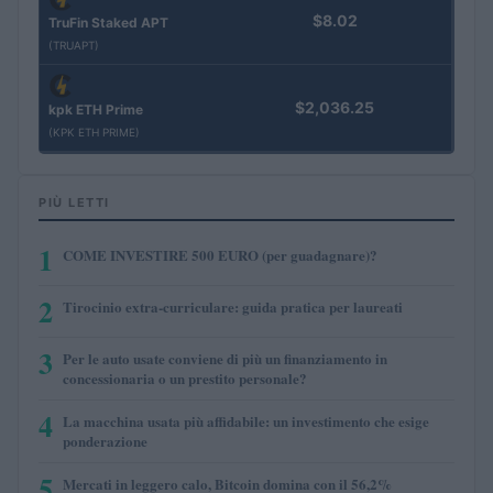
$8.02
TruFin Staked APT
(TRUAPT)
$2,036.25
kpk ETH Prime
(KPK ETH PRIME)
PIÙ LETTI
1
COME INVESTIRE 500 EURO (per guadagnare)?
2
Tirocinio extra-curriculare: guida pratica per laureati
3
Per le auto usate conviene di più un finanziamento in
concessionaria o un prestito personale?
4
La macchina usata più affidabile: un investimento che esige
ponderazione
5
Mercati in leggero calo, Bitcoin domina con il 56,2%