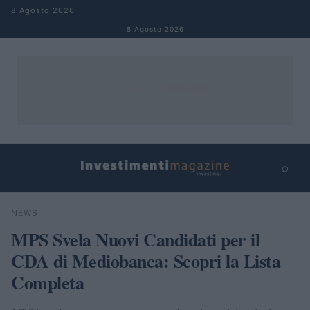
Salta al contenuto
8 Agosto 2026
8 Agosto 2026
⌕
×
⌕
NEWS
Cerca
MPS Svela Nuovi Candidati per il
CDA di Mediobanca: Scopri la Lista
Completa