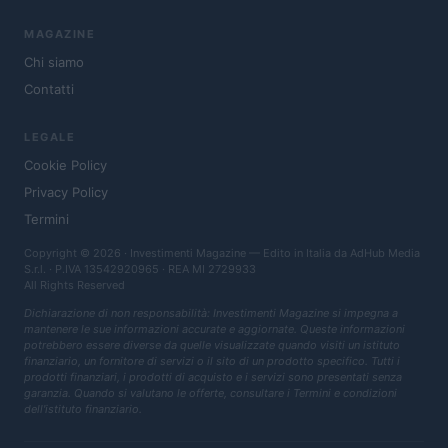
MAGAZINE
Chi siamo
Contatti
LEGALE
Cookie Policy
Privacy Policy
Termini
Copyright © 2026 · Investimenti Magazine — Edito in Italia da
AdHub Media
S.r.l.
· P.IVA 13542920965 · REA MI 2729933
All Rights Reserved
Dichiarazione di non responsabilità: Investimenti Magazine si impegna a
mantenere le sue informazioni accurate e aggiornate. Queste informazioni
potrebbero essere diverse da quelle visualizzate quando visiti un istituto
finanziario, un fornitore di servizi o il sito di un prodotto specifico. Tutti i
prodotti finanziari, i prodotti di acquisto e i servizi sono presentati senza
garanzia. Quando si valutano le offerte, consultare i Termini e condizioni
dell'istituto finanziario.