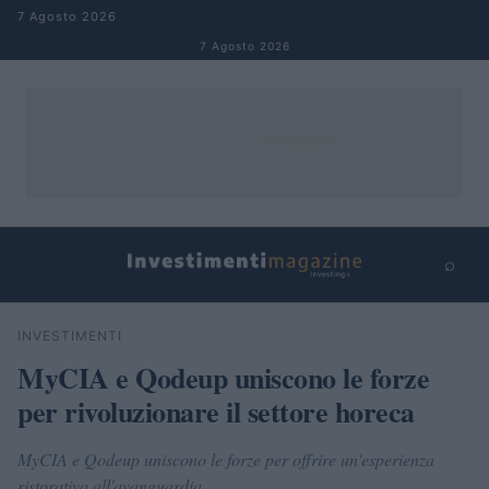
Salta al contenuto
7 Agosto 2026
7 Agosto 2026
⌕
×
⌕
INVESTIMENTI
Cerca
MyCIA e Qodeup uniscono le forze
per rivoluzionare il settore horeca
MyCIA e Qodeup uniscono le forze per offrire un'esperienza
ristorativa all'avanguardia.