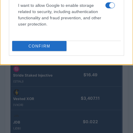
BTC
I want to allow Google to enable storage
(KBTC)
related to security, including authentication
functionality and fraud prevention, and other
Steakhouse EURCV
user protection.
$100,000,000,000,000.00
Morpho Vault
(STEAKEURCV)
CONFIRM
$0.032
Epoch Island
(EPOCH)
$16.49
Stride Staked Injective
(STINJ)
$3,407.11
Vested XOR
(VXOR)
$0.022
JDB
(JDB)