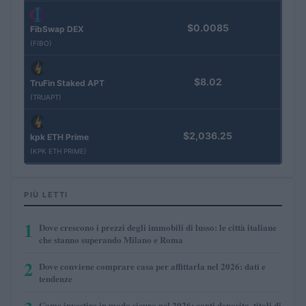
$0.0085
FibSwap DEX
(FIBO)
$8.02
TruFin Staked APT
(TRUAPT)
$2,036.25
kpk ETH Prime
(KPK ETH PRIME)
PIÙ LETTI
1
Dove crescono i prezzi degli immobili di lusso: le città italiane
che stanno superando Milano e Roma
2
Dove conviene comprare casa per affittarla nel 2026: dati e
tendenze
Come investire in modo sicuro nel 2026: conti deposito, titoli di