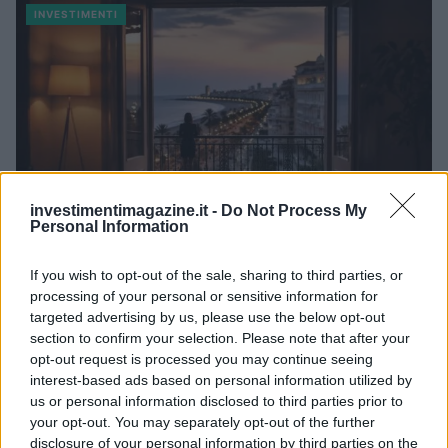
INVESTIMENTI
investimentimagazine.it -
Do Not Process My
Personal Information
If you wish to opt-out of the sale, sharing to third parties, or
Investimenti immobiliari a Valencia: opportunità e vantaggi
processing of your personal or sensitive information for
con Globexs Group
targeted advertising by us, please use the below opt-out
Niccolò Conforti · 6 Ago 2026
section to confirm your selection. Please note that after your
opt-out request is processed you may continue seeing
interest-based ads based on personal information utilized by
INVESTIMENTI
us or personal information disclosed to third parties prior to
your opt-out. You may separately opt-out of the further
disclosure of your personal information by third parties on the