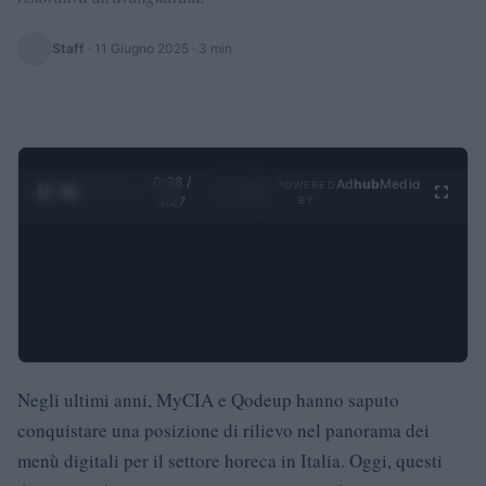
Staff
·
11 Giugno 2025
· 3 min
0:29 /
Ad
hub
Media
POWERED
1
/
4
4:27
BY
Negli ultimi anni, MyCIA e Qodeup hanno saputo
conquistare una posizione di rilievo nel panorama dei
menù digitali per il settore horeca in Italia. Oggi, questi