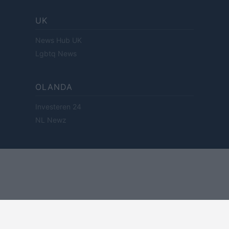
UK
News Hub UK
Lgbtq News
OLANDA
Investeren 24
NL Newz