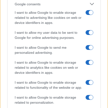
Google consents
I want to allow Google to enable storage
related to advertising like cookies on web or
device identifiers in apps.
Project bond negli stadi: metodo di due diligence completo
I want to allow my user data to be sent to
Edoardo Vitali · 6 Ago 2026
Google for online advertising purposes.
I want to allow Google to send me
personalized advertising.
QUOTAZIONI CRYPTO
I want to allow Google to enable storage
Nome
Prezzo
related to analytics like cookies on web or
device identifiers in apps.
Eureka Bridged PAX
I want to allow Google to enable storage
$4,187.30
Gold (Terra
related to functionality of the website or app.
(PAXG)
I want to allow Google to enable storage
related to personalization.
Kinza Babylon Staked
$83,270.00