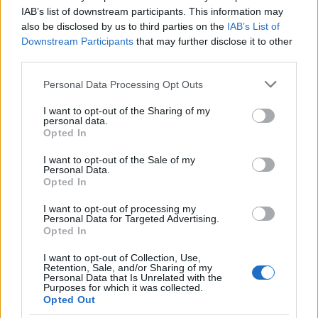
IAB’s list of downstream participants. This information may
also be disclosed by us to third parties on the
IAB’s List of
Downstream Participants
that may further disclose it to other
third parties.
Please note that this website/app uses one or more Google
Personal Data Processing Opt Outs
services and may gather and store information including but
not limited to your visit or usage behaviour. You may click to
I want to opt-out of the Sharing of my
personal data.
grant or deny consent to Google and its third-party tags to
Opted In
use your data for below specified purposes in below Google
Come i Pir e i Sia possono rivoluzionare il mercato dei capitali
consent section.
I want to opt-out of the Sale of my
europeo
Personal Data.
Francesca Spadaro · 6 Ago 2026
Opted In
I want to opt-out of processing my
INVESTIMENTI
Personal Data for Targeted Advertising.
Opted In
I want to opt-out of Collection, Use,
Retention, Sale, and/or Sharing of my
Personal Data that Is Unrelated with the
Purposes for which it was collected.
Opted Out