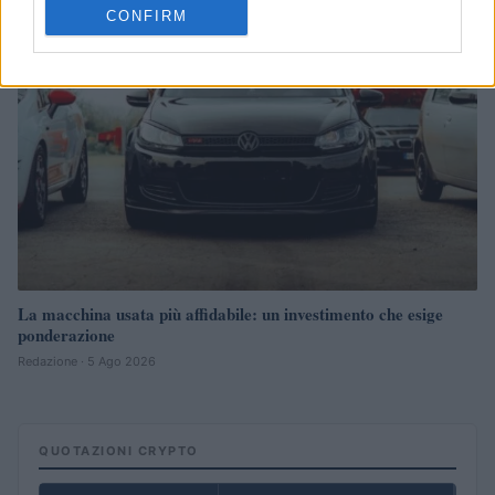
NEWS
CONFIRM
La macchina usata più affidabile: un investimento che esige
ponderazione
Redazione · 5 Ago 2026
QUOTAZIONI CRYPTO