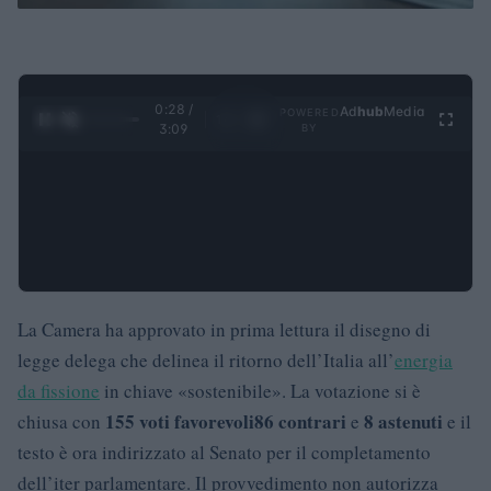
0:29 /
Ad
hub
Media
POWERED
1
/
4
3:09
BY
La Camera ha approvato in prima lettura il disegno di
legge delega che delinea il ritorno dell’Italia all’
energia
da fissione
in chiave «sostenibile». La votazione si è
155 voti favorevoli
86 contrari
8 astenuti
chiusa con
e
e il
testo è ora indirizzato al Senato per il completamento
dell’iter parlamentare. Il provvedimento non autorizza