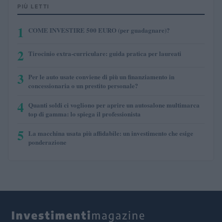
PIÙ LETTI
1
COME INVESTIRE 500 EURO (per guadagnare)?
2
Tirocinio extra-curriculare: guida pratica per laureati
3
Per le auto usate conviene di più un finanziamento in
concessionaria o un prestito personale?
4
Quanti soldi ci vogliono per aprire un autosalone multimarca
top di gamma: lo spiega il professionista
5
La macchina usata più affidabile: un investimento che esige
ponderazione