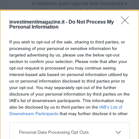
In redazione guida l’agenda delle emergenze e
custodisce una collezione di vecchie mappe
della città.
investimentimagazine.it -
Do Not Process My
Personal Information
If you wish to opt-out of the sale, sharing to third parties, or
processing of your personal or sensitive information for
targeted advertising by us, please use the below opt-out
section to confirm your selection. Please note that after your
opt-out request is processed you may continue seeing
interest-based ads based on personal information utilized by
us or personal information disclosed to third parties prior to
your opt-out. You may separately opt-out of the further
disclosure of your personal information by third parties on the
IAB’s list of downstream participants. This information may
also be disclosed by us to third parties on the
IAB’s List of
Downstream Participants
that may further disclose it to other
third parties.
Please note that this website/app uses one or more Google
Personal Data Processing Opt Outs
services and may gather and store information including but