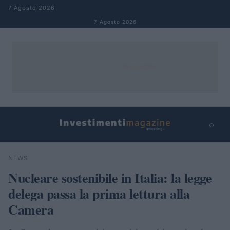
Salta al contenuto
7 Agosto 2026
7 Agosto 2026
⌕
×
⌕
NEWS
Cerca
Nucleare sostenibile in Italia: la legge
delega passa la prima lettura alla
Camera