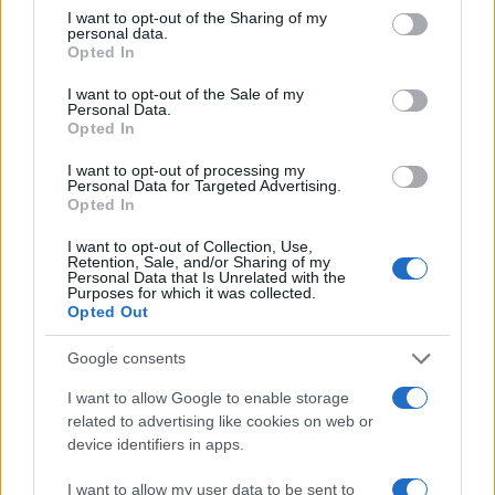
not limited to your visit or usage behaviour. You may click to
I want to opt-out of the Sharing of my
personal data.
grant or deny consent to Google and its third-party tags to
Opted In
use your data for below specified purposes in below Google
consent section.
I want to opt-out of the Sale of my
Personal Data.
Continua a leggere
Opted In
I want to opt-out of processing my
Personal Data for Targeted Advertising.
NEWS
Opted In
I want to opt-out of Collection, Use,
Retention, Sale, and/or Sharing of my
Personal Data that Is Unrelated with the
Purposes for which it was collected.
Opted Out
Google consents
I want to allow Google to enable storage
related to advertising like cookies on web or
device identifiers in apps.
I want to allow my user data to be sent to