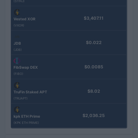
(STINJ)
$3,407.11
Vested XOR
(VXOR)
$0.022
JDB
(JDB)
$0.0085
FibSwap DEX
(FIBO)
$8.02
TruFin Staked APT
(TRUAPT)
$2,036.25
kpk ETH Prime
(KPK ETH PRIME)