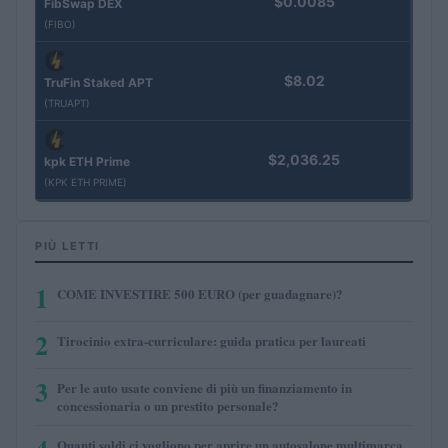
$0.0085
FibSwap DEX
(FIBO)
$8.02
TruFin Staked APT
(TRUAPT)
$2,036.25
kpk ETH Prime
(KPK ETH PRIME)
PIÙ LETTI
1
COME INVESTIRE 500 EURO (per guadagnare)?
2
Tirocinio extra-curriculare: guida pratica per laureati
3
Per le auto usate conviene di più un finanziamento in
concessionaria o un prestito personale?
Quanti soldi ci vogliono per aprire un autosalone multimarca