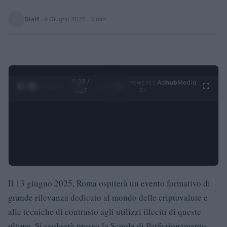
Staff
·
9 Giugno 2025
· 3 min
0:29 /
Ad
hub
Media
POWERED
1
/
4
4:27
BY
Il 13 giugno 2025, Roma ospiterà un evento formativo di
grande rilevanza dedicato al mondo delle criptovalute e
alle tecniche di contrasto agli utilizzi illeciti di queste
ultime. Si svolgerà presso la Scuola di Perfezionamento