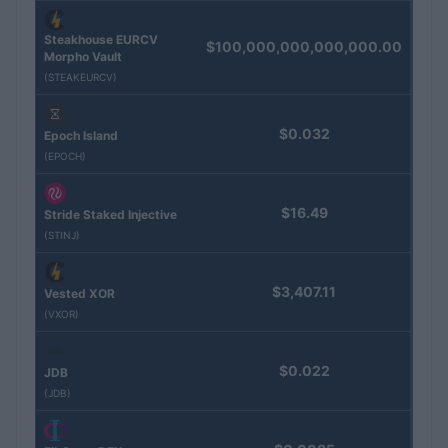
Steakhouse EURCV
$100,000,000,000,000.00
Morpho Vault
(STEAKEURCV)
$0.032
Epoch Island
(EPOCH)
$16.49
Stride Staked Injective
(STINJ)
$3,407.11
Vested XOR
(VXOR)
$0.022
JDB
(JDB)