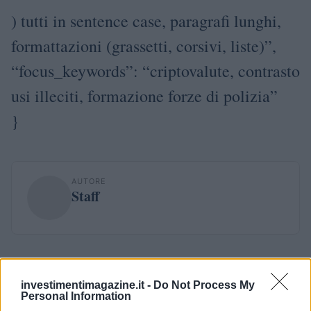
) tutti in sentence case, paragrafi lunghi,
formattazioni (grassetti, corsivi, liste)”,
“focus_keywords”: “criptovalute, contrasto
usi illeciti, formazione forze di polizia”
}
AUTORE
Staff
investimentimagazine.it -
Do Not Process My
Personal Information