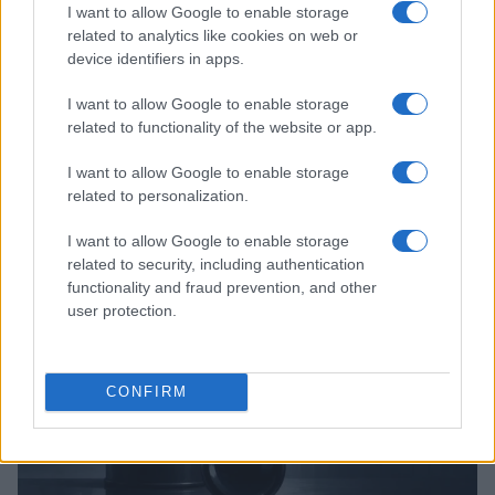
I want to allow Google to enable storage
related to analytics like cookies on web or
device identifiers in apps.
I want to allow Google to enable storage
related to functionality of the website or app.
La macchina usata più affidabile: un investimento che esige
I want to allow Google to enable storage
ponderazione
related to personalization.
Redazione · 5 Ago 2026
I want to allow Google to enable storage
related to security, including authentication
NEWS
functionality and fraud prevention, and other
user protection.
CONFIRM