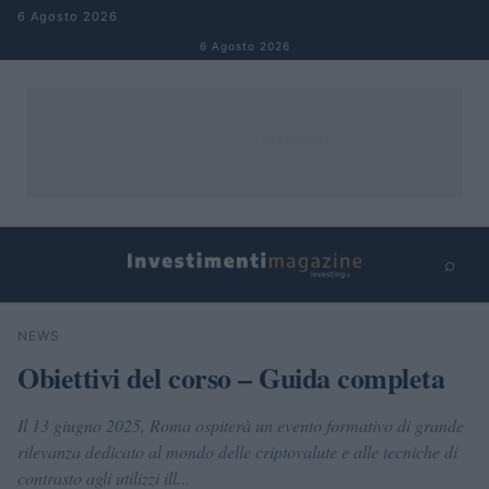
Salta al contenuto
6 Agosto 2026
6 Agosto 2026
⌕
×
⌕
NEWS
Cerca
Obiettivi del corso – Guida completa
Il 13 giugno 2025, Roma ospiterà un evento formativo di grande
rilevanza dedicato al mondo delle criptovalute e alle tecniche di
contrasto agli utilizzi ill...