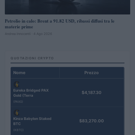
Petrolio in calo: Brent a 91.82 USD, ribassi diffusi tra le
materie prime
Andrea Innocenti · 4 Ago 2026
QUOTAZIONI CRYPTO
Nome
Prezzo
Eureka Bridged PAX
$4,187.30
Gold (Terra
(PAXG)
Kinza Babylon Staked
$83,270.00
BTC
(KBTC)