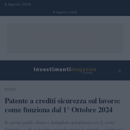
Salta al contenuto
8 Agosto 2026
8 Agosto 2026
⌕
×
⌕
NEWS
Cerca
Patente a crediti sicurezza sul lavoro:
come funziona dal 1° Ottobre 2024
In questa guida chiara e dettagliata spieghiamo cos’è, come
funziona, a chi si rivolge e quando arriva la patente a crediti per