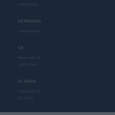
InvestirMag
GERMANIA
Investieren24
UK
News Hub UK
Lgbtq News
OLANDA
Investeren 24
NL Newz