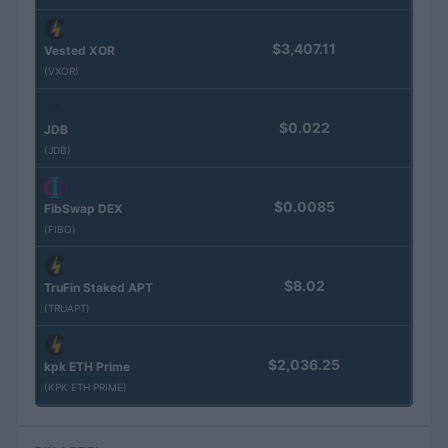
$3,407.11
Vested XOR
(VXOR)
$0.022
JDB
(JDB)
$0.0085
FibSwap DEX
(FIBO)
$8.02
TruFin Staked APT
(TRUAPT)
$2,036.25
kpk ETH Prime
(KPK ETH PRIME)