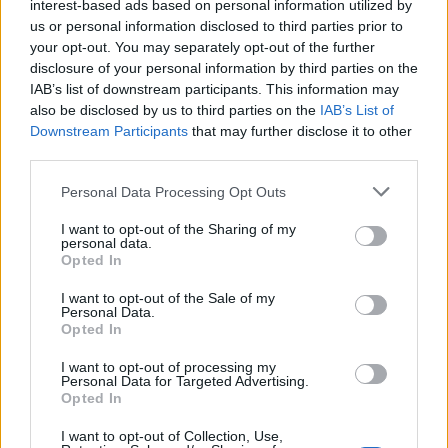
interest-based ads based on personal information utilized by
Gli oneri previsti per l’istituzione della patente a crediti
us or personal information disclosed to third parties prior to
your opt-out. You may separately opt-out of the further
per la sicurezza sul lavoro ammontano a:
disclosure of your personal information by third parties on the
IAB’s list of downstream participants. This information may
3.250.000 euro per il 2024.
also be disclosed by us to third parties on the
IAB’s List of
2.500.000 euro a partire dal 2025.
Downstream Participants
that may further disclose it to other
third parties.
Tali oneri saranno coperti dal bilancio dell’Ispettorato
Please note that this website/app uses one or more Google
Personal Data Processing Opt Outs
nazionale del lavoro.
services and may gather and store information including but
not limited to your visit or usage behaviour. You may click to
I want to opt-out of the Sharing of my
La patente a crediti per la sicurezza sul lavoro rappresenta
personal data.
grant or deny consent to Google and its third-party tags to
Opted In
un importante passo avanti per garantire la sicurezza nei
use your data for below specified purposes in below Google
consent section.
cantieri edili. Dal 1° ottobre 2024, le imprese e i lavoratori
I want to opt-out of the Sale of my
Personal Data.
autonomi dovranno adeguarsi a questo nuovo sistema per
Opted In
poter operare nei cantieri, contribuendo così a migliorare
I want to opt-out of processing my
le condizioni di sicurezza sul lavoro.
Personal Data for Targeted Advertising.
Opted In
I want to opt-out of Collection, Use,