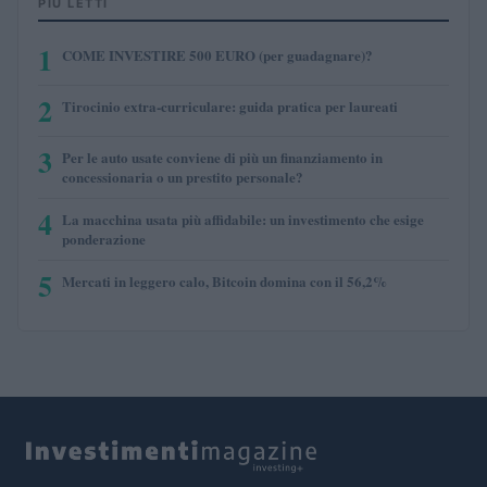
PIÙ LETTI
1
COME INVESTIRE 500 EURO (per guadagnare)?
2
Tirocinio extra-curriculare: guida pratica per laureati
3
Per le auto usate conviene di più un finanziamento in
concessionaria o un prestito personale?
4
La macchina usata più affidabile: un investimento che esige
ponderazione
5
Mercati in leggero calo, Bitcoin domina con il 56,2%