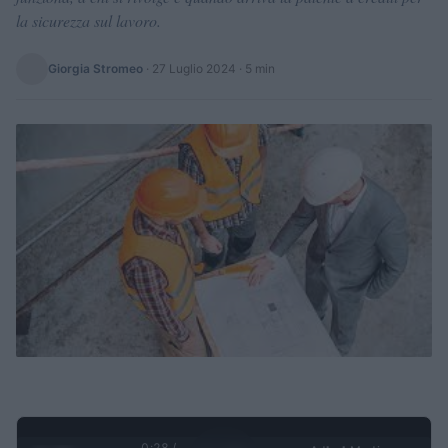
la sicurezza sul lavoro.
Giorgia Stromeo
·
27 Luglio 2024
· 5 min
0:29 /