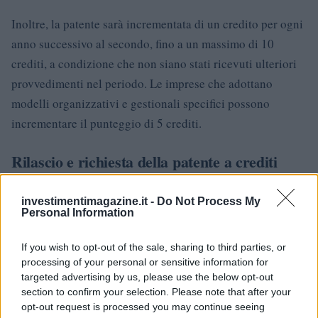
Inoltre, la patente sarà incrementata di un credito per ogni
anno successivo al secondo, fino a un massimo di 10
crediti, a condizione che non siano stati ricevuti ulteriori
provvedimenti nel periodo. Le imprese che adottano
modelli organizzativi e gestionali specifici possono
incrementare il punteggio di 5 crediti.
Rilascio e richiesta della patente a crediti
La patente a crediti viene rilasciata in formato digitale
investimentimagazine.it -
Do Not Process My
dall’Ispettorato nazionale del lavoro e sarà necessaria per
Personal Information
accedere ai cantieri edili dal 1° ottobre 2024. La richiesta
di rilascio avviene attraverso il portale dell’Ispettorato
If you wish to opt-out of the sale, sharing to third parties, or
processing of your personal or sensitive information for
nazionale del lavoro.
targeted advertising by us, please use the below opt-out
section to confirm your selection. Please note that after your
Costi e risorse
opt-out request is processed you may continue seeing