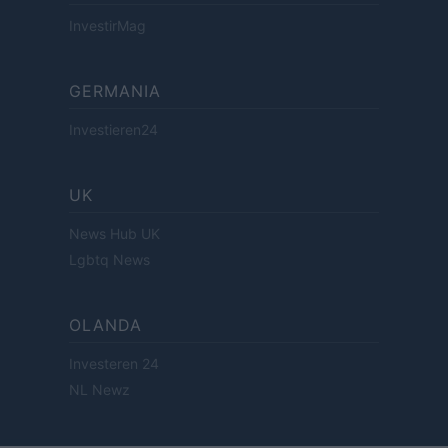
InvestirMag
GERMANIA
Investieren24
UK
News Hub UK
Lgbtq News
OLANDA
Investeren 24
NL Newz