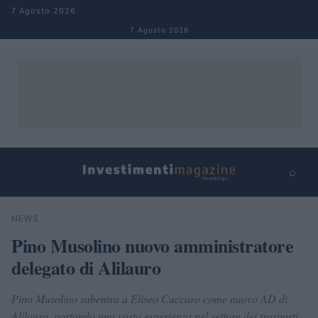
Salta al contenuto
7 Agosto 2026
7 Agosto 2026
⌕
×
⌕
NEWS
Cerca
Pino Musolino nuovo amministratore
delegato di Alilauro
Pino Musolino subentra a Eliseo Cuccaro come nuovo AD di
Alilauro, portando una vasta esperienza nel settore dei trasporti