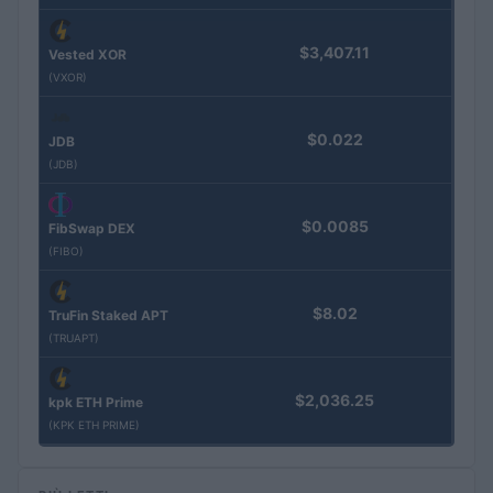
$3,407.11
Vested XOR
(VXOR)
$0.022
JDB
(JDB)
$0.0085
FibSwap DEX
(FIBO)
$8.02
TruFin Staked APT
(TRUAPT)
$2,036.25
kpk ETH Prime
(KPK ETH PRIME)