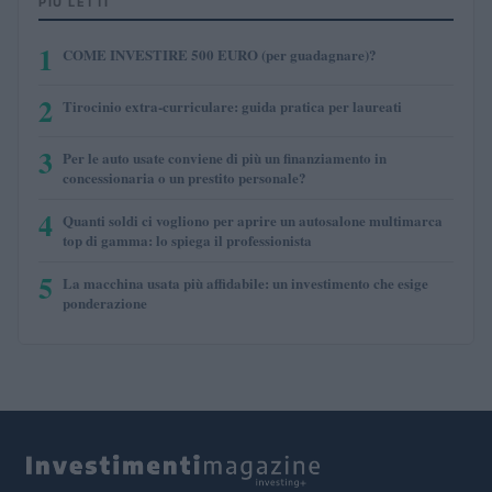
PIÙ LETTI
1
COME INVESTIRE 500 EURO (per guadagnare)?
2
Tirocinio extra-curriculare: guida pratica per laureati
3
Per le auto usate conviene di più un finanziamento in
concessionaria o un prestito personale?
4
Quanti soldi ci vogliono per aprire un autosalone multimarca
top di gamma: lo spiega il professionista
5
La macchina usata più affidabile: un investimento che esige
ponderazione