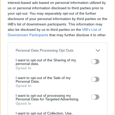
materie prime
interest-based ads based on personal information utilized by
us or personal information disclosed to third parties prior to
Andrea Innocenti · 6 Ago 2026
your opt-out. You may separately opt-out of the further
disclosure of your personal information by third parties on the
NEWS
IAB’s list of downstream participants. This information may
also be disclosed by us to third parties on the
IAB’s List of
Downstream Participants
that may further disclose it to other
third parties.
Please note that this website/app uses one or more Google
Personal Data Processing Opt Outs
services and may gather and store information including but
not limited to your visit or usage behaviour. You may click to
I want to opt-out of the Sharing of my
personal data.
grant or deny consent to Google and its third-party tags to
Opted In
use your data for below specified purposes in below Google
consent section.
I want to opt-out of the Sale of my
Personal Data.
Opted In
Petrolio in calo: Brent a 91,82$, ribassi a due cifre per greggio
e oro
I want to opt-out of processing my
Personal Data for Targeted Advertising.
Andrea Innocenti · 5 Ago 2026
Opted In
I want to opt-out of Collection, Use,
NEWS