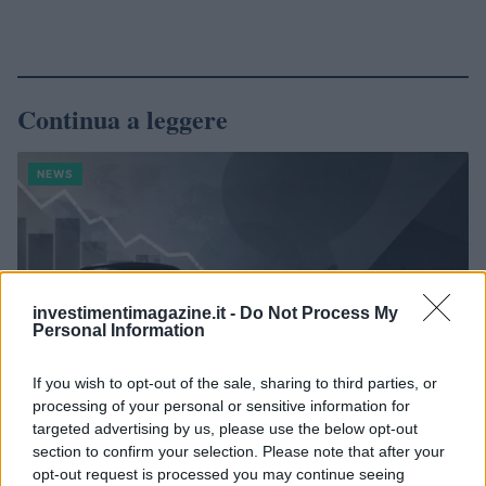
Continua a leggere
NEWS
investimentimagazine.it -
Do Not Process My
Personal Information
If you wish to opt-out of the sale, sharing to third parties, or
processing of your personal or sensitive information for
targeted advertising by us, please use the below opt-out
section to confirm your selection. Please note that after your
Petrolio in calo: Brent a 88.9 dollari, ribassi diffusi tra le
opt-out request is processed you may continue seeing