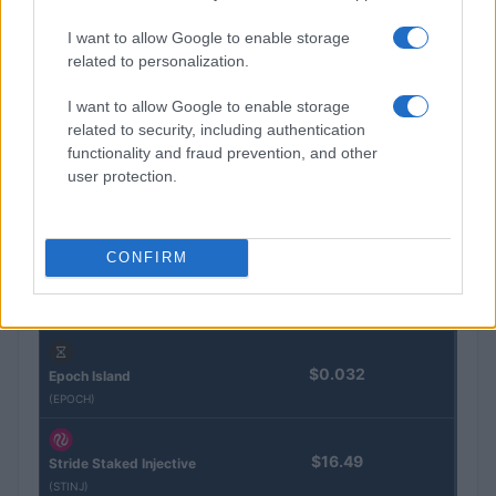
I want to allow Google to enable storage
related to personalization.
Eureka Bridged PAX
$4,187.30
Gold (Terra
(PAXG)
I want to allow Google to enable storage
related to security, including authentication
functionality and fraud prevention, and other
Kinza Babylon Staked
$83,270.00
user protection.
BTC
(KBTC)
CONFIRM
Steakhouse EURCV
$100,000,000,000,000.00
Morpho Vault
(STEAKEURCV)
$0.032
Epoch Island
(EPOCH)
$16.49
Stride Staked Injective
(STINJ)