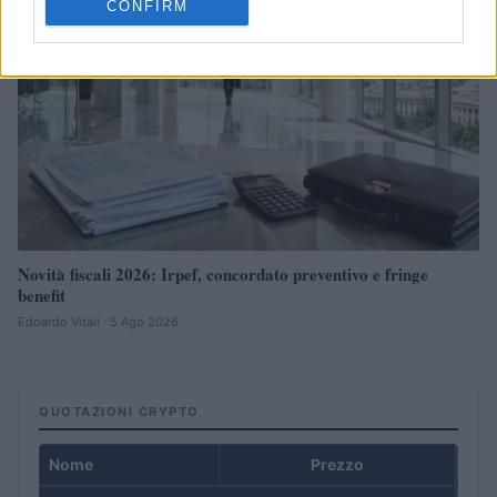
CONFIRM
Novità fiscali 2026: Irpef, concordato preventivo e fringe
benefit
Edoardo Vitali · 5 Ago 2026
QUOTAZIONI CRYPTO
Nome
Prezzo