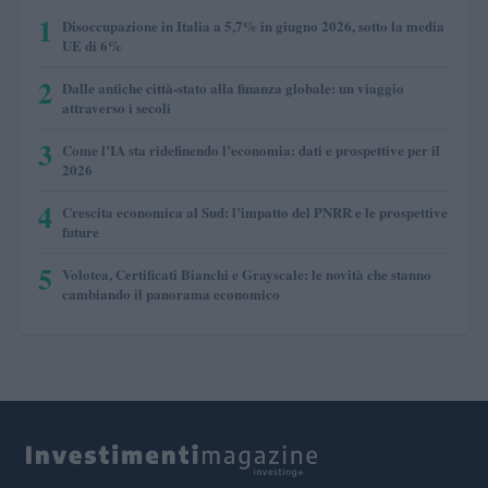
1
Disoccupazione in Italia a 5,7% in giugno 2026, sotto la media
UE di 6%
2
Dalle antiche città-stato alla finanza globale: un viaggio
attraverso i secoli
3
Come l’IA sta ridefinendo l’economia: dati e prospettive per il
2026
4
Crescita economica al Sud: l’impatto del PNRR e le prospettive
future
5
Volotea, Certificati Bianchi e Grayscale: le novità che stanno
cambiando il panorama economico