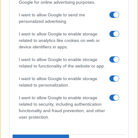
Google for online advertising purposes.
Edoardo Vitali · 6 Ago 2026
I want to allow Google to send me
FINANZA
personalized advertising.
I want to allow Google to enable storage
related to analytics like cookies on web or
device identifiers in apps.
I want to allow Google to enable storage
related to functionality of the website or app.
I want to allow Google to enable storage
related to personalization.
I want to allow Google to enable storage
Villa Joy sequestrata: le violazioni urbanistiche e
related to security, including authentication
paesaggistiche a Loiri Porto San Paolo
functionality and fraud prevention, and other
Francesca Galli · 6 Ago 2026
user protection.
FINANZA