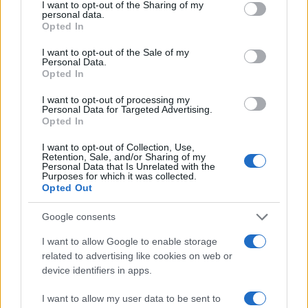
not limited to your visit or usage behaviour. You may click to
I want to opt-out of the Sharing of my
personal data.
grant or deny consent to Google and its third-party tags to
Opted In
use your data for below specified purposes in below Google
consent section.
Continua a leggere
I want to opt-out of the Sale of my
Personal Data.
Opted In
FINANZA
I want to opt-out of processing my
Personal Data for Targeted Advertising.
Opted In
I want to opt-out of Collection, Use,
Retention, Sale, and/or Sharing of my
Personal Data that Is Unrelated with the
Purposes for which it was collected.
Opted Out
Google consents
I want to allow Google to enable storage
related to advertising like cookies on web or
device identifiers in apps.
Analisi dettagliata delle stime finanziarie e dei risultati di Enel
nel 2026
I want to allow my user data to be sent to