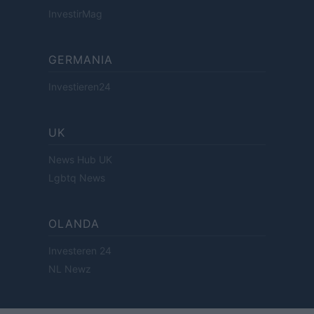
InvestirMag
GERMANIA
Investieren24
UK
News Hub UK
Lgbtq News
OLANDA
Investeren 24
NL Newz