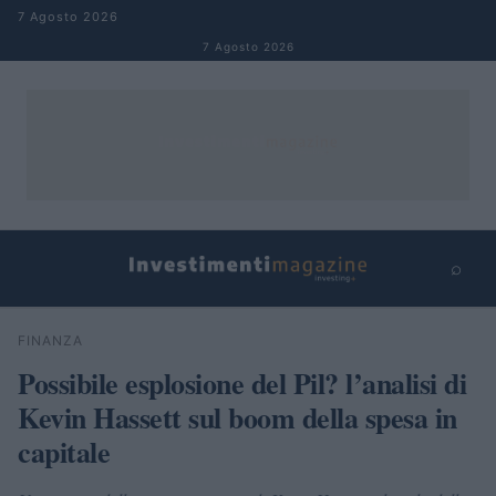
Salta al contenuto
7 Agosto 2026
7 Agosto 2026
⌕
×
⌕
FINANZA
Cerca
Possibile esplosione del Pil? l’analisi di
Kevin Hassett sul boom della spesa in
capitale