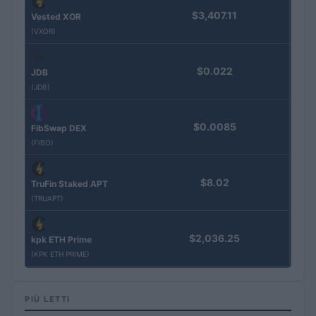
$3,407.11
Vested XOR
(VXOR)
$0.022
JDB
(JDB)
$0.0085
FibSwap DEX
(FIBO)
$8.02
TruFin Staked APT
(TRUAPT)
$2,036.25
kpk ETH Prime
(KPK ETH PRIME)
PIÙ LETTI