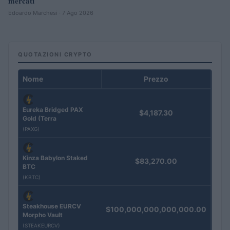
mercati
Edoardo Marchesi · 7 Ago 2026
QUOTAZIONI CRYPTO
Nome
Prezzo
Eureka Bridged PAX
$4,187.30
Gold (Terra
(PAXG)
Kinza Babylon Staked
$83,270.00
BTC
(KBTC)
Steakhouse EURCV
$100,000,000,000,000.00
Morpho Vault
(STEAKEURCV)