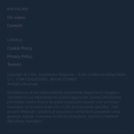
MAGAZINE
Chi siamo
Contatti
LEGALE
Cookie Policy
Privacy Policy
Termini
Copyright © 2026 · Investimenti Magazine — Edito in Italia da
AdHub Media
S.r.l.
· P.IVA 13542920965 · REA MI 2729933
All Rights Reserved
Dichiarazione di non responsabilità: Investimenti Magazine si impegna a
mantenere le sue informazioni accurate e aggiornate. Queste informazioni
potrebbero essere diverse da quelle visualizzate quando visiti un istituto
finanziario, un fornitore di servizi o il sito di un prodotto specifico. Tutti i
prodotti finanziari, i prodotti di acquisto e i servizi sono presentati senza
garanzia. Quando si valutano le offerte, consultare i Termini e condizioni
dell'istituto finanziario.