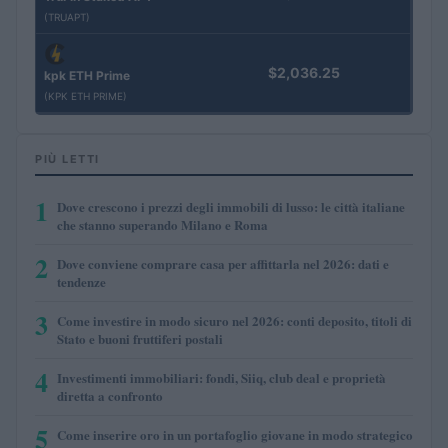
(TRUAPT)
$2,036.25
kpk ETH Prime
(KPK ETH PRIME)
PIÙ LETTI
1
Dove crescono i prezzi degli immobili di lusso: le città italiane
che stanno superando Milano e Roma
2
Dove conviene comprare casa per affittarla nel 2026: dati e
tendenze
3
Come investire in modo sicuro nel 2026: conti deposito, titoli di
Stato e buoni fruttiferi postali
4
Investimenti immobiliari: fondi, Siiq, club deal e proprietà
diretta a confronto
5
Come inserire oro in un portafoglio giovane in modo strategico