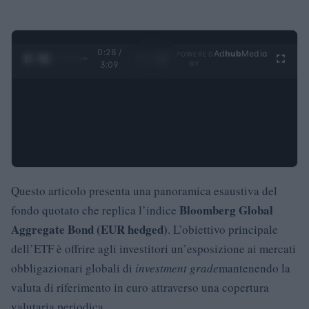
0:29 /
Ad
hub
Media
POWERED
1
/
4
3:09
BY
Questo articolo presenta una panoramica esaustiva del
Bloomberg Global
fondo quotato che replica l’indice
Aggregate Bond (EUR hedged)
. L’obiettivo principale
dell’ETF è offrire agli investitori un’esposizione ai mercati
obbligazionari globali di
investment grade
mantenendo la
valuta di riferimento in euro attraverso una copertura
valutaria periodica.