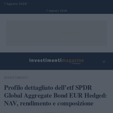
Salta al contenuto
7 Agosto 2026
7 Agosto 2026
⌕
×
⌕
INVESTIMENTI
Cerca
Profilo dettagliato dell’etf SPDR
Global Aggregate Bond EUR Hedged:
NAV, rendimento e composizione