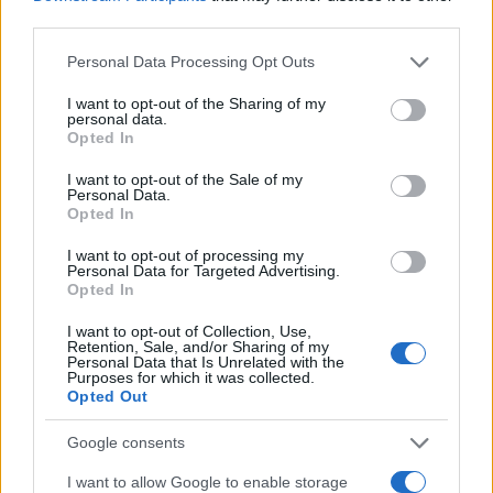
third parties.
Please note that this website/app uses one or more Google
Personal Data Processing Opt Outs
services and may gather and store information including but
not limited to your visit or usage behaviour. You may click to
I want to opt-out of the Sharing of my
personal data.
grant or deny consent to Google and its third-party tags to
Opted In
use your data for below specified purposes in below Google
consent section.
I want to opt-out of the Sale of my
Personal Data.
Opted In
I want to opt-out of processing my
Personal Data for Targeted Advertising.
Continua a leggere
Opted In
I want to opt-out of Collection, Use,
Retention, Sale, and/or Sharing of my
INVESTIMENTI
Personal Data that Is Unrelated with the
Purposes for which it was collected.
Opted Out
Google consents
I want to allow Google to enable storage