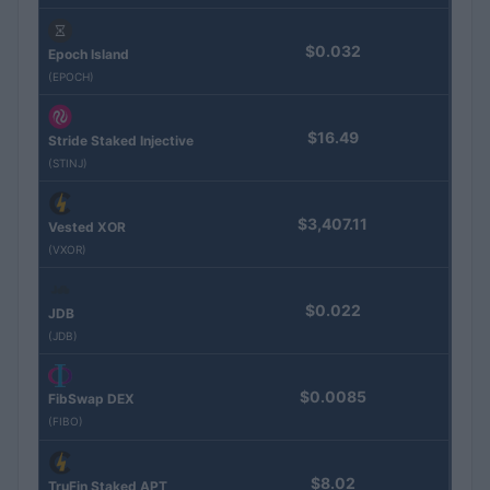
$0.032
Epoch Island
(EPOCH)
$16.49
Stride Staked Injective
(STINJ)
$3,407.11
Vested XOR
(VXOR)
$0.022
JDB
(JDB)
$0.0085
FibSwap DEX
(FIBO)
$8.02
TruFin Staked APT