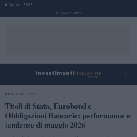
Salta al contenuto
9 Agosto 2026
9 Agosto 2026
⌕
×
⌕
INVESTIMENTI
Cerca
Titoli di Stato, Eurobond e
Obbligazioni Bancarie: performance e
tendenze di maggio 2026