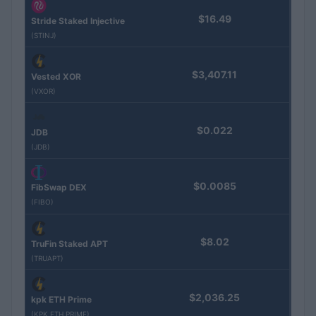
$16.49
Stride Staked Injective
(STINJ)
$3,407.11
Vested XOR
(VXOR)
$0.022
JDB
(JDB)
$0.0085
FibSwap DEX
(FIBO)
$8.02
TruFin Staked APT
(TRUAPT)
$2,036.25
kpk ETH Prime
(KPK ETH PRIME)