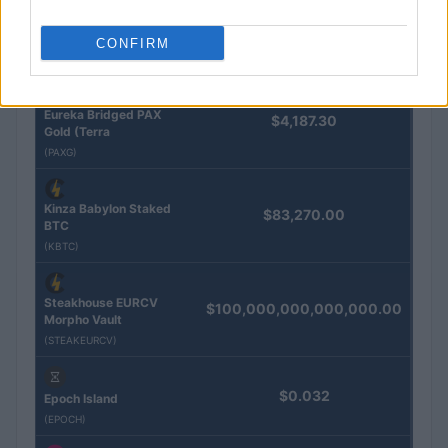
QUOTAZIONI CRYPTO
CONFIRM
Nome
Prezzo
Eureka Bridged PAX
$4,187.30
Gold (Terra
(PAXG)
Kinza Babylon Staked
$83,270.00
BTC
(KBTC)
Steakhouse EURCV
$100,000,000,000,000.00
Morpho Vault
(STEAKEURCV)
$0.032
Epoch Island
(EPOCH)