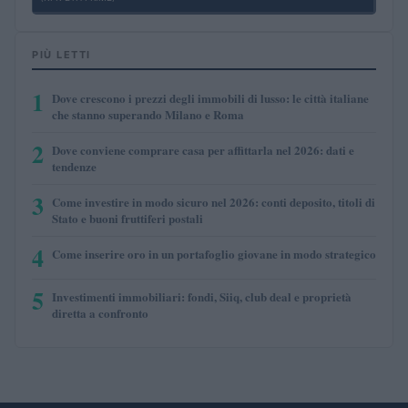
PIÙ LETTI
1
Dove crescono i prezzi degli immobili di lusso: le città italiane
che stanno superando Milano e Roma
2
Dove conviene comprare casa per affittarla nel 2026: dati e
tendenze
3
Come investire in modo sicuro nel 2026: conti deposito, titoli di
Stato e buoni fruttiferi postali
4
Come inserire oro in un portafoglio giovane in modo strategico
5
Investimenti immobiliari: fondi, Siiq, club deal e proprietà
diretta a confronto