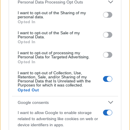
Please note that this website/app uses one or more Google
Personal Data Processing Opt Outs
services and may gather and store information including but
not limited to your visit or usage behaviour. You may click to
I want to opt-out of the Sharing of my
personal data.
grant or deny consent to Google and its third-party tags to
Opted In
Piani di accumulo: come costruire un patrimonio con
use your data for below specified purposes in below Google
investimenti regolari
consent section.
I want to opt-out of the Sale of my
Personal Data.
Francesca Spadaro · 9 Ago 2026
Opted In
INVESTIMENTI
I want to opt-out of processing my
Personal Data for Targeted Advertising.
Opted In
I want to opt-out of Collection, Use,
Retention, Sale, and/or Sharing of my
Personal Data that Is Unrelated with the
Purposes for which it was collected.
Opted Out
Google consents
I want to allow Google to enable storage
related to advertising like cookies on web or
device identifiers in apps.