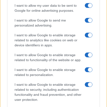
Come valutare un piano di network marketing sostenibile
I want to allow my user data to be sent to
Andrea Innocenti · 9 Ago 2026
Google for online advertising purposes.
INVESTIMENTI
I want to allow Google to send me
personalized advertising.
I want to allow Google to enable storage
related to analytics like cookies on web or
device identifiers in apps.
I want to allow Google to enable storage
related to functionality of the website or app.
I want to allow Google to enable storage
related to personalization.
Come la guerra in Ucraina sta trasformando l’economia russa
I want to allow Google to enable storage
related to security, including authentication
Susanna Riva · 9 Ago 2026
functionality and fraud prevention, and other
user protection.