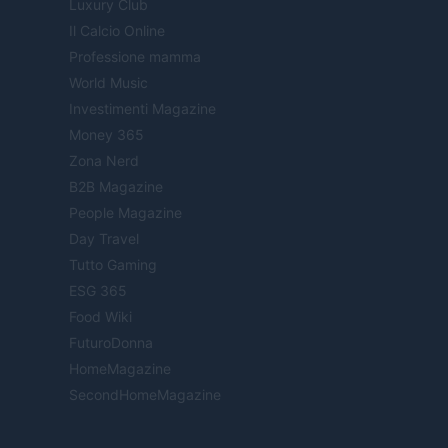
Luxury Club
Il Calcio Online
Professione mamma
World Music
Investimenti Magazine
Money 365
Zona Nerd
B2B Magazine
People Magazine
Day Travel
Tutto Gaming
ESG 365
Food Wiki
FuturoDonna
HomeMagazine
SecondHomeMagazine