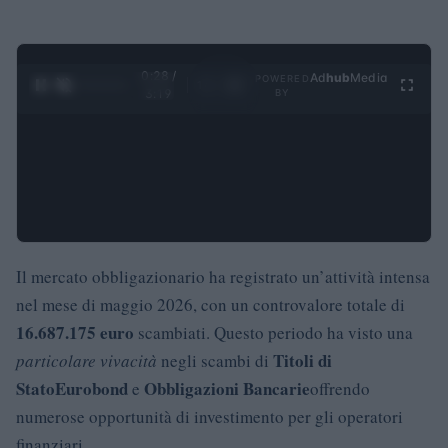
0:29 /
Ad
hub
Media
POWERED
1
/
4
3:19
BY
Il mercato obbligazionario ha registrato un’attività intensa
nel mese di maggio 2026, con un controvalore totale di
16.687.175 euro
scambiati. Questo periodo ha visto una
Titoli di
particolare vivacità
negli scambi di
Stato
Eurobond
Obbligazioni Bancarie
e
offrendo
numerose opportunità di investimento per gli operatori
finanziari.