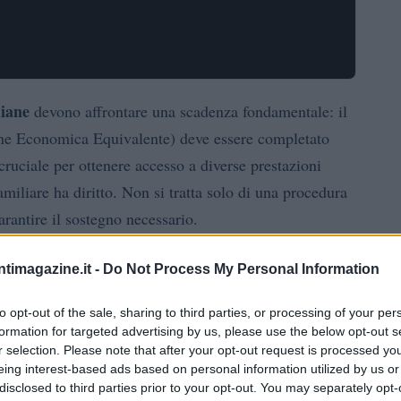
liane
devono affrontare una scadenza fondamentale: il
ione Economica Equivalente) deve essere completato
cruciale per ottenere accesso a diverse prestazioni
amiliare ha diritto. Non si tratta solo di una procedura
rantire il sostegno necessario.
i redditi e patrimoni del 2025, offrendo una valutazione
ntimagazine.it -
Do Not Process My Personal Information
ione familiare. Il mancato rinnovo dell’ISEE potrebbe
to opt-out of the sale, sharing to third parties, or processing of your per
 benefici, rendendo difficile il sostegno economico per
formation for targeted advertising by us, please use the below opt-out s
r selection. Please note that after your opt-out request is processed y
eing interest-based ads based on personal information utilized by us or
disclosed to third parties prior to your opt-out. You may separately opt-