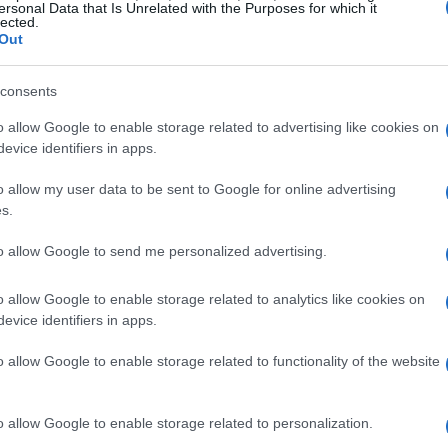
ersonal Data that Is Unrelated with the Purposes for which it
lected.
Out
consents
o allow Google to enable storage related to advertising like cookies on
evice identifiers in apps.
o allow my user data to be sent to Google for online advertising
s.
zioni fiscali
, le certificazioni bancarie e patrimoniali
to allow Google to send me personalized advertising.
a compilazione tramite il portale INPS, recarsi presso i
ISEE precompilato
usufruire del servizio di
, che
o allow Google to enable storage related to analytics like cookies on
evice identifiers in apps.
o allow Google to enable storage related to functionality of the website
 alcune importanti novità. Una delle principali è
o allow Google to enable storage related to personalization.