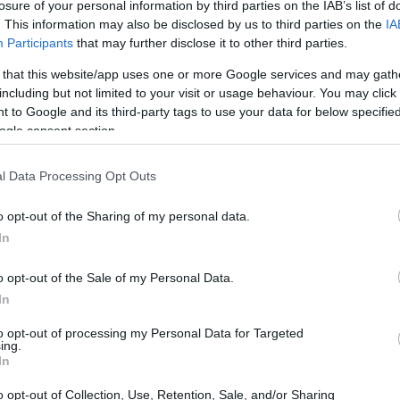
i rinnovo
losure of your personal information by third parties on the IAB’s list of
. This information may also be disclosed by us to third parties on the
IA
ca e familiare all’INPS, è necessario presentare la
Participants
that may further disclose it to other third parties.
ebbene questa dichiarazione possa essere presentata in
 that this website/app uses one or more Google services and may gath
31 dicembre
including but not limited to your visit or usage behaviour. You may click 
vrà validità fino al
e non si estenderà
 to Google and its third-party tags to use your data for below specifi
nto in cui viene presentata. Pertanto, è fondamentale
ogle consent section.
one necessaria per una corretta compilazione
l Data Processing Opt Outs
o opt-out of the Sharing of my personal data.
In
o opt-out of the Sale of my Personal Data.
In
to opt-out of processing my Personal Data for Targeted
ing.
In
o opt-out of Collection, Use, Retention, Sale, and/or Sharing