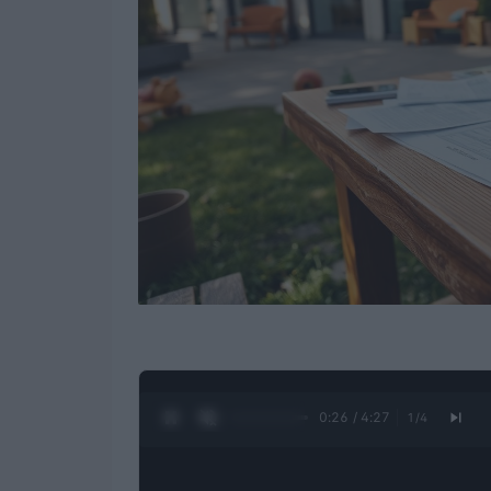
0:28 / 4:27
1
/
4