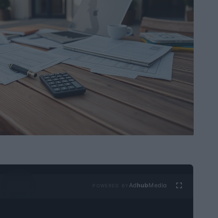
Ad
hub
Media
POWERED BY