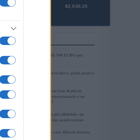
kpk ETH
$2,036.25
Prime
(KPK ETH
PRIME)
PIÙ LETTI
1
COME INVESTIRE 500 EURO (per
guadagnare)?
2
Tirocinio extra-curriculare: guida pratica
per laureati
3
Per le auto usate conviene di più un
finanziamento in concessionaria o un
prestito personale?
4
La macchina usata più affidabile: un
investimento che esige ponderazione
5
Mercati in leggero calo, Bitcoin domina
con il 56,2%