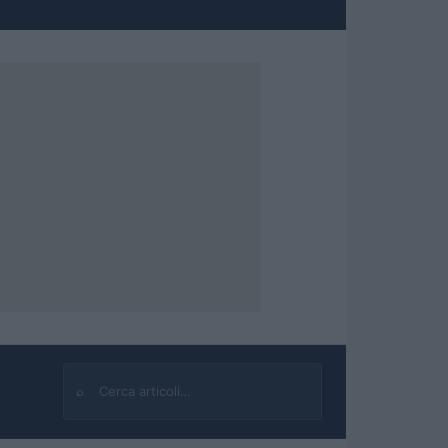
⌕
Cerca